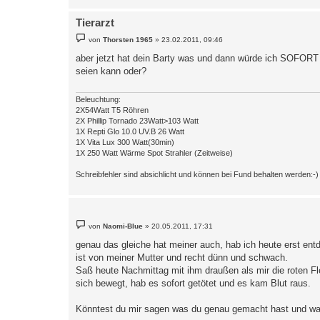
Tierarzt
B
von
Thorsten 1965
»
23.02.2011, 09:46
e
i
aber jetzt hat dein Barty was und dann würde ich SOFORT zu
t
seien kann oder?
r
a
g
Beleuchtung:
2X54Watt T5 Röhren
2X Phillip Tornado 23Watt>103 Watt
1X Repti Glo 10.0 UV.B 26 Watt
1X Vita Lux 300 Watt(30min)
1X 250 Watt Wärme Spot Strahler (Zeitweise)
Schreibfehler sind absichlicht und können bei Fund behalten werden:-)
B
von
Naomi-Blue
»
20.05.2011, 17:31
e
i
genau das gleiche hat meiner auch, hab ich heute erst ent
t
ist von meiner Mutter und recht dünn und schwach.
r
a
Saß heute Nachmittag mit ihm draußen als mir die roten Fl
g
sich bewegt, hab es sofort getötet und es kam Blut raus.
Könntest du mir sagen was du genau gemacht hast und was 