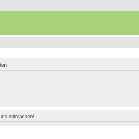
iten
 und mitmachen!