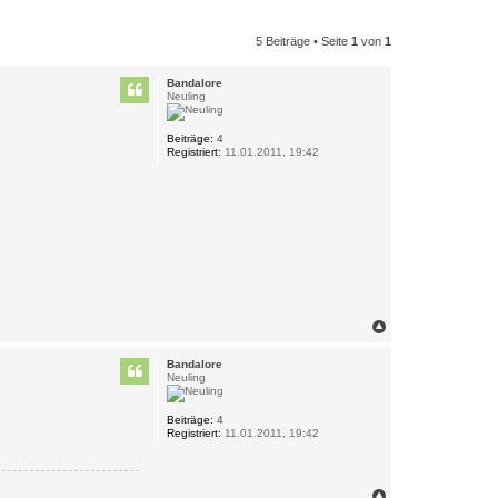
5 Beiträge • Seite
1
von
1
Bandalore
Neuling
Beiträge:
4
Registriert:
11.01.2011, 19:42
N
a
c
Bandalore
h
Neuling
o
b
e
Beiträge:
4
Registriert:
11.01.2011, 19:42
n
N