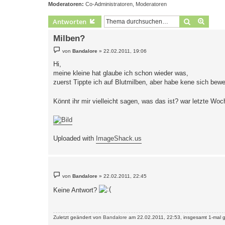
Moderatoren:
Co-Administratoren
,
Moderatoren
Suche
Erweit
Antworten
Milben?
B
von
Bandalore
»
22.02.2011, 19:06
e
i
Hi,
t
meine kleine hat glaube ich schon wieder was,
r
a
zuerst Tippte ich auf Blutmilben, aber habe kene sich be
g
Könnt ihr mir vielleicht sagen, was das ist? war letzte W
Uploaded with
ImageShack.us
B
von
Bandalore
»
22.02.2011, 22:45
e
i
Keine Antwort?
t
r
a
g
Zuletzt geändert von
Bandalore
am 22.02.2011, 22:53, insgesamt 1-mal g