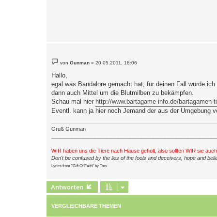
B
von
Gunman
»
20.05.2011, 18:06
e
i
Hallo,
t
egal was Bandalore gemacht hat, für deinen Fall würde ich
r
a
dann auch Mittel um die Blutmilben zu bekämpfen.
g
Schau mal hier
http://www.bartagame-info.de/bartagamen-ti
Eventl. kann ja hier noch Jemand der aus der Umgebung v
Gruß Gunman
_________________________________________________________
WIR haben uns die Tiere nach Hause geholt, also sollten WIR sie auc
Don't be confused by the lies of the fools and deceivers, hope and belie
Lyrics from "Gift Of Faith" by Toto
Antworten
VERGLEICHBARE THEMEN