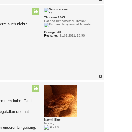
a
c
h
o
Thorsten 1965
b
Pogona Henrylawsoni Juvenile
etzt auch nichts
e
n
Beiträge:
48
Registriert:
21.01.2011, 12:50
N
a
c
h
o
b
ekommen habe, Gimli
e
n
bgefallen und hat
Naomi-Blue
Neuling
 in unserer Umgebung.