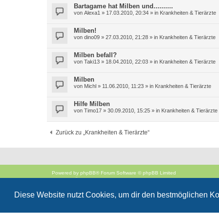
Bartagame hat Milben und..........
von
Alexa1
»
17.03.2010, 20:34
» in
Krankheiten & Tierärzte
Milben!
von
dino09
»
27.03.2010, 21:28
» in
Krankheiten & Tierärzte
Milben befall?
von
Taki13
»
18.04.2010, 22:03
» in
Krankheiten & Tierärzte
Milben
von
Michl
»
11.06.2010, 11:23
» in
Krankheiten & Tierärzte
Hilfe Milben
von
Timo17
»
30.09.2010, 15:25
» in
Krankheiten & Tierärzte
Zurück zu „Krankheiten & Tierärzte“
Powered by
phpBB
® Forum Software © phpBB Limited
Deutsche Übersetzung durch
phpBB.de
Style
proflat
von ©
Mazeltof
2017
Diese Website nutzt Cookies, um dir den bestmöglichen Ko
phpBB SiteMaker
Datenschutz
|
Nutzungsbedingungen