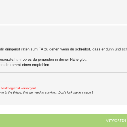
 dir dringenst raten zum TA zu gehen wenn du schreibst, dass er dünn und sc
eraerzte.html
ob es da jemanden in deiner Nähe gibt.
on dir kommt einen empfehlen.
_____________________
h bestmöglichst versorgen!
ve in the things, that we need to survive... Don´t lock me in a cage
!
ANTWORTEN