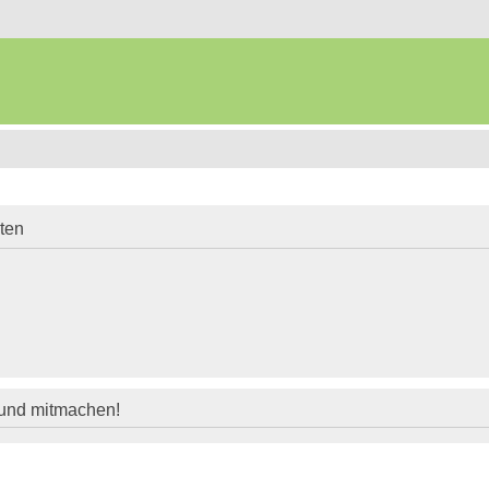
iten
 und mitmachen!