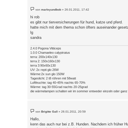
B
von
marleyundbob
»
26.01.2011, 17:42
e
i
hi rob
t
es gibt nur tierversicherungen für hund, katze und pferd.
r
a
hatte mich mit dem thema schon öfters auseinander gesetzt.
g
lg
sandra
2.4.0 Pogona Vitticeps
1.0.0 Chamaeleo calyptratus
terra: 200x140x130
terra 2: 150x160x130
terra 3:90x60x130
UV: 2x repti glo 26W
Wärme:2x sun glo 150W
Tageslicht: 2 t8 röhren mit 58watt
Luftfeuchte: tag 40-45% nachts 65-70%
Wärme: tag 30-55Grad nachts 20-25grad
die wärmelampen schalten wir im sommer entweder einzeln oder gan
B
von
Brigitte Gall
»
26.01.2011, 20:59
e
i
Hallo,
t
kenn das auch nur bei z.B. Hunden. Nachdem ich früher Hun
r
a