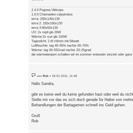
2.4.0 Pogona Vitticeps
1.0.0 Chamaeleo calyptratus
terra: 200x140x130
terra 2: 150x160x130
terra 3:90x60x130
UV: 2x repti glo 26W
Wärme:2x sun glo 150W
Tageslicht: 2 t8 röhren mit 58watt
Luftfeuchte: tag 40-45% nachts 65-70%
Wärme: tag 30-55Grad nachts 20-25grad
die wärmelampen schalten wir im sommer entweder einzeln oder gan
B
von
Rob
»
26.01.2011, 11:46
e
i
Hallo Sandra,
t
r
a
gibt es keine weil du keine gefunden hast oder weil du nic
g
Stelle mir vor das es sich doch gerade für Halter von mehr
Behandlungen der Bartagamen schnell ins Geld gehen.
Gruß
Rob