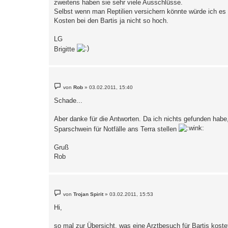
zweitens haben sie sehr viele Ausschlüsse.
g
Selbst wenn man Reptilien versichern könnte würde ich es n
Kosten bei den Bartis ja nicht so hoch.
LG
Brigitte
B
von
Rob
»
03.02.2011, 15:40
e
i
Schade...
t
r
a
Aber danke für die Antworten. Da ich nichts gefunden habe
g
Sparschwein für Notfälle ans Terra stellen
Gruß
Rob
B
von
Trojan Spirit
»
03.02.2011, 15:53
e
i
Hi,
t
r
a
so mal zur Übersicht, was eine Arztbesuch für Bartis koste