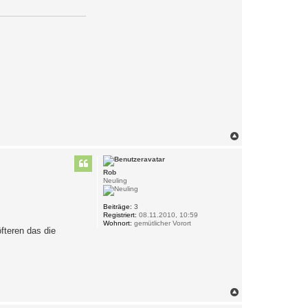
N
a
c
h
Rob
o
Neuling
b
e
n
Beiträge:
3
Registriert:
08.11.2010, 10:59
Wohnort:
gemütlicher Vorort
fteren das die
N
a