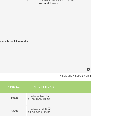
Wohnort:
Bayern
 auch nicht wie die
N
a
7 Beiträge • Seite
1
von
1
c
h
o
b
ZUGRIFFE
LETZTER BEITRAG
e
n
L
von
bidoubleu
Z
1608
e
11.08.2009, 09:54
t
u
z
t
L
von
Pnick1986
Z
3325
g
e
e
12.08.2009, 13:56
r
t