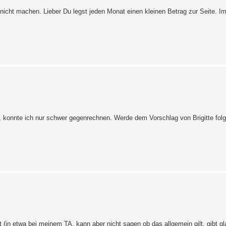
icht machen. Lieber Du legst jeden Monat einen kleinen Betrag zur Seite. Im 
, konnte ich nur schwer gegenrechnen. Werde dem Vorschlag von Brigitte folge
t (in etwa bei meinem TA, kann aber nicht sagen ob das allgemein gilt, gibt g