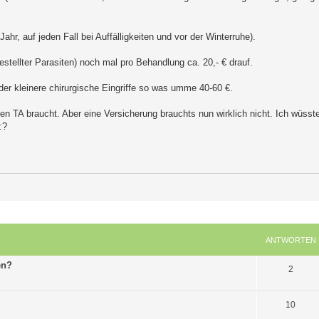
hr, auf jeden Fall bei Auffälligkeiten und vor der Winterruhe).
stellter Parasiten) noch mal pro Behandlung ca. 20,- € drauf.
er kleinere chirurgische Eingriffe so was umme 40-60 €.
en TA braucht. Aber eine Versicherung brauchts nun wirklich nicht. Ich wüsste
ANTWORTEN
en?
A
2
n
A
10
t