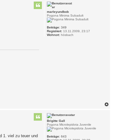
c
h
o
marleyundbob
b
Pogona Minima Subadult
e
n
Beiträge:
349
Registriert:
13.11.2009, 23:17
Wohnort:
hösbach
N
a
c
h
Brigitte Gall
o
Pogona Microlepidota Juvenile
b
e
n
 1. viel zu teuer und
Beiträge:
643