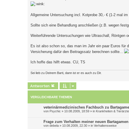
g
Allgemeine Untersuchung incl. Kotprobe 30,- € (1-2 mal im Ja
Sollte sich eine Behandlung anschließen (z.B. wegen festge
Weiterführende Untersuchungen wie Ultraschall, Röntgen od
Es ist also schon so, das man im Jahr ein paar Euros für d
Versicherung dafür den Beitragssatz berechnen sollte...
Ich hoffe das hilft etwas. CU, TS
Sei lieb zu Deinem Barti, dann ist er es auch zu Dir.
Antworten
VERGLEICHBARE THEMEN
veterinärmedizinisches Fachbuch zu Bartagam
von
Psychic
»
10.08.2009, 18:59
» in
Krankheiten & Tierärzte
Frage zum Verhalten meiner neuen Bartagamen
von
debela
»
10.08.2009, 22:30
» in
Verhaltensweise