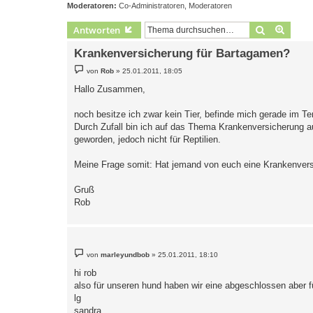
Moderatoren:
Co-Administratoren
,
Moderatoren
Suche
Erweit
Antworten
Krankenversicherung für Bartagamen?
B
von
Rob
»
25.01.2011, 18:05
e
i
Hallo Zusammen,
t
r
a
noch besitze ich zwar kein Tier, befinde mich gerade im Te
g
Durch Zufall bin ich auf das Thema Krankenversicherung 
geworden, jedoch nicht für Reptilien.
Meine Frage somit: Hat jemand von euch eine Krankenvers
Gruß
Rob
B
von
marleyundbob
»
25.01.2011, 18:10
e
i
hi rob
t
also für unseren hund haben wir eine abgeschlossen aber für
r
a
lg
g
sandra