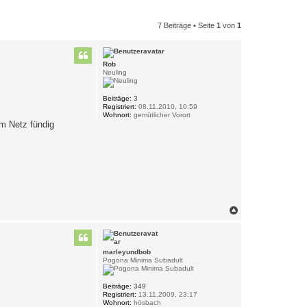
7 Beiträge • Seite
1
von
1
Rob
Neuling
Beiträge:
3
Registriert:
08.11.2010, 10:59
Wohnort:
gemütlicher Vorort
m Netz fündig
N
a
c
h
o
marleyundbob
b
Pogona Minima Subadult
e
n
Beiträge:
349
Registriert:
13.11.2009, 23:17
Wohnort:
hösbach