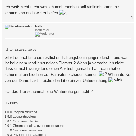
Ich weiß nicht mehr was ich noch machen soll vielleicht kann mir
jemand von euch weiter helfen
c
britta
Moderator
B
14.12.2010, 20:02
e
i
Gibst du mal bitte die restlichen Haltungsbedingungen durch - und wart
t
ihr bei einem reptilienkundigen Tierarzt ? Wenn ja verstehe ich nicht,
r
a
dass er nicht wenigstens einen Abstrich gemacht hat - dann hätte
g
schonmal ein bischen auf Parasiten schauen können
WEnn du Kot
von der Dame hast - reiche den bitte ein zur Untersuchung
Hat das Tier schonmal eine Winterruhe gemacht ?
LG Britta
1.0.0 Pogona Vitticeps
1.5.0 Leopardgeckos
0.0.1 Grammostola Rosea
0.0.1 Chromatopelma cyaneopubescens
0.1.0 Avicularia versicolor
0.0.3 Phyllocrania paradoxa