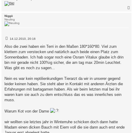
c
Niggö
Neuling
B
14.12.2010, 20:16
e
i
Also die zwei haben ein Terri in den Maßen 180*160*80. Viel zum
t
klettern zum verstecken und natürlich auch beide einen Platz zum
r
a
Sonnenbaden. Ich hab sogar noch eine Osram Vitalux glaube ich drin
g
bin mir gerade nicht 100%ig sicher, die am tag max 20min Leuchtet.
Was gibt es noch zu sagen...
Nein es war kein reptilienkundigen Tierarzt da wir in unserer gegend
leider keinen haben. Sie steht aber in Kontakt mit anderen Ärzten die
Erfahrungen mit bartagamen haben. Als wir beim letzten mal bei ihr
waren kam sie auch zu dem entschluss das es was innerliches sein
muss.
Warum Kot von der Dame
wir wollten sie letztes jahr in Winterruhe schicken doch dann hatte
Madam einen dicken Bauch mit Eiern voll die sie dann auch erst ende
Januar erst abgelegt hatte.