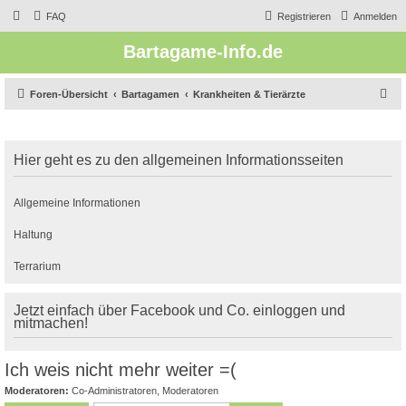
FAQ
Registrieren
Anmelden
Bartagame-Info.de
S
Foren-Übersicht
Bartagamen
Krankheiten & Tierärzte
u
c
Hier geht es zu den allgemeinen Informationsseiten
h
e
Allgemeine Informationen
Haltung
Terrarium
Jetzt einfach über Facebook und Co. einloggen und
mitmachen!
Ich weis nicht mehr weiter =(
Moderatoren:
Co-Administratoren
,
Moderatoren