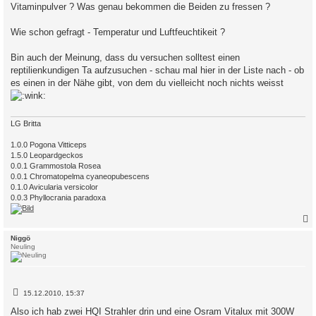
Vitaminpulver ? Was genau bekommen die Beiden zu fressen ?
Wie schon gefragt - Temperatur und Luftfeuchtikeit ?
Bin auch der Meinung, dass du versuchen solltest einen
reptilienkundigen Ta aufzusuchen - schau mal hier in der Liste nach - ob
es einen in der Nähe gibt, von dem du vielleicht noch nichts weisst
LG Britta
1.0.0 Pogona Vitticeps
1.5.0 Leopardgeckos
0.0.1 Grammostola Rosea
0.0.1 Chromatopelma cyaneopubescens
0.1.0 Avicularia versicolor
0.0.3 Phyllocrania paradoxa
c
Niggö
Neuling
B
15.12.2010, 15:37
e
i
Also ich hab zwei HQI Strahler drin und eine Osram Vitalux mit 300W