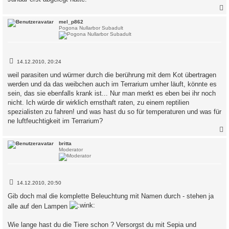
c
mel_p862
Pogona Nullarbor Subadult
B
14.12.2010, 20:24
e
i
weil parasiten und würmer durch die berührung mit dem Kot übertragen
t
werden und da das weibchen auch im Terrarium umher läuft, könnte es
r
a
sein, das sie ebenfalls krank ist... Nur man merkt es eben bei ihr noch
g
nicht. Ich würde dir wirklich ernsthaft raten, zu einem reptilien
spezialisten zu fahren! und was hast du so für temperaturen und was für
ne luftfeuchtigkeit im Terrarium?
c
britta
Moderator
B
14.12.2010, 20:50
e
i
Gib doch mal die komplette Beleuchtung mit Namen durch - stehen ja
t
alle auf den Lampen
r
a
g
Wie lange hast du die Tiere schon ? Versorgst du mit Sepia und