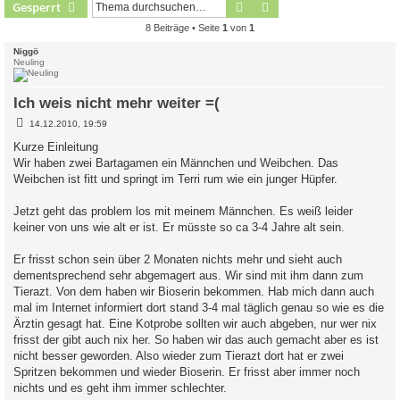
Suche
Erweiterte Suche
Gesperrt
8 Beiträge • Seite
1
von
1
Niggö
Neuling
Ich weis nicht mehr weiter =(
B
14.12.2010, 19:59
e
i
Kurze Einleitung
t
Wir haben zwei Bartagamen ein Männchen und Weibchen. Das
r
a
Weibchen ist fitt und springt im Terri rum wie ein junger Hüpfer.
g
Jetzt geht das problem los mit meinem Männchen. Es weiß leider
keiner von uns wie alt er ist. Er müsste so ca 3-4 Jahre alt sein.
Er frisst schon sein über 2 Monaten nichts mehr und sieht auch
dementsprechend sehr abgemagert aus. Wir sind mit ihm dann zum
Tierazt. Von dem haben wir Bioserin bekommen. Hab mich dann auch
mal im Internet informiert dort stand 3-4 mal täglich genau so wie es die
Ärztin gesagt hat. Eine Kotprobe sollten wir auch abgeben, nur wer nix
frisst der gibt auch nix her. So haben wir das auch gemacht aber es ist
nicht besser geworden. Also wieder zum Tierazt dort hat er zwei
Spritzen bekommen und wieder Bioserin. Er frisst aber immer noch
nichts und es geht ihm immer schlechter.