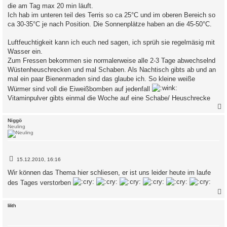
t
die am Tag max 20 min läuft.
r
a
Ich hab im unteren teil des Terris so ca 25°C und im oberen Bereich so
g
ca 30-35°C je nach Position. Die Sonnenplätze haben an die 45-50°C.
Luftfeuchtigkeit kann ich euch ned sagen, ich sprüh sie regelmäsig mit
Wasser ein.
Zum Fressen bekommen sie normalerweise alle 2-3 Tage abwechselnd
Wüstenheuschrecken und mal Schaben. Als Nachtisch gibts ab und an
mal ein paar Bienenmaden sind das glaube ich. So kleine weiße
Würmer sind voll die Eiweißbomben auf jedenfall
Vitaminpulver gibts einmal die Woche auf eine Schabe/ Heuschrecke
c
Niggö
Neuling
B
15.12.2010, 16:16
e
i
Wir können das Thema hier schliesen, er ist uns leider heute im laufe
t
des Tages verstorben
r
a
g
c
lilith