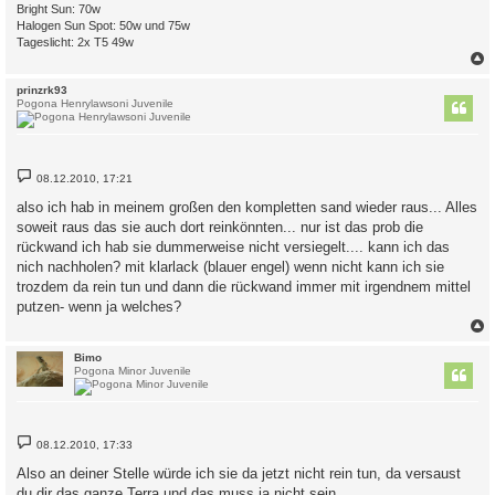
Bright Sun: 70w
Halogen Sun Spot: 50w und 75w
Tageslicht: 2x T5 49w
c
prinzrk93
Pogona Henrylawsoni Juvenile
B
08.12.2010, 17:21
e
i
also ich hab in meinem großen den kompletten sand wieder raus... Alles
t
soweit raus das sie auch dort reinkönnten... nur ist das prob die
r
a
rückwand ich hab sie dummerweise nicht versiegelt.... kann ich das
g
nich nachholen? mit klarlack (blauer engel) wenn nicht kann ich sie
trozdem da rein tun und dann die rückwand immer mit irgendnem mittel
putzen- wenn ja welches?
c
Bimo
Pogona Minor Juvenile
B
08.12.2010, 17:33
e
i
Also an deiner Stelle würde ich sie da jetzt nicht rein tun, da versaust
t
du dir das ganze Terra und das muss ja nicht sein.
r