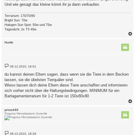
Und wie gesagt das kleine könnt ihr ja dann verkaufen.
Terrarium: 170/70/80
Bright Sun: 70w
Halogen Sun Spot: 50w und 75w
Tageslicht: 2x T5 49w
c
Hustle
B
08.12.2010, 16:01
e
i
du kannst deinen Eltern sagen, dass wenn sie die Tiere in dem Becken
t
lassen, sie die übelsten Tierquäler sind.
r
a
Wieso lassen dich deine Eltern diese Tiere anschaffen und informieren
g
sich vorher nicht über die Haltungsbedingungen. MINIMUM für ein
Bartagamenterrarium für 1-2 Tiere ist 150x80x80
c
prinzrk93
Pogona Henrylawsoni Juvenile
B
08.12.2010, 16:29