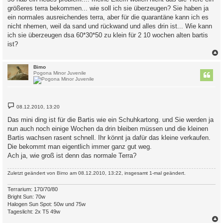
t
größeres terra bekommen... wie soll ich sie überzeugen? Sie haben ja
r
a
ein normales ausreichendes terra, aber für die quarantäne kann ich es
g
nicht nhemen, weil da sand und rückwand und alles drin ist... Wie kann
ich sie überzeugen dsa 60*30*50 zu klein für 2 10 wochen alten bartis
ist?
c
Bimo
Pogona Minor Juvenile
B
08.12.2010, 13:20
e
i
Das mini ding ist für die Bartis wie ein Schuhkartong. und Sie werden ja
t
nun auch noch einige Wochen da drin bleiben müssen und die kleinen
r
a
Bartis wachsen rasent schnell. Ihr könnt ja dafür das kleine verkaufen.
g
Die bekommt man eigentlich immer ganz gut weg.
Ach ja, wie groß ist denn das normale Terra?
Zuletzt geändert von
Bimo
am 08.12.2010, 13:22, insgesamt 1-mal geändert.
Terrarium: 170/70/80
Bright Sun: 70w
Halogen Sun Spot: 50w und 75w
Tageslicht: 2x T5 49w