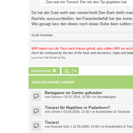
. . . Das war ein Tierarzt. Der mir den Tip gegeben hat.
g
Da hat der Gute wohl was verwechselt.Den Barti dreht man
Rachitis auszuschließen, bei Parasitenbefall hat das kein
Wie gesagt lass den dreien noch etwas Ruhe dann sollten s
Gruß Gunman
_________________________________________________________
WIR haben uns die Tiere nach Hause geholt, also sollten WIR sie auc
Don't be confused by the lies of the fools and deceivers, hope and belie
Lyrics from "Gift Of Faith" by Toto
Antworten
VERGLEICHBARE THEMEN
Bartagame im Garten gefunden
von
Donna
»
16.07.2014, 10:38
» in
Vorstellungen
Tierarzt für Reptilien in Paderborn?
von
Urmel
»
03.09.2009, 13:30
» in
Krankheiten & Tierärzte
Tierarzt
von
Russek No1
»
12.09.2009, 14:06
» in
Krankheiten & Tier