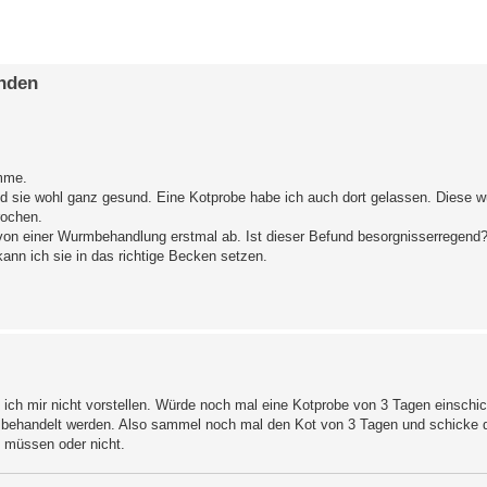
erte Suche
unden
mme.
nd sie wohl ganz gesund. Eine Kotprobe habe ich auch dort gelassen. Diese w
rochen.
 von einer Wurmbehandlung erstmal ab. Ist dieser Befund besorgnisserregend
ann ich sie in das richtige Becken setzen.
 ich mir nicht vorstellen. Würde noch mal eine Kotprobe von 3 Tagen einsch
e behandelt werden. Also sammel noch mal den Kot von 3 Tagen und schicke d
n müssen oder nicht.