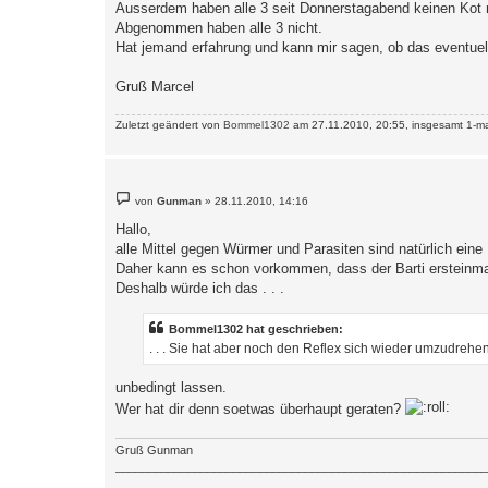
Ausserdem haben alle 3 seit Donnerstagabend keinen Kot 
Abgenommen haben alle 3 nicht.
Hat jemand erfahrung und kann mir sagen, ob das eventuel
Gruß Marcel
Zuletzt geändert von
Bommel1302
am 27.11.2010, 20:55, insgesamt 1-ma
B
von
Gunman
»
28.11.2010, 14:16
e
i
Hallo,
t
alle Mittel gegen Würmer und Parasiten sind natürlich eine 
r
a
Daher kann es schon vorkommen, dass der Barti ersteinmal
g
Deshalb würde ich das . . .
Bommel1302 hat geschrieben:
. . . Sie hat aber noch den Reflex sich wieder umzudrehen
unbedingt lassen.
Wer hat dir denn soetwas überhaupt geraten?
Gruß Gunman
_________________________________________________________