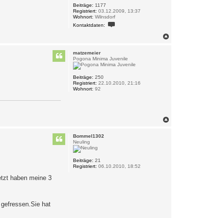
Beiträge:
1177
Registriert:
03.12.2009, 13:37
Wohnort:
Wilnsdorf
K
Kontaktdaten:
o
n
N
t
a
a
c
k
matzemeier
h
t
Pogona Minima Juvenile
o
d
a
b
t
e
Beiträge:
250
e
Registriert:
22.10.2010, 21:16
n
n
Wohnort:
92
v
o
n
B
i
N
m
a
o
c
Bommel1302
h
Neuling
o
b
e
Beiträge:
21
Registriert:
06.10.2010, 18:52
n
etzt haben meine 3
gefressen.Sie hat