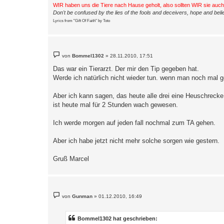
WIR haben uns die Tiere nach Hause geholt, also sollten WIR sie auc
Don't be confused by the lies of the fools and deceivers, hope and belie
Lyrics from "Gift Of Faith" by Toto
B
von
Bommel1302
»
28.11.2010, 17:51
e
i
Das war ein Tierarzt. Der mir den Tip gegeben hat.
t
Werde ich natürlich nicht wieder tun. wenn man noch mal 
r
a
g
Aber ich kann sagen, das heute alle drei eine Heuschrecke
ist heute mal für 2 Stunden wach gewesen.
Ich werde morgen auf jeden fall nochmal zum TA gehen.
Aber ich habe jetzt nicht mehr solche sorgen wie gestern.
Gruß Marcel
B
von
Gunman
»
01.12.2010, 16:49
e
i
t
r
Bommel1302 hat geschrieben:
a