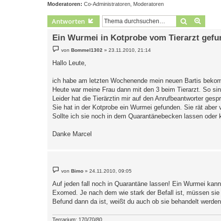
Moderatoren:
Co-Administratoren
,
Moderatoren
Suche
Erweit
Antworten
Ein Wurmei in Kotprobe vom Tierarzt gef
B
von
Bommel1302
»
23.11.2010, 21:14
e
i
Hallo Leute,
t
r
a
ich habe am letzten Wochenende mein neuen Bartis beko
g
Heute war meine Frau dann mit den 3 beim Tierarzt. So si
Leider hat die Tierärztin mir auf den Anrufbeantworter gesp
Sie hat in der Kotprobe ein Wurmei gefunden. Sie rät aber
Sollte ich sie noch in dem Quarantänebecken lassen oder k
Danke Marcel
B
von
Bimo
»
24.11.2010, 09:05
e
i
Auf jeden fall noch in Quarantäne lassen! Ein Wurmei kann
t
Exomed. Je nach dem wie stark der Befall ist, müssen si
r
a
Befund dann da ist, weißt du auch ob sie behandelt werde
g
Terrarium: 170/70/80