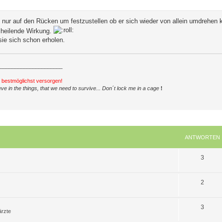
 nur auf den Rücken um festzustellen ob er sich wieder von allein umdrehen 
e heilende Wirkung.
ie sich schon erholen.
_____________________
h bestmöglichst versorgen!
ve in the things, that we need to survive... Don´t lock me in a cage
!
ANTWORTEN
A
3
n
A
2
t
n
w
A
3
t
o
ärzte
n
w
r