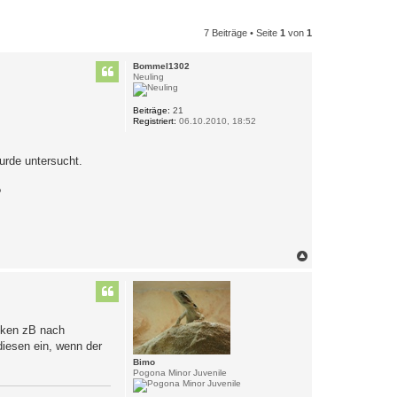
7 Beiträge • Seite
1
von
1
Bommel1302
Neuling
Beiträge:
21
Registriert:
06.10.2010, 18:52
urde untersucht.
?
N
a
c
h
o
b
icken zB nach
e
n
iesen ein, wenn der
Bimo
Pogona Minor Juvenile