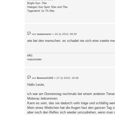
Bright Sun: 70w
Halogen Sun Spot: 50w und 75w
Tageslicht: 2x T5 49w
B
von
matzemeier
»
24.11.2010, 09:35
e
i
wie bei den menschen. es schadet nie sich eine zweite me
t
r
a
g
MfG
matzemeier
B
von
Bommel1302
»
27.11.2010, 19:48
e
i
Hallo Leute,
t
r
a
ich war am Donnerstag nochmals bei einem anderen Tierarz
g
Molevac bekommen.
Kann es sein, das sie dadurch sehr träge und schläfrig wer
Mein eines Weibchen hat die Augen fast den ganzen Tag z
aber noch den Reflex sich wieder umzudrehen, wenn man s