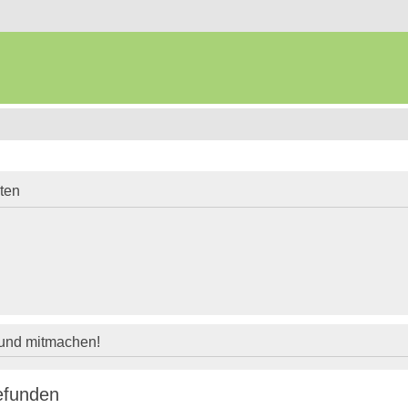
iten
 und mitmachen!
efunden