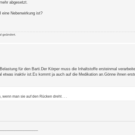
mehr abgesetzt.
l eine Nebenwirkung ist?
l geändert.
Belastung für den Barti.Der Körper muss die Inhaltstoffe ersteinmal verarbeit
 etwas inaktiv ist.Es kommt ja auch auf die Medikation an.Gönne ihnen ers
, wenn man sie auf den Rücken dreht . . .
_____________________