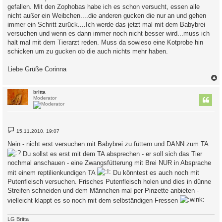
gefallen. Mit den Zophobas habe ich es schon versucht, essen alle
nicht außer ein Weibchen....die anderen gucken die nur an und gehen
immer ein Schritt zurück....Ich werde das jetzt mal mit dem Babybrei
versuchen und wenn es dann immer noch nicht besser wird...muss ich
halt mal mit dem Tierarzt reden. Muss da sowieso eine Kotprobe hin
schicken um zu gucken ob die auch nichts mehr haben.
Liebe Grüße Corinna
c
britta
Moderator
B
15.11.2010, 19:07
e
i
Nein - nicht erst versuchen mit Babybrei zu füttern und DANN zum TA
t
r
Du sollst es erst mit dem TA absprechen - er soll sich das Tier
a
nochmal anschauen - eine Zwangsfütterung mit Brei NUR in Absprache
g
mit einem reptilienkundigen TA
Du könntest es auch noch mit
Putenfleisch versuchen. Frisches Putenfleisch holen und dies in dünne
Streifen schneiden und dem Männchen mal per Pinzette anbieten -
vielleicht klappt es so noch mit dem selbständigen Fressen
LG Britta