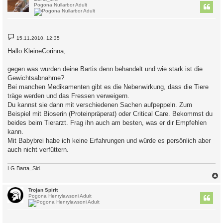
Pogona Nullarbor Adult
B
15.11.2010, 12:35
e
i
Hallo KleineCorinna,
t
r
a
gegen was wurden deine Bartis denn behandelt und wie stark ist die
g
Gewichtsabnahme?
Bei manchen Medikamenten gibt es die Nebenwirkung, dass die Tiere
träge werden und das Fressen verweigern.
Du kannst sie dann mit verschiedenen Sachen aufpeppeln. Zum
Beispiel mit Bioserin (Proteinpräperat) oder Critical Care. Bekommst du
beides beim Tierarzt. Frag ihn auch am besten, was er dir Empfehlen
kann.
Mit Babybrei habe ich keine Erfahrungen und würde es persönlich aber
auch nicht verfüttern.
LG Barta_Sid.
c
Trojan Spirit
Pogona Henrylawsoni Adult