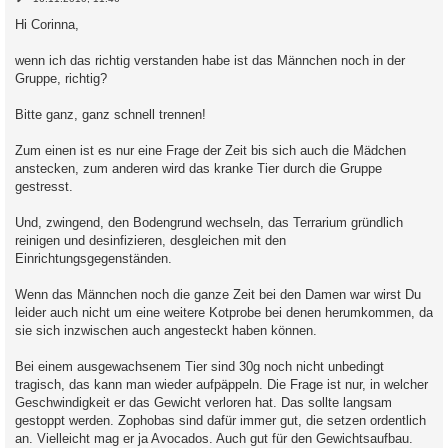
e
i
Hi Corinna,
t
r
a
wenn ich das richtig verstanden habe ist das Männchen noch in der
g
Gruppe, richtig?
Bitte ganz, ganz schnell trennen!
Zum einen ist es nur eine Frage der Zeit bis sich auch die Mädchen
anstecken, zum anderen wird das kranke Tier durch die Gruppe
gestresst.
Und, zwingend, den Bodengrund wechseln, das Terrarium gründlich
reinigen und desinfizieren, desgleichen mit den
Einrichtungsgegenständen.
Wenn das Männchen noch die ganze Zeit bei den Damen war wirst Du
leider auch nicht um eine weitere Kotprobe bei denen herumkommen, da
sie sich inzwischen auch angesteckt haben können.
Bei einem ausgewachsenem Tier sind 30g noch nicht unbedingt
tragisch, das kann man wieder aufpäppeln. Die Frage ist nur, in welcher
Geschwindigkeit er das Gewicht verloren hat. Das sollte langsam
gestoppt werden. Zophobas sind dafür immer gut, die setzen ordentlich
an. Vielleicht mag er ja Avocados. Auch gut für den Gewichtsaufbau.