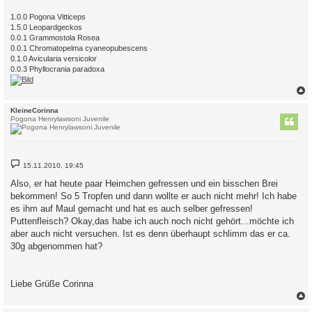
1.0.0 Pogona Vitticeps
1.5.0 Leopardgeckos
0.0.1 Grammostola Rosea
0.0.1 Chromatopelma cyaneopubescens
0.1.0 Avicularia versicolor
0.0.3 Phyllocrania paradoxa
c
KleineCorinna
Pogona Henrylawsoni Juvenile
B
15.11.2010, 19:45
e
i
Also, er hat heute paar Heimchen gefressen und ein bisschen Brei
t
bekommen! So 5 Tropfen und dann wollte er auch nicht mehr! Ich habe
r
a
es ihm auf Maul gemacht und hat es auch selber gefressen!
g
Puttenfleisch? Okay,das habe ich auch noch nicht gehört...möchte ich
aber auch nicht versuchen. Ist es denn überhaupt schlimm das er ca.
30g abgenommen hat?
Liebe Grüße Corinna