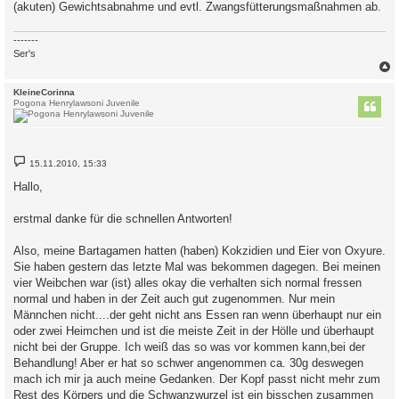
(akuten) Gewichtsabnahme und evtl. Zwangsfütterungsmaßnahmen ab.
-------
Ser's
c
KleineCorinna
Pogona Henrylawsoni Juvenile
B
15.11.2010, 15:33
e
i
Hallo,
t
r
a
erstmal danke für die schnellen Antworten!
g
Also, meine Bartagamen hatten (haben) Kokzidien und Eier von Oxyure.
Sie haben gestern das letzte Mal was bekommen dagegen. Bei meinen
vier Weibchen war (ist) alles okay die verhalten sich normal fressen
normal und haben in der Zeit auch gut zugenommen. Nur mein
Männchen nicht....der geht nicht ans Essen ran wenn überhaupt nur ein
oder zwei Heimchen und ist die meiste Zeit in der Hölle und überhaupt
nicht bei der Gruppe. Ich weiß das so was vor kommen kann,bei der
Behandlung! Aber er hat so schwer angenommen ca. 30g deswegen
mach ich mir ja auch meine Gedanken. Der Kopf passt nicht mehr zum
Rest des Körpers und die Schwanzwurzel ist ein bisschen zusammen