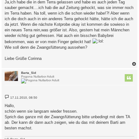
Ja,ich habe die in dem Terra gelassen und habe es auch jeden Tag
sauber gemacht....ich hab die auf Zeitung gehockt, was sie immer noch
im Terra haben. Na toll, wenn ich die schon wieder habe!?! Aber wenn
ich die doch auch in ein anderes Terra gehockt hätte, hätte ich die auch
da jetzt. Wenn die nächste Kotprobe okay ist kommen die sowieso in
ein neues Terra rein,was größer ist. Also, gestern hat mein Männchen
wieder richtig gut gefressen. Hat auch ein bisschen Babybrei
bekommen, was er von mein Finger geleckt hat!
Wie soll denn die Zwangsfütterung aussehen?
Liebe Grüße Corinna
c
Barta_Sid
Pogona Nullarbor Adult
B
17.11.2010, 08:50
e
i
Hallo,
t
schön wenn sie langsam wieder fressen.
r
a
Sprich das ganze mit der Zwangsfütterung bitte unbedingt mit dem TA
g
ab. Der kann dir dann auch zeigen, wie du das mit deinem Barti am
besten machst.