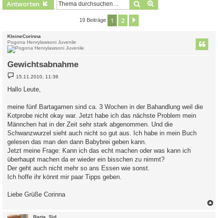
Suche
Erweiterte Suche
Antworten
1
2
Nächste
19 Beiträge
KleineCorinna
Pogona Henrylawsoni Juvenile
Gewichtsabnahme
B
15.11.2010, 11:36
e
i
Hallo Leute,
t
r
a
meine fünf Bartagamen sind ca. 3 Wochen in der Bahandlung weil die
g
Kotprobe nicht okay war. Jetzt habe ich das nächste Problem mein
Männchen hat in der Zeit sehr stark abgenommen. Und die
Schwanzwurzel sieht auch nicht so gut aus. Ich habe in mein Buch
gelesen das man den dann Babybrei geben kann.
Jetzt meine Frage: Kann ich das echt machen oder was kann ich
überhaupt machen da er wieder ein bisschen zu nimmt?
Der geht auch nicht mehr so ans Essen wie sonst.
Ich hoffe ihr könnt mir paar Tipps geben.
Liebe Grüße Corinna
c
Barta_Sid