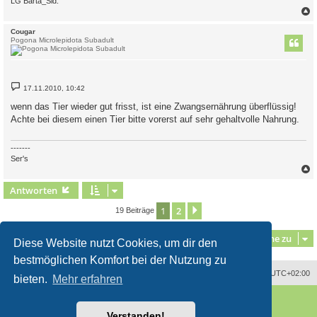
LG Barta_Sid.
c
Cougar
Pogona Microlepidota Subadult
B
17.11.2010, 10:42
e
i
wenn das Tier wieder gut frisst, ist eine Zwangsernährung überflüssig!
t
Achte bei diesem einen Tier bitte vorerst auf sehr gehaltvolle Nahrung.
r
a
g
-------
Ser's
c
Antworten
1
2
Nächste
19 Beiträge
Gehe zu
Diese Website nutzt Cookies, um dir den
bestmöglichen Komfort bei der Nutzung zu
Alle Zeiten sind
UTC+02:00
bieten.
Mehr erfahren
Powered by
phpBB
® Forum Software © phpBB Limited
Deutsche Übersetzung durch
phpBB.de
Verstanden!
Style
proflat
von ©
Mazeltof
2017