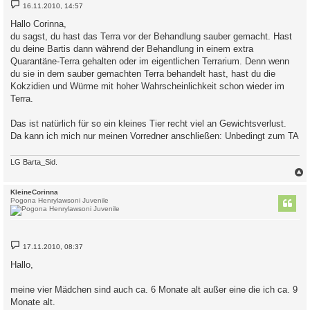
B
16.11.2010, 14:57
e
i
Hallo Corinna,
t
du sagst, du hast das Terra vor der Behandlung sauber gemacht. Hast
r
a
du deine Bartis dann während der Behandlung in einem extra
g
Quarantäne-Terra gehalten oder im eigentlichen Terrarium. Denn wenn
du sie in dem sauber gemachten Terra behandelt hast, hast du die
Kokzidien und Würme mit hoher Wahrscheinlichkeit schon wieder im
Terra.
Das ist natürlich für so ein kleines Tier recht viel an Gewichtsverlust.
Da kann ich mich nur meinen Vorredner anschließen: Unbedingt zum TA
LG Barta_Sid.
c
KleineCorinna
Pogona Henrylawsoni Juvenile
B
17.11.2010, 08:37
e
i
Hallo,
t
r
a
meine vier Mädchen sind auch ca. 6 Monate alt außer eine die ich ca. 9
g
Monate alt.