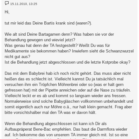
B
15.11.2010, 13:25
e
i
Hi,
t
r
a
tut mir leid das Deine Bartis krank sind (waren?).
g
Wie alt sind Deine Bartagamen denn? Was haben sie vor der
Behandlung gewogen und wieviel jetzt?
Was genau hat denn der TA festgestellt? Weißt Du was für
Medikamente sie bekommen haben? Inwiefern sieht die Schwanzwurzel
nicht gut aus?
Ist die Behandlung jetzt abgeschlossen und die letzte Kotprobe okay?
Das mit dem Babybrei hab ich noch nicht gehört. Das muss aber nicht
heißen das es schlecht ist. Vielleicht kannst Du ja tatsächlich mal
versuchen ihm ein Tröpfchen Möhrenbrei oder so (was er halt gern
gefressen hat) mit der Pipette anreichen oder auf die Nase zu träufeln.
Vielleicht leckt er es ab und kommt so langsam wieder ans fressen.
Normalerweise sind solche Babygläschen vollkommen unbehandelt und
somit eigentlich auch nur Möhre o.ä., nur halt klein gemacht. Frag aber
bitte vorsichtshalber mal den TA was er davon hält.
Wenn die Behandlung abgeschlossen ist kann ich Dir als
Aufbaupräperat Bene-Bac empfehlen. Das baut die Darmflora wieder
auf. Ich bekomme das von unserem TA immer gleich mit. Ist so eine