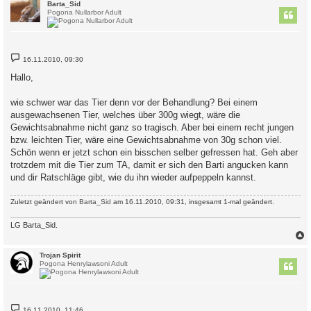
c
Barta_Sid
Pogona Nullarbor Adult
B
16.11.2010, 09:30
e
i
Hallo,
t
r
a
wie schwer war das Tier denn vor der Behandlung? Bei einem
g
ausgewachsenen Tier, welches über 300g wiegt, wäre die
Gewichtsabnahme nicht ganz so tragisch. Aber bei einem recht jungen
bzw. leichten Tier, wäre eine Gewichtsabnahme von 30g schon viel.
Schön wenn er jetzt schon ein bisschen selber gefressen hat. Geh aber
trotzdem mit die Tier zum TA, damit er sich den Barti angucken kann
und dir Ratschläge gibt, wie du ihn wieder aufpeppeln kannst.
Zuletzt geändert von
Barta_Sid
am 16.11.2010, 09:31, insgesamt 1-mal geändert.
LG Barta_Sid.
c
Trojan Spirit
Pogona Henrylawsoni Adult
B
16.11.2010, 11:46