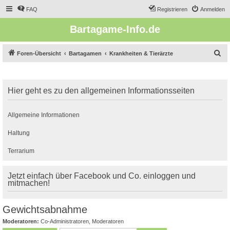
FAQ
Registrieren
Anmelden
Bartagame-Info.de
S
Foren-Übersicht
Bartagamen
Krankheiten & Tierärzte
u
c
Hier geht es zu den allgemeinen Informationsseiten
h
e
Allgemeine Informationen
Haltung
Terrarium
Jetzt einfach über Facebook und Co. einloggen und
mitmachen!
Gewichtsabnahme
Moderatoren:
Co-Administratoren
,
Moderatoren