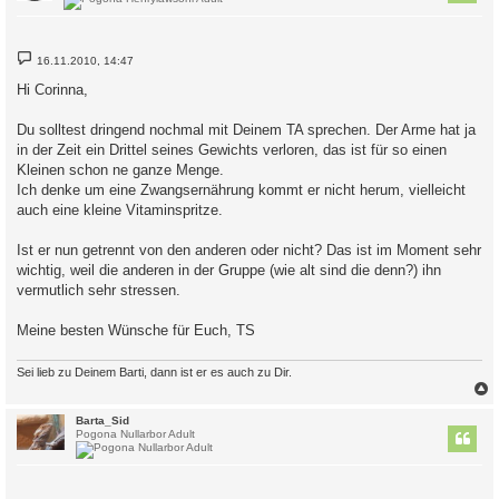
B
16.11.2010, 14:47
e
i
Hi Corinna,
t
r
a
Du solltest dringend nochmal mit Deinem TA sprechen. Der Arme hat ja
g
in der Zeit ein Drittel seines Gewichts verloren, das ist für so einen
Kleinen schon ne ganze Menge.
Ich denke um eine Zwangsernährung kommt er nicht herum, vielleicht
auch eine kleine Vitaminspritze.
Ist er nun getrennt von den anderen oder nicht? Das ist im Moment sehr
wichtig, weil die anderen in der Gruppe (wie alt sind die denn?) ihn
vermutlich sehr stressen.
Meine besten Wünsche für Euch, TS
Sei lieb zu Deinem Barti, dann ist er es auch zu Dir.
c
Barta_Sid
Pogona Nullarbor Adult