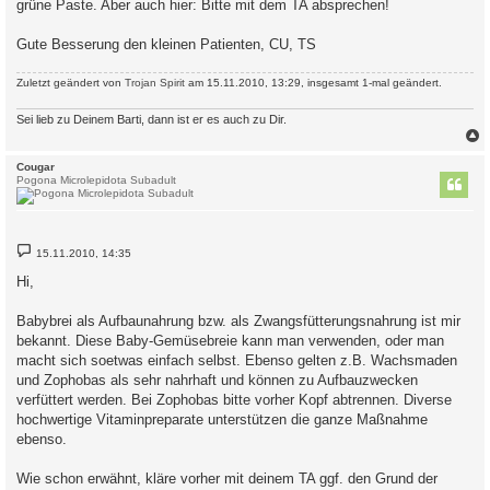
grüne Paste. Aber auch hier: Bitte mit dem TA absprechen!
Gute Besserung den kleinen Patienten, CU, TS
Zuletzt geändert von
Trojan Spirit
am 15.11.2010, 13:29, insgesamt 1-mal geändert.
Sei lieb zu Deinem Barti, dann ist er es auch zu Dir.
c
Cougar
Pogona Microlepidota Subadult
B
15.11.2010, 14:35
e
i
Hi,
t
r
a
Babybrei als Aufbaunahrung bzw. als Zwangsfütterungsnahrung ist mir
g
bekannt. Diese Baby-Gemüsebreie kann man verwenden, oder man
macht sich soetwas einfach selbst. Ebenso gelten z.B. Wachsmaden
und Zophobas als sehr nahrhaft und können zu Aufbauzwecken
verfüttert werden. Bei Zophobas bitte vorher Kopf abtrennen. Diverse
hochwertige Vitaminpreparate unterstützen die ganze Maßnahme
ebenso.
Wie schon erwähnt, kläre vorher mit deinem TA ggf. den Grund der