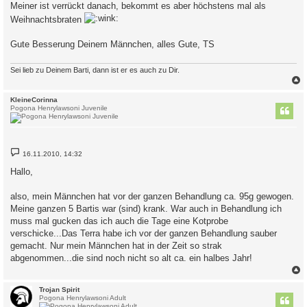
Meiner ist verrückt danach, bekommt es aber höchstens mal als
Weihnachtsbraten
Gute Besserung Deinem Männchen, alles Gute, TS
Sei lieb zu Deinem Barti, dann ist er es auch zu Dir.
c
KleineCorinna
Pogona Henrylawsoni Juvenile
B
16.11.2010, 14:32
e
i
Hallo,
t
r
a
also, mein Männchen hat vor der ganzen Behandlung ca. 95g gewogen.
g
Meine ganzen 5 Bartis war (sind) krank. War auch in Behandlung ich
muss mal gucken das ich auch die Tage eine Kotprobe
verschicke...Das Terra habe ich vor der ganzen Behandlung sauber
gemacht. Nur mein Männchen hat in der Zeit so strak
abgenommen...die sind noch nicht so alt ca. ein halbes Jahr!
c
Trojan Spirit
Pogona Henrylawsoni Adult