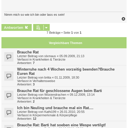
r
a
g
Nimm mich so wie ich bin oder lass es sein!
c
Antworten
7 Beiträge • Seite
1
von
1
Vergleichbare Themen
Brauche Rat
Letzter Beitrag von
slxmaus
«
05.09.2009, 21:13
Verfasst in
Krankheiten & Tierärzte
Antworten:
7
Winterruhe nach 4 Wochen vorzeitig beenden?Brauche
Euren Rat
Letzter Beitrag von
britta
«
01.11.2009, 18:30
Verfasst in
Verhaltensweise
Antworten:
3
Brauche Rat für geschlossene Augen beim Barti
Letzter Beitrag von
Wüstendrachen
«
09.12.2009, 13:14
Verfasst in
Krankheiten & Tierärzte
Antworten:
2
Ich bin Neuling und brauche mal ein Rat....
Letzter Beitrag von
Kathi199
«
26.01.2010, 20:55
Verfasst in
Körpermerkmale & Körperpflege
Antworten:
12
Brauche Rat: Barti hat soeben eine Wespe vertilgt!