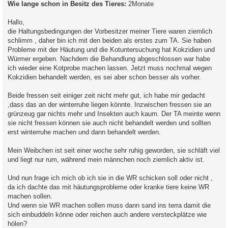
Wie lange schon in Besitz des Tieres:
2Monate
Hallo,
die Haltungsbedingungen der Vorbesitzer meiner Tiere waren ziemlich
schlimm , daher bin ich mit den beiden als erstes zum TA. Sie haben
Probleme mit der Häutung und die Kotuntersuchung hat Kokzidien und
Würmer ergeben. Nachdem die Behandlung abgeschlossen war habe
ich wieder eine Kotprobe machen lassen. Jetzt muss nochmal wegen
Kokzidien behandelt werden, es sei aber schon besser als vorher.
Beide fressen seit einiger zeit nicht mehr gut, ich habe mir gedacht
,dass das an der winterruhe liegen könnte. Inzwischen fressen sie an
grünzeug gar nichts mehr und Insekten auch kaum. Der TA meinte wenn
sie nicht fressen können sie auch nicht behandelt werden und sollten
erst winterruhe machen und dann behandelt werden.
Mein Weibchen ist seit einer woche sehr ruhig geworden, sie schläft viel
und liegt nur rum, während mein männchen noch ziemlich aktiv ist.
Und nun frage ich mich ob ich sie in die WR schicken soll oder nicht ,
da ich dachte das mit häutungsprobleme oder kranke tiere keine WR
machen sollen.
Und wenn sie WR machen sollen muss dann sand ins terra damit die
sich einbuddeln könne oder reichen auch andere versteckplätze wie
hölen?