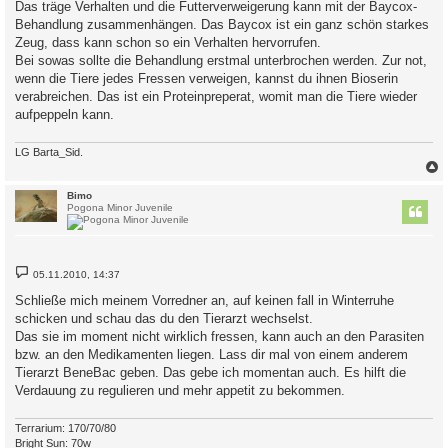
Das träge Verhalten und die Futterverweigerung kann mit der Baycox-
Behandlung zusammenhängen. Das Baycox ist ein ganz schön starkes
Zeug, dass kann schon so ein Verhalten hervorrufen.
Bei sowas sollte die Behandlung erstmal unterbrochen werden. Zur not,
wenn die Tiere jedes Fressen verweigen, kannst du ihnen Bioserin
verabreichen. Das ist ein Proteinpreperat, womit man die Tiere wieder
aufpeppeln kann.
LG Barta_Sid.
c
Bimo
Pogona Minor Juvenile
B
05.11.2010, 14:37
e
i
Schließe mich meinem Vorredner an, auf keinen fall in Winterruhe
t
schicken und schau das du den Tierarzt wechselst.
r
a
Das sie im moment nicht wirklich fressen, kann auch an den Parasiten
g
bzw. an den Medikamenten liegen. Lass dir mal von einem anderem
Tierarzt BeneBac geben. Das gebe ich momentan auch. Es hilft die
Verdauung zu regulieren und mehr appetit zu bekommen.
Terrarium: 170/70/80
Bright Sun: 70w