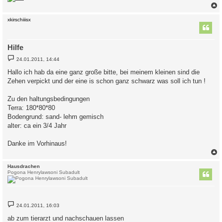
c
xkirschiiisx
Hilfe
B
24.01.2011, 14:44
e
i
Hallo ich hab da eine ganz große bitte, bei meinem kleinen sind die
t
Zehen verpickt und der eine is schon ganz schwarz was soll ich tun !
r
a
g
Zu den haltungsbedingungen
Terra: 180*80*80
Bodengrund: sand- lehm gemisch
alter: ca ein 3/4 Jahr
Danke im Vorhinaus!
c
Hausdrachen
Pogona Henrylawsoni Subadult
B
24.01.2011, 16:03
e
i
ab zum tierarzt und nachschauen lassen
t