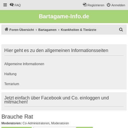
FAQ
Registrieren
Anmelden
Bartagame-Info.de
S
Foren-Übersicht
Bartagamen
Krankheiten & Tierärzte
u
c
Hier geht es zu den allgemeinen Informationsseiten
h
e
Allgemeine Informationen
Haltung
Terrarium
Jetzt einfach über Facebook und Co. einloggen und
mitmachen!
Brauche Rat
Moderatoren:
Co-Administratoren
,
Moderatoren