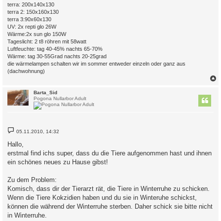
terra: 200x140x130
terra 2: 150x160x130
terra 3:90x60x130
UV: 2x repti glo 26W
Wärme:2x sun glo 150W
Tageslicht: 2 t8 röhren mit 58watt
Luftfeuchte: tag 40-45% nachts 65-70%
Wärme: tag 30-55Grad nachts 20-25grad
die wärmelampen schalten wir im sommer entweder einzeln oder ganz aus
(dachwohnung)
c
Barta_Sid
Pogona Nullarbor Adult
B
05.11.2010, 14:32
e
i
Hallo,
t
erstmal find ichs super, dass du die Tiere aufgenommen hast und ihnen
r
a
ein schönes neues zu Hause gibst!
g
Zu dem Problem:
Komisch, dass dir der Tierarzt rät, die Tiere in Winterruhe zu schicken.
Wenn die Tiere Kokzidien haben und du sie in Winteruhe schickst,
können die während der Winterruhe sterben. Daher schick sie bitte nicht
in Winterruhe.