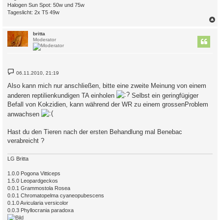
Halogen Sun Spot: 50w und 75w
Tageslicht: 2x T5 49w
c
britta
Moderator
B
06.11.2010, 21:19
e
i
Also kann mich nur anschließen, bitte eine zweite Meinung von einem
t
r
anderen reptilienkundigen TA einholen
Selbst ein geringfügiger
a
Befall von Kokzidien, kann während der WR zu einem grossenProblem
g
anwachsen
Hast du den Tieren nach der ersten Behandlung mal Benebac
verabreicht ?
LG Britta
1.0.0 Pogona Vitticeps
1.5.0 Leopardgeckos
0.0.1 Grammostola Rosea
0.0.1 Chromatopelma cyaneopubescens
0.1.0 Avicularia versicolor
0.0.3 Phyllocrania paradoxa