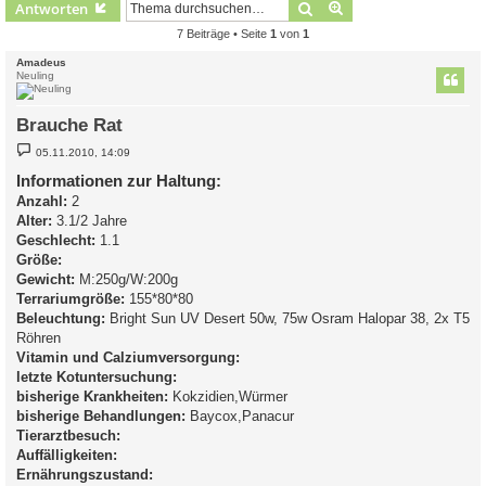
Suche
Erweiterte Suche
Antworten
7 Beiträge • Seite
1
von
1
Amadeus
Neuling
Brauche Rat
B
05.11.2010, 14:09
e
i
Informationen zur Haltung:
t
Anzahl:
r
2
a
Alter:
3.1/2 Jahre
g
Geschlecht:
1.1
Größe:
Gewicht:
M:250g/W:200g
Terrariumgröße:
155*80*80
Beleuchtung:
Bright Sun UV Desert 50w, 75w Osram Halopar 38, 2x T5
Röhren
Vitamin und Calziumversorgung:
letzte Kotuntersuchung:
bisherige Krankheiten:
Kokzidien,Würmer
bisherige Behandlungen:
Baycox,Panacur
Tierarztbesuch:
Auffälligkeiten:
Ernährungszustand: