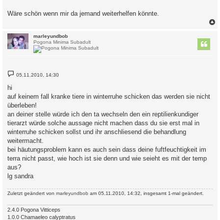
Wäre schön wenn mir da jemand weiterhelfen könnte.
c
marleyundbob
Pogona Minima Subadult
B
05.11.2010, 14:30
e
i
hi
t
auf keinem fall kranke tiere in winterruhe schicken das werden sie nicht
r
a
überleben!
g
an deiner stelle würde ich den ta wechseln den ein reptilienkundiger
tierarzt würde solche aussage nicht machen dass du sie erst mal in
winterruhe schicken sollst und ihr anschliesend die behandlung
weitermacht.
bei häutungsproblem kann es auch sein dass deine fuftfeuchtigkeit im
terra nicht passt, wie hoch ist sie denn und wie seieht es mit der temp
aus?
lg sandra
Zuletzt geändert von
marleyundbob
am 05.11.2010, 14:32, insgesamt 1-mal geändert.
2.4.0 Pogona Vitticeps
1.0.0 Chamaeleo calyptratus