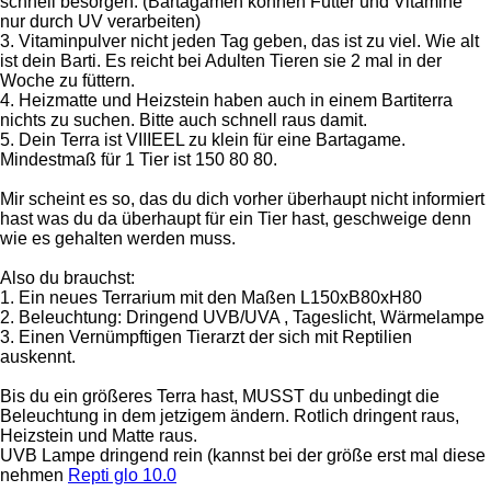
schnell besorgen. (Bartagamen können Futter und Vitamine
nur durch UV verarbeiten)
3. Vitaminpulver nicht jeden Tag geben, das ist zu viel. Wie alt
ist dein Barti. Es reicht bei Adulten Tieren sie 2 mal in der
Woche zu füttern.
4. Heizmatte und Heizstein haben auch in einem Bartiterra
nichts zu suchen. Bitte auch schnell raus damit.
5. Dein Terra ist VIIIEEL zu klein für eine Bartagame.
Mindestmaß für 1 Tier ist 150 80 80.
Mir scheint es so, das du dich vorher überhaupt nicht informiert
hast was du da überhaupt für ein Tier hast, geschweige denn
wie es gehalten werden muss.
Also du brauchst:
1. Ein neues Terrarium mit den Maßen L150xB80xH80
2. Beleuchtung: Dringend UVB/UVA , Tageslicht, Wärmelampe
3. Einen Vernümpftigen Tierarzt der sich mit Reptilien
auskennt.
Bis du ein größeres Terra hast, MUSST du unbedingt die
Beleuchtung in dem jetzigem ändern. Rotlich dringent raus,
Heizstein und Matte raus.
UVB Lampe dringend rein (kannst bei der größe erst mal diese
nehmen
Repti glo 10.0