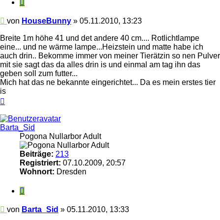
Zitieren
Beitrag
von
HouseBunny
»
05.11.2010, 13:23
Breite 1m höhe 41 und det andere 40 cm.... Rotlichtlampe
eine... und ne wärme lampe...Heizstein und matte habe ich
auch drin.. Bekomme immer von meiner Tierätzin so nen Pulver
mit sie sagt das da alles drin is und einmal am tag ihn das
geben soll zum futter...
Mich hat das ne bekannte eingerichtet... Da es mein erstes tier
is
Nach
oben
Barta_Sid
Pogona Nullarbor Adult
Beiträge:
213
Registriert:
07.10.2009, 20:57
Wohnort:
Dresden
Zitieren
Beitrag
von
Barta_Sid
»
05.11.2010, 13:33