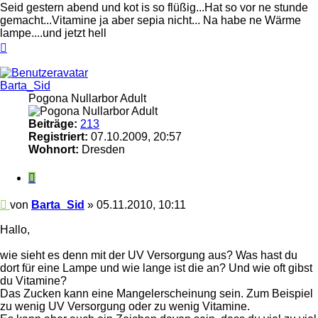
Seid gestern abend und kot is so flüßig...Hat so vor ne stunde
gemacht...Vitamine ja aber sepia nicht... Na habe ne Wärme
lampe....und jetzt hell
Nach
oben
Barta_Sid
Pogona Nullarbor Adult
Beiträge:
213
Registriert:
07.10.2009, 20:57
Wohnort:
Dresden
Zitieren
Beitrag
von
Barta_Sid
»
05.11.2010, 10:11
Hallo,
wie sieht es denn mit der UV Versorgung aus? Was hast du
dort für eine Lampe und wie lange ist die an? Und wie oft gibst
du Vitamine?
Das Zucken kann eine Mangelerscheinung sein. Zum Beispiel
zu wenig UV Versorgung oder zu wenig Vitamine.