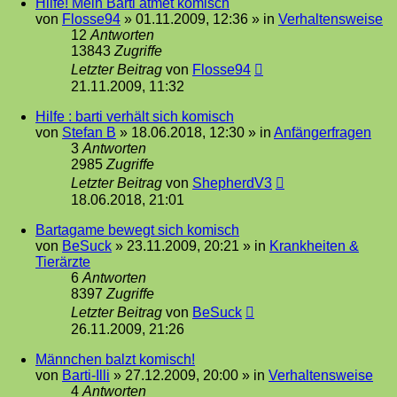
Hilfe! Mein Barti atmet komisch
von
Flosse94
»
01.11.2009, 12:36
» in
Verhaltensweise
12
Antworten
13843
Zugriffe
Letzter Beitrag
von
Flosse94
21.11.2009, 11:32
Hilfe : barti verhält sich komisch
von
Stefan B
»
18.06.2018, 12:30
» in
Anfängerfragen
3
Antworten
2985
Zugriffe
Letzter Beitrag
von
ShepherdV3
18.06.2018, 21:01
Bartagame bewegt sich komisch
von
BeSuck
»
23.11.2009, 20:21
» in
Krankheiten &
Tierärzte
6
Antworten
8397
Zugriffe
Letzter Beitrag
von
BeSuck
26.11.2009, 21:26
Männchen balzt komisch!
von
Barti-Illi
»
27.12.2009, 20:00
» in
Verhaltensweise
4
Antworten