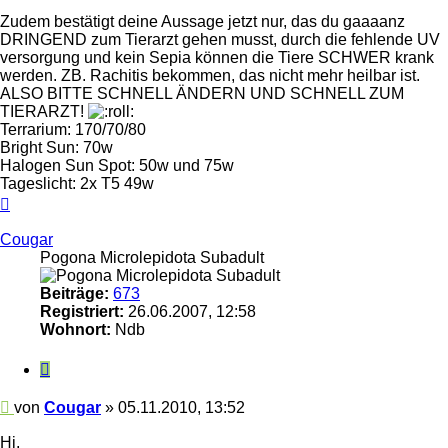
Zudem bestätigt deine Aussage jetzt nur, das du gaaaanz
DRINGEND zum Tierarzt gehen musst, durch die fehlende UV
versorgung und kein Sepia können die Tiere SCHWER krank
werden. ZB. Rachitis bekommen, das nicht mehr heilbar ist.
ALSO BITTE SCHNELL ÄNDERN UND SCHNELL ZUM
TIERARZT!
Terrarium: 170/70/80
Bright Sun: 70w
Halogen Sun Spot: 50w und 75w
Tageslicht: 2x T5 49w
Nach
oben
Cougar
Pogona Microlepidota Subadult
Beiträge:
673
Registriert:
26.06.2007, 12:58
Wohnort:
Ndb
Zitieren
Beitrag
von
Cougar
»
05.11.2010, 13:52
Hi,