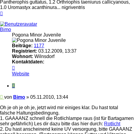
Pantherophis guttatus, 1.2 Orthriophis taeniurus callicyanous,
1.0 Uromastyx acanthinura... nigriventris
Nach
oben
Bimo
Pogona Minor Juvenile
Beiträge:
1177
Registriert:
03.12.2009, 13:37
Wohnort:
Wilnsdorf
Kontaktdaten:
Kontaktdaten
von
Website
Bimo
Zitieren
Beitrag
von
Bimo
»
05.11.2010, 13:44
Oh je oh je oh je, jetzt wird mir einiges klar. Du hast total
falsche Haltungsbedingung.
1. GAAAANZ schnell die Rotlichlampe raus (ist für Bartagamen
sehr gefährlich) Les dir dazu bitte das hier durch:
Rotlicht
2. Du hast anscheinend keine UV versorgung, bitte GAAAANZ