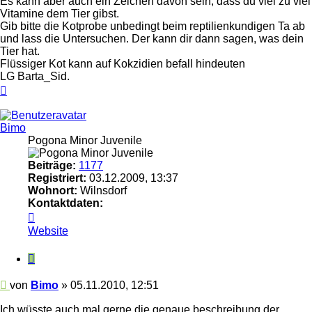
Es kann aber auch ein Zeichen davon sein, dass du viel zu viel
Vitamine dem Tier gibst.
Gib bitte die Kotprobe unbedingt beim reptilienkundigen Ta ab
und lass die Untersuchen. Der kann dir dann sagen, was dein
Tier hat.
Flüssiger Kot kann auf Kokzidien befall hindeuten
LG Barta_Sid.
Nach
oben
Bimo
Pogona Minor Juvenile
Beiträge:
1177
Registriert:
03.12.2009, 13:37
Wohnort:
Wilnsdorf
Kontaktdaten:
Kontaktdaten
von
Website
Bimo
Zitieren
Beitrag
von
Bimo
»
05.11.2010, 12:51
Ich wüsste auch mal gerne die genaue beschreibung der