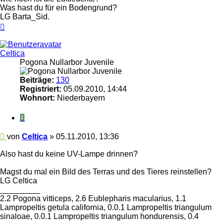
Was hast du für ein Bodengrund?
LG Barta_Sid.
Nach
oben
Celtica
Pogona Nullarbor Juvenile
Beiträge:
130
Registriert:
05.09.2010, 14:44
Wohnort:
Niederbayern
Zitieren
Beitrag
von
Celtica
»
05.11.2010, 13:36
Also hast du keine UV-Lampe drinnen?
Magst du mal ein Bild des Terras und des Tieres reinstellen?
LG Celtica
_________
2.2 Pogona vitticeps, 2.6 Eublepharis macularius, 1.1
Lampropeltis getula california, 0.0.1 Lampropeltis triangulum
sinaloae, 0.0.1 Lampropeltis triangulum hondurensis, 0.4