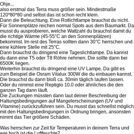
Ohje...
also erstmal das Terra muss größer sein. Mindestmaße
120*80*80 und selbst das ist schon recht klein.
Dann die Beleuchtung. Eine Rotlichtlampe brauchst du nicht.
Für Sonnenplätze reichen normal Spots aus dem Baumarkt. Da
musst du ausprobieren, welche Wattzahl du brauchst damit du
die richtige Wärme (45-55°C an den Sonnenplätzen)
bekommst. Im rest des Terras sollten dann 30°C herrschen und
eine kühlere Stelle mit 25°C.
Dann brauchst du dringend eine Tageslichtlampe. Da kannst
du dann eine T5 oder T8 Röhre nehmen. Die sollte dann bei
6500K liegen.
Weiterhin brauchst du dringend eine UV Lampe. Da gibt es
zum Beispiel die Osram Vitalux 300W die du einbauen kannst.
Die brauchst du dann bloß ca. 30min täglich laufen lassen.
Oder du nimmst eine Reptiglo 10.0 oder ähnliches die den
ganzen Tag dann läuft.
Die Zuckungen müssten dann laut deiner Beschreibung der
Haltungsbedingungen auf Mangelerscheinungen (UV und
Vitamine) zurückzuführen sein. Du musst das schnellst möglich
mit den Haltungsbedingungen in Ordnung bringen, ansonsten
nimmt das Tier größere Schäden.
Was herrschen zur Zeit für Temperaturen in deinem Terra und
wie hoch ist die Luftfeuchte?