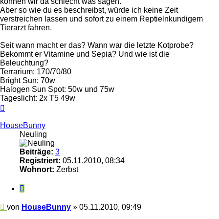
können wir da schlecht was sagen.
Aber so wie du es beschreibst, würde ich keine Zeit
verstreichen lassen und sofort zu einem Reptielnkundigem
Tierarzt fahren.
Seit wann macht er das? Wann war die letzte Kotprobe?
Bekommt er Vitamine und Sepia? Und wie ist die
Beleuchtung?
Terrarium: 170/70/80
Bright Sun: 70w
Halogen Sun Spot: 50w und 75w
Tageslicht: 2x T5 49w
Nach
oben
HouseBunny
Neuling
Beiträge:
3
Registriert:
05.11.2010, 08:34
Wohnort:
Zerbst
Zitieren
Beitrag
von
HouseBunny
»
05.11.2010, 09:49