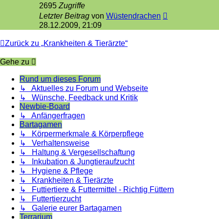
2695
Zugriffe
Letzter Beitrag
von
Wüstendrachen
28.12.2009, 21:09
Zurück zu „Krankheiten & Tierärzte“
Gehe zu
Rund um dieses Forum
↳ Aktuelles zu Forum und Webseite
↳ Wünsche, Feedback und Kritik
Newbie-Board
↳ Anfängerfragen
Bartagamen
↳ Körpermerkmale & Körperpflege
↳ Verhaltensweise
↳ Haltung & Vergesellschaftung
↳ Inkubation & Jungtieraufzucht
↳ Hygiene & Pflege
↳ Krankheiten & Tierärzte
↳ Futtiertiere & Futtermittel - Richtig Füttern
↳ Futtertierzucht
↳ Galerie eurer Bartagamen
Terrarium