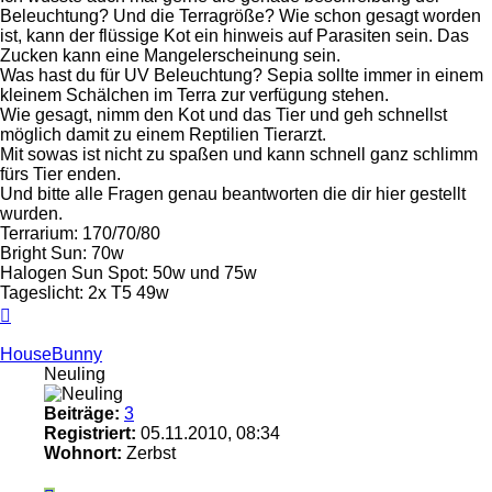
Beleuchtung? Und die Terragröße? Wie schon gesagt worden
ist, kann der flüssige Kot ein hinweis auf Parasiten sein. Das
Zucken kann eine Mangelerscheinung sein.
Was hast du für UV Beleuchtung? Sepia sollte immer in einem
kleinem Schälchen im Terra zur verfügung stehen.
Wie gesagt, nimm den Kot und das Tier und geh schnellst
möglich damit zu einem Reptilien Tierarzt.
Mit sowas ist nicht zu spaßen und kann schnell ganz schlimm
fürs Tier enden.
Und bitte alle Fragen genau beantworten die dir hier gestellt
wurden.
Terrarium: 170/70/80
Bright Sun: 70w
Halogen Sun Spot: 50w und 75w
Tageslicht: 2x T5 49w
Nach
oben
HouseBunny
Neuling
Beiträge:
3
Registriert:
05.11.2010, 08:34
Wohnort:
Zerbst