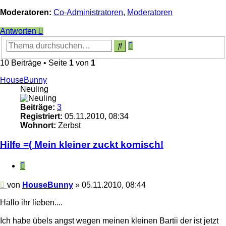
Moderatoren:
Co-Administratoren
,
Moderatoren
Antworten
Erweiterte
Suche
Suche
10 Beiträge • Seite
1
von
1
HouseBunny
Neuling
Beiträge:
3
Registriert:
05.11.2010, 08:34
Wohnort:
Zerbst
Hilfe =( Mein kleiner zuckt komisch!
Zitieren
Beitrag
von
HouseBunny
»
05.11.2010, 08:44
Hallo ihr lieben....
Ich habe übels angst wegen meinen kleinen Bartii der ist jetzt