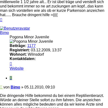
mittlerweile 1 1/2 jahre alt... Er ist übel träge und versteift sich
und bekommt immer so ne art zuckungen am kopf...das kann
man sich vorstellen wie als ob er kurze Parkenson anzeichen
hat...... Brauche dringent hilfe =((((
Nach
oben
Bimo
Pogona Minor Juvenile
Beiträge:
1177
Registriert:
03.12.2009, 13:37
Wohnort:
Wilnsdorf
Kontaktdaten:
Kontaktdaten
von
Website
Bimo
Zitieren
Beitrag
von
Bimo
»
05.11.2010, 09:10
Die dringende Hilfe bekommst du bei einem Reptilientierarzt.
Würde an deiner Stelle sofort zu ihm fahren. Die anzeichen
können alles mögliche bedeuten und da wir keine Ärzte sind