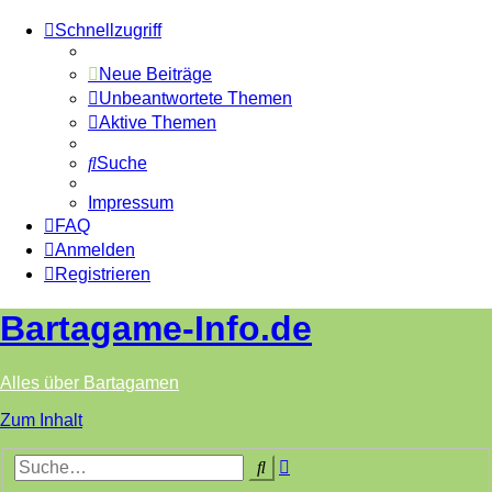
Schnellzugriff
Neue Beiträge
Unbeantwortete Themen
Aktive Themen
Suche
Impressum
FAQ
Anmelden
Registrieren
Bartagame-Info.de
Alles über Bartagamen
Zum Inhalt
Erweiterte
Suche
Suche