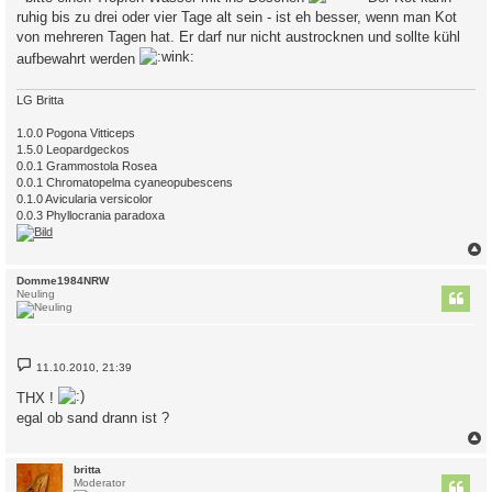
a
ruhig bis zu drei oder vier Tage alt sein - ist eh besser, wenn man Kot
g
von mehreren Tagen hat. Er darf nur nicht austrocknen und sollte kühl
aufbewahrt werden
LG Britta
1.0.0 Pogona Vitticeps
1.5.0 Leopardgeckos
0.0.1 Grammostola Rosea
0.0.1 Chromatopelma cyaneopubescens
0.1.0 Avicularia versicolor
0.0.3 Phyllocrania paradoxa
c
Domme1984NRW
Neuling
B
11.10.2010, 21:39
e
i
THX !
t
r
egal ob sand drann ist ?
a
g
c
britta
Moderator