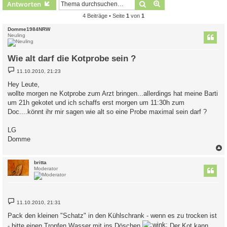
Suche
Erweiterte Suche
Antworten
4 Beiträge • Seite
1
von
1
Domme1984NRW
Neuling
Wie alt darf die Kotprobe sein ?
B
11.10.2010, 21:23
e
i
Hey Leute,
t
wollte morgen ne Kotprobe zum Arzt bringen...allerdings hat meine Barti
r
a
um 21h gekotet und ich schaffs erst morgen um 11:30h zum
g
Doc....könnt ihr mir sagen wie alt so eine Probe maximal sein darf ?
LG
Domme
c
britta
Moderator
B
11.10.2010, 21:31
e
i
Pack den kleinen "Schatz" in den Kühlschrank - wenn es zu trocken ist
t
r
- bitte einen Tropfen Wasser mit ins Döschen
Der Kot kann