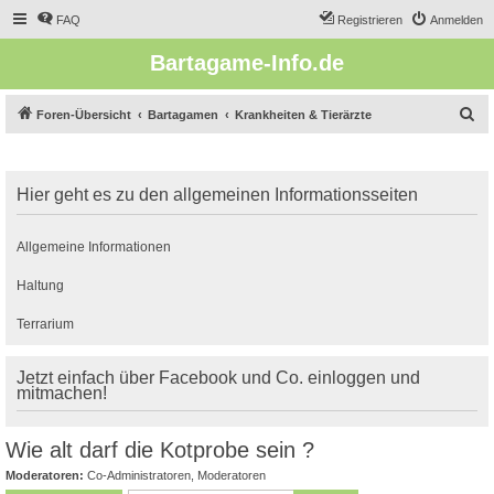
FAQ
Registrieren
Anmelden
Bartagame-Info.de
S
Foren-Übersicht
Bartagamen
Krankheiten & Tierärzte
u
c
Hier geht es zu den allgemeinen Informationsseiten
h
e
Allgemeine Informationen
Haltung
Terrarium
Jetzt einfach über Facebook und Co. einloggen und
mitmachen!
Wie alt darf die Kotprobe sein ?
Moderatoren:
Co-Administratoren
,
Moderatoren