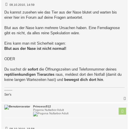
B
08.10.2010, 14:59
e
i
Du kannst zusehen wie das Tier aus der Nase blutet und warten bis
t
einer hier im Forum auf deine Fragen antwortet.
r
a
g
Blut aus der Nase kann mehrere Ursachen haben. Eine Ferndiagnose
gibt es nicht, da alles reine Spekulation wäre.
Eins kann man mit Sicherheit sagen:
Blut aus der Nase ist nicht normal!
ODER
Du suchst dir
sofort
die Öffnungszeiten und Telefonnummer deines
reptilienkundigen Tierarztes
raus, meldest dort den Notfall (damit du
keine langen Wartezeiten hast) und
bewegst dich dort hin
.
-------
Ser's
c
Princess912
Pogona Nullarbor Adult
B
08.10.2010, 15:58