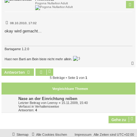
Pogona Nullarbor Adult
B
08.10.2010, 17:02
e
i
okay wird gemacht...
t
r
a
g
Bartagame 1.2.0
Hast nen Barti am Bein biste nicht mehr allein.
Antworten
c
5 Beiträge • Seite
1
von
1
Vergleichbare Themen
Nase an der Einrichtung reiben
Letzter Beitrag von
Leeroy
«
15.11.2009, 15:40
Verfasst in
Verhaltensweise
Antworten:
4
Gehe zu
Sitemap
Alle Cookies löschen
Impressum
Alle Zeiten sind
UTC+02:00