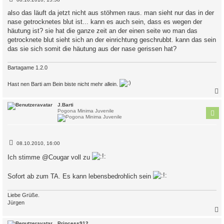
e
i
also das läuft da jetzt nicht aus stöhmen raus. man sieht nur das in der
t
nase getrocknetes blut ist... kann es auch sein, dass es wegen der
r
a
häutung ist? sie hat die ganze zeit an der einen seite wo man das
g
getrocknete blut sieht sich an der einrichtung geschrubbt. kann das sein
das sie sich somit die häutung aus der nase gerissen hat?
Bartagame 1.2.0
Hast nen Barti am Bein biste nicht mehr allein.
c
J.Barti
Pogona Minima Juvenile
B
08.10.2010, 16:00
e
i
Ich stimme @Cougar voll zu
t
r
a
Sofort ab zum TA. Es kann lebensbedrohlich sein
g
Liebe Grüße.
Jürgen
c
Princess912