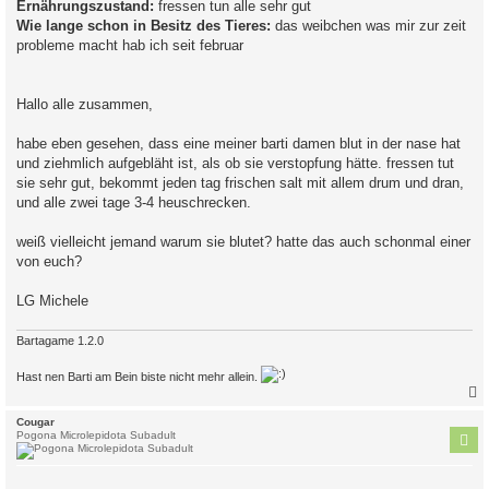
Ernährungszustand:
fressen tun alle sehr gut
Wie lange schon in Besitz des Tieres:
das weibchen was mir zur zeit
probleme macht hab ich seit februar
Hallo alle zusammen,
habe eben gesehen, dass eine meiner barti damen blut in der nase hat
und ziehmlich aufgebläht ist, als ob sie verstopfung hätte. fressen tut
sie sehr gut, bekommt jeden tag frischen salt mit allem drum und dran,
und alle zwei tage 3-4 heuschrecken.
weiß vielleicht jemand warum sie blutet? hatte das auch schonmal einer
von euch?
LG Michele
Bartagame 1.2.0
Hast nen Barti am Bein biste nicht mehr allein.
c
Cougar
Pogona Microlepidota Subadult