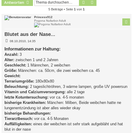
Suche
Erweiterte Suche
Antworten
5 Beiträge • Seite
1
von
1
Princess912
Pogona Nullarbor Adult
Blutet aus der Nase...
B
08.10.2010, 14:35
e
i
Informationen zur Haltung:
t
Anzahl:
3
r
a
Alter:
zwischen 1 und 2 Jahren
g
Geschlecht:
1 Männchen, 2 weibchen
Größe:
Männchen: ca. 50cm, die zwei weibchen ca. 45
Gewicht:
Terrariumgröße:
180x80x80
Beleuchtung:
2 tageslichtröhren, 3 wärme lampen, große UV powersun
Vitamin und Calziumversorgung:
alle 2 tage
letzte Kotuntersuchung:
vor ca. 4-5 monaten
bisherige Krankheiten:
Mänchen: Milben, Beide weibchen hatte ne
lungenentzündung ist aber alles wieder okay
bisherige Behandlungen:
Tierarztbesuch:
vor ca. 4-5 Monaten
Auffälligkeiten:
eines der weibchen ist sehr stark aufgebläht und hat
blut in der nase