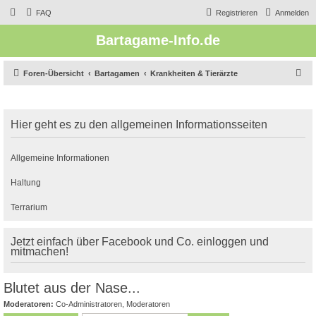
FAQ
Registrieren
Anmelden
Bartagame-Info.de
S
Foren-Übersicht
Bartagamen
Krankheiten & Tierärzte
u
c
Hier geht es zu den allgemeinen Informationsseiten
h
e
Allgemeine Informationen
Haltung
Terrarium
Jetzt einfach über Facebook und Co. einloggen und
mitmachen!
Blutet aus der Nase...
Moderatoren:
Co-Administratoren
,
Moderatoren