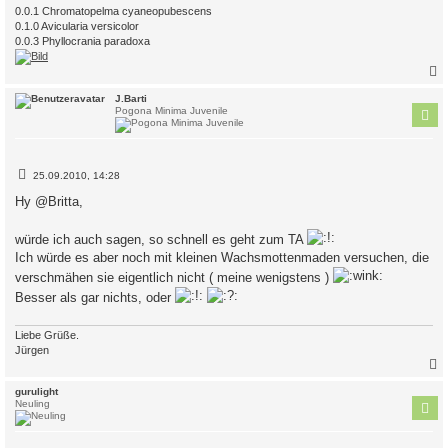
0.0.1 Chromatopelma cyaneopubescens
0.1.0 Avicularia versicolor
0.0.3 Phyllocrania paradoxa
c
J.Barti
Pogona Minima Juvenile
B
25.09.2010, 14:28
e
i
Hy @Britta,
t
r
a
würde ich auch sagen, so schnell es geht zum TA
g
Ich würde es aber noch mit kleinen Wachsmottenmaden versuchen, die
verschmähen sie eigentlich nicht ( meine wenigstens )
Besser als gar nichts, oder
Liebe Grüße.
Jürgen
c
gurulight
Neuling