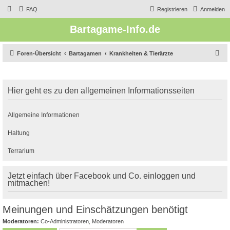
FAQ
Registrieren
Anmelden
Bartagame-Info.de
S
Foren-Übersicht
Bartagamen
Krankheiten & Tierärzte
u
c
Hier geht es zu den allgemeinen Informationsseiten
h
e
Allgemeine Informationen
Haltung
Terrarium
Jetzt einfach über Facebook und Co. einloggen und
mitmachen!
Meinungen und Einschätzungen benötigt
Moderatoren:
Co-Administratoren
,
Moderatoren