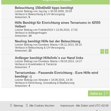
Beleuchtung 150x60x60 tipps benötigt
Letzter Beitrag von
JayJay
«
30.09.2009, 20:03
Verfasst in
Beleuchtung & UV-Versorgung
Antworten:
5
Hilfe Benötigt für Einrichtung eines Terrariums in 42555
Velbert
Letzter Beitrag von
Fridolin2010
«
13.06.2010, 17:02
Verfasst in
Anfängerfragen
Antworten:
14
Neuling benötigt Hilfe bei der Beleuchtung
Letzter Beitrag von
Dundees Mama
«
06.11.2013, 08:10
Verfasst in
Beleuchtung & UV-Versorgung
Antworten:
22
1
2
Anfänger benötigt Hilfe/Info`s zur Hand links
Letzter Beitrag von
Dundees Mama
«
09.03.2014, 14:27
Verfasst in
Krankheiten & Tierärzte
Antworten:
7
Terrariumbau - Passende Einrichtung - Eure Hilfe wird
benötigt :-)
Letzter Beitrag von
Xineobe
«
18.08.2015, 14:35
Verfasst in
Einrichtung, Gestaltung & Bepflanzung
Antworten:
4
Gehe zu
Sitemap
Alle Cookies löschen
Impressum
Alle Zeiten sind
UTC+02:00