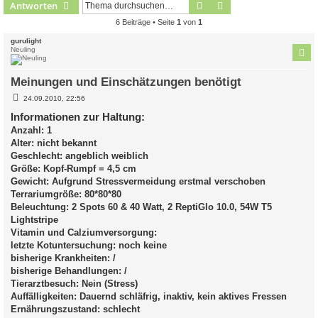
Suche
Erweiterte Suche
Antworten
6 Beiträge • Seite
1
von
1
gurulight
Neuling
Meinungen und Einschätzungen benötigt
B
24.09.2010, 22:56
e
i
Informationen zur Haltung:
t
Anzahl: 1
r
a
Alter: nicht bekannt
g
Geschlecht: angeblich weiblich
Größe: Kopf-Rumpf = 4,5 cm
Gewicht: Aufgrund Stressvermeidung erstmal verschoben
Terrariumgröße: 80*80*80
Beleuchtung: 2 Spots 60 & 40 Watt, 2 ReptiGlo 10.0, 54W T5
Lightstripe
Vitamin und Calziumversorgung:
letzte Kotuntersuchung: noch keine
bisherige Krankheiten: /
bisherige Behandlungen: /
Tierarztbesuch: Nein (Stress)
Auffälligkeiten: Dauernd schläfrig, inaktiv, kein aktives Fressen
Ernährungszustand: schlecht