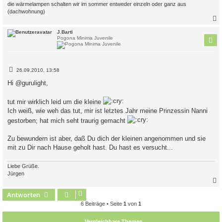
die wärmelampen schalten wir im sommer entweder einzeln oder ganz aus
(dachwohnung)
c
J.Barti
Pogona Minima Juvenile
B
26.09.2010, 13:58
e
i
Hi @gurulight,
t
r
a
tut mir wirklich leid um die kleine
g
Ich weiß, wie weh das tut, mir ist letztes Jahr meine Prinzessin Nanni
gestorben; hat mich seht traurig gemacht
Zu bewundern ist aber, daß Du dich der kleinen angenommen und sie
mit zu Dir nach Hause geholt hast. Du hast es versucht...
Liebe Grüße.
Jürgen
Antworten
c
6 Beiträge • Seite
1
von
1
Vergleichbare Themen