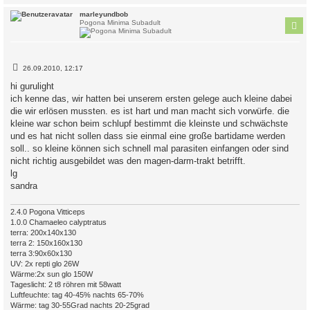
c
marleyundbob
Pogona Minima Subadult
B
26.09.2010, 12:17
e
i
hi gurulight
t
ich kenne das, wir hatten bei unserem ersten gelege auch kleine dabei
r
a
die wir erlösen mussten. es ist hart und man macht sich vorwürfe. die
g
kleine war schon beim schlupf bestimmt die kleinste und schwächste
und es hat nicht sollen dass sie einmal eine große bartidame werden
soll.. so kleine können sich schnell mal parasiten einfangen oder sind
nicht richtig ausgebildet was den magen-darm-trakt betrifft.
lg
sandra
2.4.0 Pogona Vitticeps
1.0.0 Chamaeleo calyptratus
terra: 200x140x130
terra 2: 150x160x130
terra 3:90x60x130
UV: 2x repti glo 26W
Wärme:2x sun glo 150W
Tageslicht: 2 t8 röhren mit 58watt
Luftfeuchte: tag 40-45% nachts 65-70%
Wärme: tag 30-55Grad nachts 20-25grad