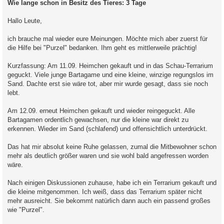
Wie lange schon in Besitz des Tieres: 3 Tage
Hallo Leute,
ich brauche mal wieder eure Meinungen. Möchte mich aber zuerst für
die Hilfe bei "Purzel" bedanken. Ihm geht es mittlerweile prächtig!
Kurzfassung: Am 11.09. Heimchen gekauft und in das Schau-Terrarium
geguckt. Viele junge Bartagame und eine kleine, winzige regungslos im
Sand. Dachte erst sie wäre tot, aber mir wurde gesagt, dass sie noch
lebt.
Am 12.09. erneut Heimchen gekauft und wieder reingeguckt. Alle
Bartagamen ordentlich gewachsen, nur die kleine war direkt zu
erkennen. Wieder im Sand (schlafend) und offensichtlich unterdrückt.
Das hat mir absolut keine Ruhe gelassen, zumal die Mitbewohner schon
mehr als deutlich größer waren und sie wohl bald angefressen worden
wäre.
Nach einigen Diskussionen zuhause, habe ich ein Terrarium gekauft und
die kleine mitgenommen. Ich weiß, dass das Terrarium später nicht
mehr ausreicht. Sie bekommt natürlich dann auch ein passend großes
wie "Purzel".