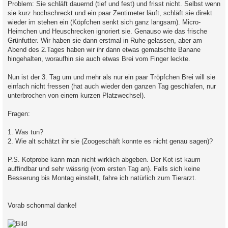
Problem: Sie schläft dauernd (tief und fest) und frisst nicht. Selbst wenn
sie kurz hochschreckt und ein paar Zentimeter läuft, schläft sie direkt
wieder im stehen ein (Köpfchen senkt sich ganz langsam). Micro-
Heimchen und Heuschrecken ignoriert sie. Genauso wie das frische
Grünfutter. Wir haben sie dann erstmal in Ruhe gelassen, aber am
Abend des 2.Tages haben wir ihr dann etwas gematschte Banane
hingehalten, woraufhin sie auch etwas Brei vom Finger leckte.
Nun ist der 3. Tag um und mehr als nur ein paar Tröpfchen Brei will sie
einfach nicht fressen (hat auch wieder den ganzen Tag geschlafen, nur
unterbrochen von einem kurzen Platzwechsel).
Fragen:
1. Was tun?
2. Wie alt schätzt ihr sie (Zoogeschäft konnte es nicht genau sagen)?
P.S. Kotprobe kann man nicht wirklich abgeben. Der Kot ist kaum
auffindbar und sehr wässrig (vom ersten Tag an). Falls sich keine
Besserung bis Montag einstellt, fahre ich natürlich zum Tierarzt.
Vorab schonmal danke!