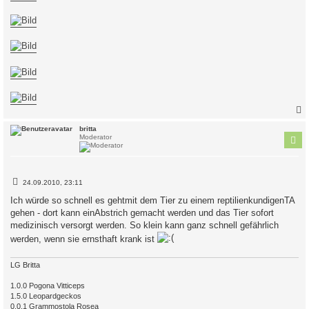
c
britta
Moderator
B
24.09.2010, 23:11
e
i
Ich würde so schnell es gehtmit dem Tier zu einem reptilienkundigenTA
t
gehen - dort kann einAbstrich gemacht werden und das Tier sofort
r
a
medizinisch versorgt werden. So klein kann ganz schnell gefährlich
g
werden, wenn sie ernsthaft krank ist
LG Britta
1.0.0 Pogona Vitticeps
1.5.0 Leopardgeckos
0.0.1 Grammostola Rosea