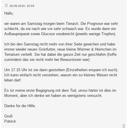
B
26.09.2010, 10:03
e
i
Hallo,
t
r
a
wir waren am Samstag morgen beim Tierarzt. Die Prognose war sehr
g
schlecht, da sie nach wie vor sehr schwach war. Es wurde dann ein
Aufbaupreparat sowie Glucose verabreicht (jeweils wenige Tropfen).
Ich bin den Samstag nicht mehr von ihrer Seite gewichen und habe
immer wieder neues Grünfutter, neue kleine Würmer & Heimchen im
Terrarium verteilt. Sie hat dabei die ganze Zeit nur geschlafen (hoffe
zumindest das sie nicht mehr bei Bewusstsein war).
Um 17.15 Uhr ist sie dann gestorben (Einzelheiten erspare ich euch).
Ich kann einfach nicht verstehen, warum ein so kleines Wesen nicht
leben darf.
Es ist meine erste Begegnung mit dem Tod, umso härter ist dies im
Moment, aber ich denke wir haben es wenigstens versucht.
Danke für die Hilfe.
Gruß
Patrick