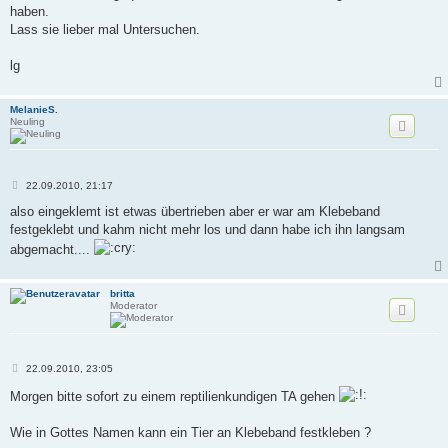
a
haben.
g
Lass sie lieber mal Untersuchen.
lg
MelanieS.
Neuling
B
22.09.2010, 21:17
e
i
also eingeklemt ist etwas übertrieben aber er war am Klebeband
t
festgeklebt und kahm nicht mehr los und dann habe ich ihn langsam
r
a
abgemacht....
g
britta
Moderator
B
22.09.2010, 23:05
e
i
Morgen bitte sofort zu einem reptilienkundigen TA gehen
t
r
a
Wie in Gottes Namen kann ein Tier an Klebeband festkleben ?
g