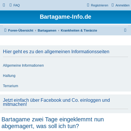
FAQ
Registrieren
Anmelden
Bartagame-Info.de
S
Foren-Übersicht
Bartagamen
Krankheiten & Tierärzte
u
c
Hier geht es zu den allgemeinen Informationsseiten
h
e
Allgemeine Informationen
Haltung
Terrarium
Jetzt einfach über Facebook und Co. einloggen und
mitmachen!
Bartagame zwei Tage eingeklemmt nun
abgemagert, was soll ich tun?