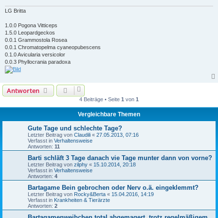
LG Britta
1.0.0 Pogona Vitticeps
1.5.0 Leopardgeckos
0.0.1 Grammostola Rosea
0.0.1 Chromatopelma cyaneopubescens
0.1.0 Avicularia versicolor
0.0.3 Phyllocrania paradoxa
Antworten
4 Beiträge • Seite
1
von
1
Vergleichbare Themen
Gute Tage und schlechte Tage?
Letzter Beitrag von
Claudili
«
27.05.2013, 07:16
Verfasst in
Verhaltensweise
Antworten:
11
Barti schläft 3 Tage danach vie Tage munter dann von vorne?
Letzter Beitrag von
zilphy
«
15.10.2014, 20:18
Verfasst in
Verhaltensweise
Antworten:
4
Bartagame Bein gebrochen oder Nerv o.ä. eingeklemmt?
Letzter Beitrag von
Rocky&Berta
«
15.04.2016, 14:19
Verfasst in
Krankheiten & Tierärzte
Antworten:
2
Bartagamenweibchen total abgemagert, trotz regelmäßigem