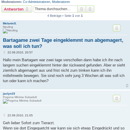
Moderatoren:
Co-Administratoren
,
Moderatoren
Suche
Erweiterte Suche
Antworten
4 Beiträge • Seite
1
von
1
MelanieS.
Neuling
Bartagame zwei Tage eingeklemmt nun abgemagert,
was soll ich tun?
B
22.09.2010, 20:57
e
i
Hallo mein Bartagam war zwei tage verschollen dann habe ich ihn nach
t
langem suchen eingeklemmt hinter der rückwand gefunden. Aber er sieht
r
a
ziemlich abgemagert aus und frist nicht zum trinken kann ich ihn
g
mitlehrweile bewegen. Sie sind noch sehr jung 3 Wochen alt was soll ich
tun oder kann ich machen?
jaclyn15
Pogona Minima Subadult
B
22.09.2010, 21:05
e
i
Geh lieber Sofort zum Tierarzt.
t
Wenn sie dort Eingequetcht war kann sie sich etwas Eingedrückt und so
r