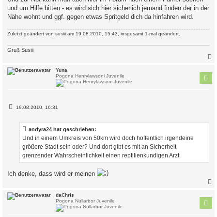
und um Hilfe bitten - es wird sich hier sicherlich jemand finden der in der
Nähe wohnt und ggf. gegen etwas Spritgeld dich da hinfahren wird.
Zuletzt geändert von
susiii
am 19.08.2010, 15:43, insgesamt 1-mal geändert.
Gruß Susiii
c
Yuna
Pogona Henrylawsoni Juvenile
B
19.08.2010, 16:31
e
i
t
andyra24 hat geschrieben:
r
a
Und in einem Umkreis von 50km wird doch hoffentlich irgendeine
g
größere Stadt sein oder? Und dort gibt es mit an Sicherheit
grenzender Wahrscheinlichkeit einen reptilienkundigen Arzt.
Ich denke, dass wird er meinen
c
daChris
Pogona Nullarbor Juvenile