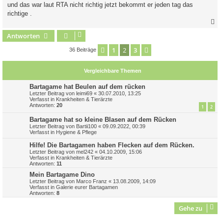
und das war laut RTA nicht richtig jetzt bekommt er jeden tag das
richtige .
Antworten
c
1
2
3
Vorherige
Nächste
36 Beiträge
Vergleichbare Themen
Bartagame hat Beulen auf dem rücken
Letzter Beitrag von
leimi69
«
30.07.2010, 13:25
Verfasst in
Krankheiten & Tierärzte
Antworten:
20
1
2
Bartagame hat so kleine Blasen auf dem Rücken
Letzter Beitrag von
Bartii100
«
09.09.2022, 00:39
Verfasst in
Hygiene & Pflege
Hilfe! Die Bartagamen haben Flecken auf dem Rücken.
Letzter Beitrag von
mel242
«
04.10.2009, 15:06
Verfasst in
Krankheiten & Tierärzte
Antworten:
11
Mein Bartagame Dino
Letzter Beitrag von
Marco Franz
«
13.08.2009, 14:09
Verfasst in
Galerie eurer Bartagamen
Antworten:
8
Gehe zu