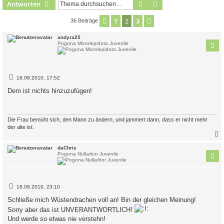
Suche
Erweiterte Suche
Antworten
1
2
3
Vorherige
Nächste
36 Beiträge
andyra25
Pogona Microlepidota Juvenile
B
18.08.2010, 17:52
e
i
Dem ist nichts hinzuzufügen!
t
r
a
g
Die Frau bemüht sich, den Mann zu ändern, und jammert dann, dass er nicht mehr
der alte ist.
c
daChris
Pogona Nullarbor Juvenile
B
18.08.2010, 23:10
e
i
Schließe mich Wüstendrachen voll an! Bin der gleichen Meinung!
t
Sorry aber das ist UNVERANTWORTLICH!
r
a
Und werde so etwas nie verstehn!
g