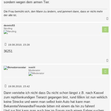
sondern wegen dem armen Tier.
Die Frau bemüht sich, den Mann zu ändern, und jammert dann, dass er nicht mehr
der alte ist.
c
dennis93
Neuling
B
19.08.2010, 15:28
e
i
36251
t
r
a
g
c
susiii
Moderator
B
19.08.2010, 15:42
e
i
Dann verstehe ich nicht dass Du nicht schon längst z.B. nach Kassel
t
zum reptilienkundigen Tierarzt gegangen bist, rund 66km ist nun wirklich
r
a
keine Strecke und wenn man selbst kein Auto hat kann man
g
Bekannte/Verwandte/Freunde bitten mit einem da hin zu fahren!
Und zur Not kann man auch hier im Forum nach einem Fahrer suchen