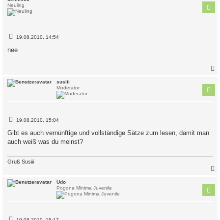
Neuling
B
19.08.2010, 14:54
e
i
nee
t
r
a
g
c
susiii
Moderator
B
19.08.2010, 15:04
e
i
Gibt es auch vernünftige und vollständige Sätze zum lesen, damit man
t
auch weiß was du meinst?
r
a
g
Gruß Susiii
c
Udo
Pogona Minima Juvenile
B
19.08.2010, 15:17