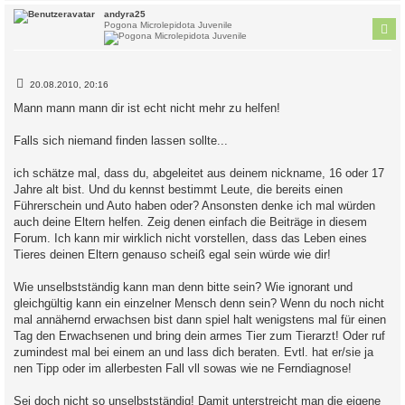
c
andyra25
Pogona Microlepidota Juvenile
B
20.08.2010, 20:16
e
i
Mann mann mann dir ist echt nicht mehr zu helfen!
t
r
a
Falls sich niemand finden lassen sollte...
g
ich schätze mal, dass du, abgeleitet aus deinem nickname, 16 oder 17
Jahre alt bist. Und du kennst bestimmt Leute, die bereits einen
Führerschein und Auto haben oder? Ansonsten denke ich mal würden
auch deine Eltern helfen. Zeig denen einfach die Beiträge in diesem
Forum. Ich kann mir wirklich nicht vorstellen, dass das Leben eines
Tieres deinen Eltern genauso scheiß egal sein würde wie dir!
Wie unselbstständig kann man denn bitte sein? Wie ignorant und
gleichgültig kann ein einzelner Mensch denn sein? Wenn du noch nicht
mal annähernd erwachsen bist dann spiel halt wenigstens mal für einen
Tag den Erwachsenen und bring dein armes Tier zum Tierarzt! Oder ruf
zumindest mal bei einem an und lass dich beraten. Evtl. hat er/sie ja
nen Tipp oder im allerbesten Fall vll sowas wie ne Ferndiagnose!
Sei doch nicht so unselbstständig! Damit unterstreicht man die eigene