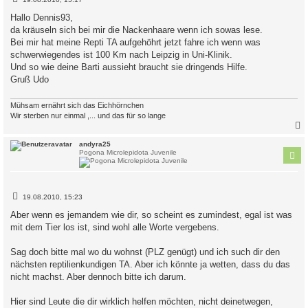
e
i
Hallo Dennis93,
t
da kräuseln sich bei mir die Nackenhaare wenn ich sowas lese.
r
a
Bei mir hat meine Repti TA aufgehöhrt jetzt fahre ich wenn was
g
schwerwiegendes ist 100 Km nach Leipzig in Uni-Klinik.
Und so wie deine Barti aussieht braucht sie dringends Hilfe.
Gruß Udo
Mühsam ernährt sich das Eichhörnchen
Wir sterben nur einmal ,... und das für so lange
c
andyra25
Pogona Microlepidota Juvenile
B
19.08.2010, 15:23
e
i
Aber wenn es jemandem wie dir, so scheint es zumindest, egal ist was
t
mit dem Tier los ist, sind wohl alle Worte vergebens.
r
a
g
Sag doch bitte mal wo du wohnst (PLZ genügt) und ich such dir den
nächsten reptilienkundigen TA. Aber ich könnte ja wetten, dass du das
nicht machst. Aber dennoch bitte ich darum.
Hier sind Leute die dir wirklich helfen möchten, nicht deinetwegen,