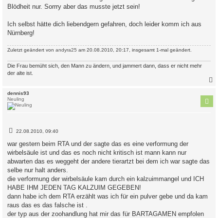
Blödheit nur. Sorrry aber das musste jetzt sein!
Ich selbst hätte dich liebendgern gefahren, doch leider komm ich aus
Nürnberg!
Zuletzt geändert von
andyra25
am 20.08.2010, 20:17, insgesamt 1-mal geändert.
Die Frau bemüht sich, den Mann zu ändern, und jammert dann, dass er nicht mehr
der alte ist.
c
dennis93
Neuling
B
22.08.2010, 09:40
e
i
war gestern beim RTA und der sagte das es eine verformung der
t
wirbelsäule ist und das es noch nicht kritisch ist mann kann nur
r
a
abwarten das es weggeht der andere tierartzt bei dem ich war sagte das
g
selbe nur halt anders.
die verformung der wirbelsäule kam durch ein kalzuimmangel und ICH
HABE IHM JEDEN TAG KALZUIM GEGEBEN!
dann habe ich dem RTA erzählt was ich für ein pulver gebe und da kam
raus das es das falsche ist .
der typ aus der zoohandlung hat mir das für BARTAGAMEN empfolen