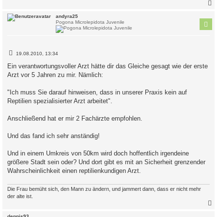
c
andyra25
Pogona Microlepidota Juvenile
B
19.08.2010, 13:34
e
i
Ein verantwortungsvoller Arzt hätte dir das Gleiche gesagt wie der erste
t
Arzt vor 5 Jahren zu mir. Nämlich:
r
a
g
"Ich muss Sie darauf hinweisen, dass in unserer Praxis kein auf
Reptilien spezialisierter Arzt arbeitet".
Anschließend hat er mir 2 Fachärzte empfohlen.
Und das fand ich sehr anständig!
Und in einem Umkreis von 50km wird doch hoffentlich irgendeine
größere Stadt sein oder? Und dort gibt es mit an Sicherheit grenzender
Wahrscheinlichkeit einen reptilienkundigen Arzt.
Die Frau bemüht sich, den Mann zu ändern, und jammert dann, dass er nicht mehr
der alte ist.
c
dennis93