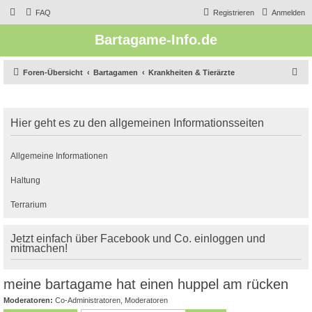
FAQ
Registrieren
Anmelden
Bartagame-Info.de
S
Foren-Übersicht
Bartagamen
Krankheiten & Tierärzte
u
c
Hier geht es zu den allgemeinen Informationsseiten
h
e
Allgemeine Informationen
Haltung
Terrarium
Jetzt einfach über Facebook und Co. einloggen und
mitmachen!
meine bartagame hat einen huppel am rücken
Moderatoren:
Co-Administratoren
,
Moderatoren