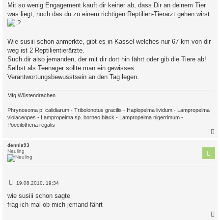
Mit so wenig Engagement kauft dir keiner ab, dass Dir an deinem Tier
was liegt, noch das du zu einem richtigen Reptilien-Tierarzt gehen wirst
Wie susiii schon anmerkte, gibt es in Kassel welches nur 67 km von dir
weg ist 2 Reptilientierärzte.
Such dir also jemanden, der mit dir dort hin fährt oder gib die Tiere ab!
Selbst als Teenager sollte man ein gewisses
Verantwortungsbewusstsein an den Tag legen.
Mfg Wüstendrachen
Phrynosoma p. calidiarum - Tribolonotus gracilis - Haplopelma lividum - Lampropelma
violaceopes - Lampropelma sp. borneo black - Lampropelma nigerrimum -
Poecilotheria regalis
c
dennis93
Neuling
B
19.08.2010, 19:34
e
i
wie susiii schon sagte
t
frag ich mal ob mich jemand fährt
r
a
g