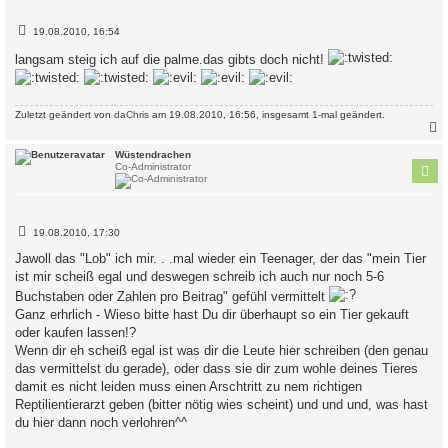
B
19.08.2010, 16:54
e
i
langsam steig ich auf die palme.das gibts doch nicht!
t
r
a
g
Zuletzt geändert von
daChris
am 19.08.2010, 16:56, insgesamt 1-mal geändert.
c
Wüstendrachen
Co-Administrator
B
19.08.2010, 17:30
e
i
Jawoll das "Lob" ich mir. . .mal wieder ein Teenager, der das "mein Tier
t
ist mir scheiß egal und deswegen schreib ich auch nur noch 5-6
r
a
Buchstaben oder Zahlen pro Beitrag" gefühl vermittelt
g
Ganz erhrlich - Wieso bitte hast Du dir überhaupt so ein Tier gekauft
oder kaufen lassen!?
Wenn dir eh scheiß egal ist was dir die Leute hier schreiben (den genau
das vermittelst du gerade), oder dass sie dir zum wohle deines Tieres
damit es nicht leiden muss einen Arschtritt zu nem richtigen
Reptilientierarzt geben (bitter nötig wies scheint) und und und, was hast
du hier dann noch verlohren^^