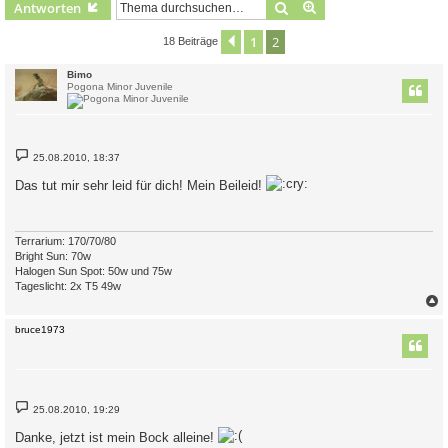
Suche
Erweiterte Suche
Antworten
1
2
Vorherige
18 Beiträge
Bimo
Pogona Minor Juvenile
B
25.08.2010, 18:37
e
i
Das tut mir sehr leid für dich! Mein Beileid!
t
r
a
g
Terrarium: 170/70/80
Bright Sun: 70w
Halogen Sun Spot: 50w und 75w
Tageslicht: 2x T5 49w
c
bruce1973
B
25.08.2010, 19:29
e
i
Danke, jetzt ist mein Bock alleine!
t