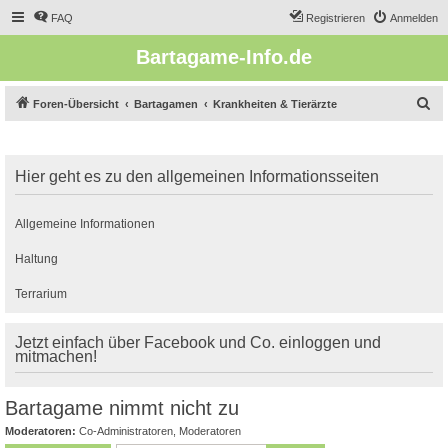
FAQ
Registrieren
Anmelden
Bartagame-Info.de
S
Foren-Übersicht
Bartagamen
Krankheiten & Tierärzte
u
c
Hier geht es zu den allgemeinen Informationsseiten
h
e
Allgemeine Informationen
Haltung
Terrarium
Jetzt einfach über Facebook und Co. einloggen und
mitmachen!
Bartagame nimmt nicht zu
Moderatoren:
Co-Administratoren
,
Moderatoren