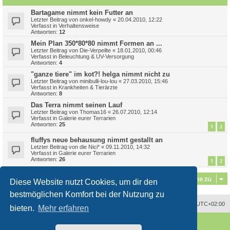
Bartagame nimmt kein Futter an
Letzter Beitrag von
onkel-howdy
«
20.04.2010, 12:22
Verfasst in
Verhaltensweise
Antworten:
12
Mein Plan 350*80*80 nimmt Formen an ...
Letzter Beitrag von
Die-Verpeilte
«
18.01.2010, 00:46
Verfasst in
Beleuchtung & UV-Versorgung
Antworten:
4
"ganze tiere" im kot?! helga nimmt nicht zu
Letzter Beitrag von
minibulli-lou-lou
«
27.03.2010, 15:46
Verfasst in
Krankheiten & Tierärzte
Antworten:
8
Das Terra nimmt seinen Lauf
Letzter Beitrag von
Thomas16
«
26.07.2010, 12:14
Verfasst in
Galerie eurer Terrarien
Antworten:
25
1
2
fluffys neue behausung nimmt gestallt an
Letzter Beitrag von
die Nici*
«
09.11.2010, 14:32
Verfasst in
Galerie eurer Terrarien
Antworten:
26
1
2
Gehe zu
Diese Website nutzt Cookies, um dir den
bestmöglichen Komfort bei der Nutzung zu
Alle Zeiten sind
UTC+02:00
bieten.
Mehr erfahren
Powered by
phpBB
® Forum Software © phpBB Limited
Deutsche Übersetzung durch
phpBB.de