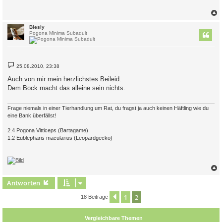
r
a
g
c
Biesly
Pogona Minima Subadult
B
25.08.2010, 23:38
e
i
Auch von mir mein herzlichstes Beileid.
t
Dem Bock macht das alleine sein nichts.
r
a
g
Frage niemals in einer Tierhandlung um Rat, du fragst ja auch keinen Häftling wie du
eine Bank überfällst!
2.4 Pogona Vitticeps (Bartagame)
1.2 Eublepharis macularius (Leopardgecko)
c
Antworten
1
2
Vorherige
18 Beiträge
Vergleichbare Themen