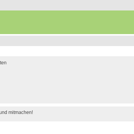
iten
 und mitmachen!