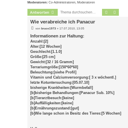
Moderatoren:
Co-Administratoren
,
Moderatoren
Suche
Erweit
Antworten
Wie verabreiche ich Panacur
B
von
bruce1973
»
17.07.2010, 13:05
e
i
Informationen zur Haltung:
t
Anzahl:[2]
r
a
Alter:[12 Wochen]
g
Geschlecht:[1.1.0]
Größe:[25 cm]
Gewicht:[32 / 16 Gramm]
Terrariumgröße:[150*60*60]
Beleuchtung:[siehe Profil]
Vitamin und Calziumversorgung:[ 3 x wöchentl.]
letzte Kotuntersuchung:[05.07.10]
bisherige Krankheiten:[Wurmbefall]
[b]bisherige Behandlungen:[Panacur Sub. 10%]
[b]Tierarztbesuch:[keine]
[b]Auffälligkeiten:[keine]
[b]Ernährungszustand:[gut]
[b]Wie lange schon in Besitz des Tieres:[5 Wochen]