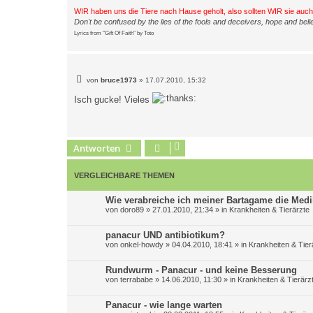
WIR haben uns die Tiere nach Hause geholt, also sollten WIR sie auc
Don't be confused by the lies of the fools and deceivers, hope and belie
Lyrics from "Gift Of Faith" by Toto
B
von
bruce1973
»
17.07.2010, 15:32
e
i
Isch gucke! Vieles
t
r
a
g
Antworten
VERGLEICHBARE THEMEN
Wie verabreiche ich meiner Bartagame die Medi
von
doro89
»
27.01.2010, 21:34
» in
Krankheiten & Tierärzte
panacur UND antibiotikum?
von
onkel-howdy
»
04.04.2010, 18:41
» in
Krankheiten & Tier
Rundwurm - Panacur - und keine Besserung
von
terrababe
»
14.06.2010, 11:30
» in
Krankheiten & Tierärz
Panacur - wie lange warten