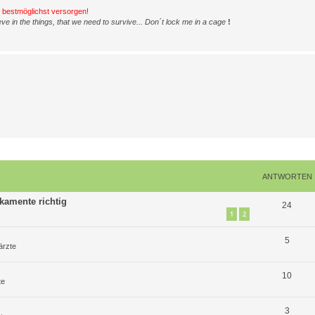
h bestmöglichst versorgen!
ve in the things, that we need to survive... Don´t lock me in a cage
!
ANTWORTEN
kamente richtig
A
24
1
2
n
A
5
t
ärzte
n
w
A
10
t
o
te
n
w
r
A
3
t
o
t