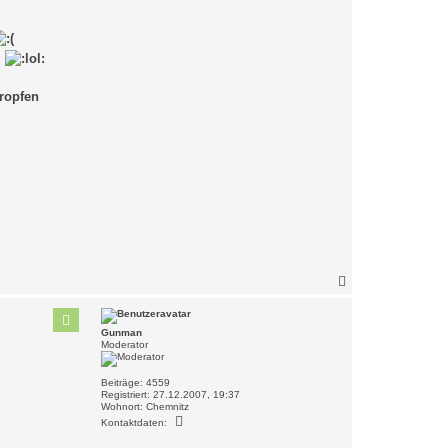
.
Tropfen
N
a
c
h
Gunman
o
Moderator
b
e
n
Beiträge:
4559
Registriert:
27.12.2007, 19:37
Wohnort:
Chemnitz
K
Kontaktdaten:
o
n