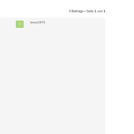
3 Beiträge • Seite
1
von
1
bruce1973