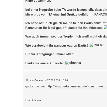
Hallo zusammen,
bei einer Kotprobe beim TA wurde festgestellt, dass ei
Mir wurde vom TA eine 1ml Spritze gefüllt mit PANAC
Ich habe natürlich gleich meine beiden Bartis entwurmt
Panacur an ihr Maul getupft, damit sie ihn ablecken.
War auch immer weg der Tropfen. Ich weiß nicht ob da
Wie verabreicht ihr panacur eueren Bartis?
Bin für Anregungen immer offen!
Danke für euere Antworten
B
von
Gunman
»
17.07.2010, 13:20
e
i
guckst du hier.
http://www.bartagame-info.de/Forum/wie- ...
t
r
a
g
Gruß Gunman
_________________________________________________________