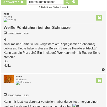
Suche
Erweiterte Suche
Antworten
5 Beiträge • Seite
1
von
1
hella
Neuling
Weiße Pünktchen bei der Schnauze
B
25.06.2010, 17:56
e
i
Hi,
t
einer meiner Bartis wurde vorgestern am Kopf (Bereich Schnauze)
r
a
gebissen. Heute habe in diesem Bereich 3 weiße Punkte entdeckt?
g
Kann das ein Pilz sein? Ein Infektion? Wer kann mir mit Rat zur Seite
stehen?
LG
Hella
c
britta
Moderator
B
25.06.2010, 19:35
e
i
Kann mir jetzt nix darunter vorstellen - aber du solltest morgen einen
t
r
reptilienkundigen TA aufsúchen - sicher ist sicher