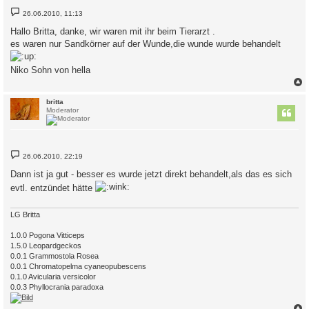
B
26.06.2010, 11:13
e
i
Hallo Britta, danke, wir waren mit ihr beim Tierarzt .
t
es waren nur Sandkörner auf der Wunde,die wunde wurde behandelt
r
a
g
Niko Sohn von hella
c
britta
Moderator
B
26.06.2010, 22:19
e
i
Dann ist ja gut - besser es wurde jetzt direkt behandelt,als das es sich
t
r
evtl. entzündet hätte
a
g
LG Britta
1.0.0 Pogona Vitticeps
1.5.0 Leopardgeckos
0.0.1 Grammostola Rosea
0.0.1 Chromatopelma cyaneopubescens
0.1.0 Avicularia versicolor
0.0.3 Phyllocrania paradoxa