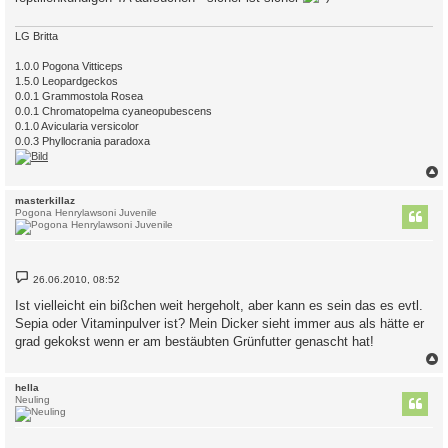
a
g
LG Britta
1.0.0 Pogona Vitticeps
1.5.0 Leopardgeckos
0.0.1 Grammostola Rosea
0.0.1 Chromatopelma cyaneopubescens
0.1.0 Avicularia versicolor
0.0.3 Phyllocrania paradoxa
c
masterkillaz
Pogona Henrylawsoni Juvenile
B
26.06.2010, 08:52
e
i
Ist vielleicht ein bißchen weit hergeholt, aber kann es sein das es evtl.
t
Sepia oder Vitaminpulver ist? Mein Dicker sieht immer aus als hätte er
r
a
grad gekokst wenn er am bestäubten Grünfutter genascht hat!
g
c
hella
Neuling