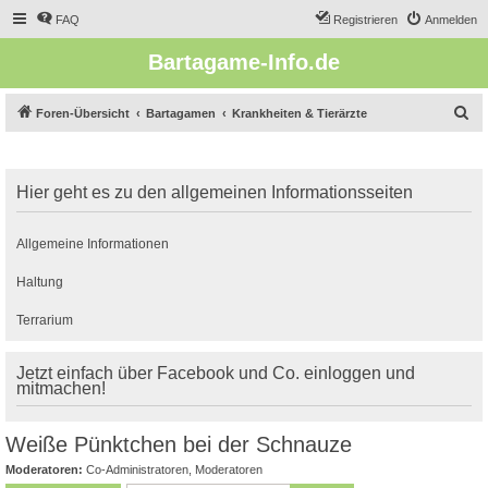
FAQ
Registrieren
Anmelden
Bartagame-Info.de
S
Foren-Übersicht
Bartagamen
Krankheiten & Tierärzte
u
c
Hier geht es zu den allgemeinen Informationsseiten
h
e
Allgemeine Informationen
Haltung
Terrarium
Jetzt einfach über Facebook und Co. einloggen und
mitmachen!
Weiße Pünktchen bei der Schnauze
Moderatoren:
Co-Administratoren
,
Moderatoren