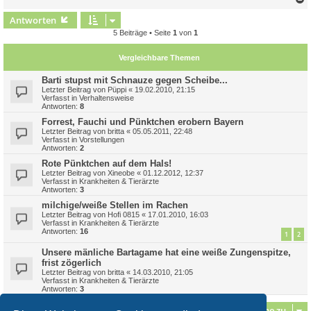
c
Antworten
5 Beiträge • Seite
1
von
1
Vergleichbare Themen
Barti stupst mit Schnauze gegen Scheibe...
Letzter Beitrag von
Püppi
«
19.02.2010, 21:15
Verfasst in
Verhaltensweise
Antworten:
8
Forrest, Fauchi und Pünktchen erobern Bayern
Letzter Beitrag von
britta
«
05.05.2011, 22:48
Verfasst in
Vorstellungen
Antworten:
2
Rote Pünktchen auf dem Hals!
Letzter Beitrag von
Xineobe
«
01.12.2012, 12:37
Verfasst in
Krankheiten & Tierärzte
Antworten:
3
milchige/weiße Stellen im Rachen
Letzter Beitrag von
Hofi 0815
«
17.01.2010, 16:03
Verfasst in
Krankheiten & Tierärzte
Antworten:
16
1
2
Unsere mänliche Bartagame hat eine weiße Zungenspitze,
frist zögerlich
Letzter Beitrag von
britta
«
14.03.2010, 21:05
Verfasst in
Krankheiten & Tierärzte
Antworten:
3
Gehe zu