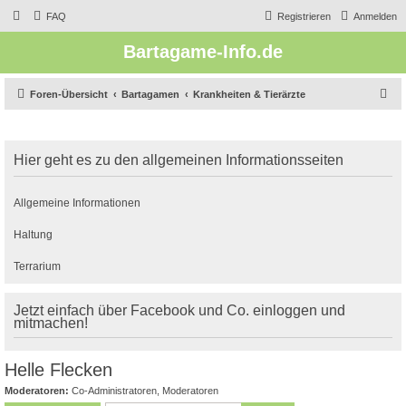
FAQ
Registrieren
Anmelden
Bartagame-Info.de
S
Foren-Übersicht
Bartagamen
Krankheiten & Tierärzte
u
c
Hier geht es zu den allgemeinen Informationsseiten
h
e
Allgemeine Informationen
Haltung
Terrarium
Jetzt einfach über Facebook und Co. einloggen und
mitmachen!
Helle Flecken
Moderatoren:
Co-Administratoren
,
Moderatoren