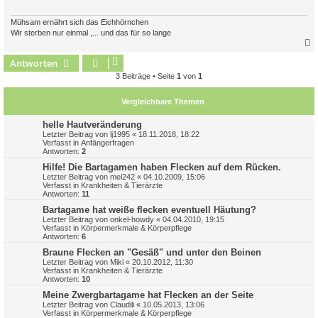
Mühsam ernährt sich das Eichhörnchen
Wir sterben nur einmal ,... und das für so lange
Antworten
c
3 Beiträge • Seite
1
von
1
Vergleichbare Themen
helle Hautveränderung
Letzter Beitrag von
lj1995
«
18.11.2018, 18:22
Verfasst in
Anfängerfragen
Antworten:
2
Hilfe! Die Bartagamen haben Flecken auf dem Rücken.
Letzter Beitrag von
mel242
«
04.10.2009, 15:06
Verfasst in
Krankheiten & Tierärzte
Antworten:
11
Bartagame hat weiße flecken eventuell Häutung?
Letzter Beitrag von
onkel-howdy
«
04.04.2010, 19:15
Verfasst in
Körpermerkmale & Körperpflege
Antworten:
6
Braune Flecken an "Gesäß" und unter den Beinen
Letzter Beitrag von
Miki
«
20.10.2012, 11:30
Verfasst in
Krankheiten & Tierärzte
Antworten:
10
Meine Zwergbartagame hat Flecken an der Seite
Letzter Beitrag von
Claudili
«
10.05.2013, 13:06
Verfasst in
Körpermerkmale & Körperpflege