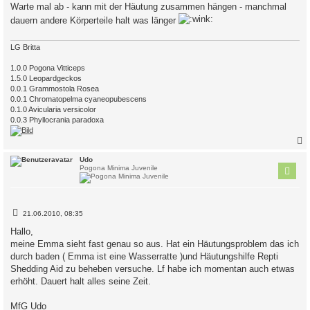
i
Warte mal ab - kann mit der Häutung zusammen hängen - manchmal
t
dauern andere Körperteile halt was länger
r
a
g
LG Britta
1.0.0 Pogona Vitticeps
1.5.0 Leopardgeckos
0.0.1 Grammostola Rosea
0.0.1 Chromatopelma cyaneopubescens
0.1.0 Avicularia versicolor
0.0.3 Phyllocrania paradoxa
c
Udo
Pogona Minima Juvenile
B
21.06.2010, 08:35
e
i
Hallo,
t
meine Emma sieht fast genau so aus. Hat ein Häutungsproblem das ich
r
a
durch baden ( Emma ist eine Wasserratte )und Häutungshilfe Repti
g
Shedding Aid zu beheben versuche. Lf habe ich momentan auch etwas
erhöht. Dauert halt alles seine Zeit.
MfG Udo