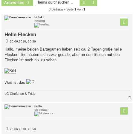
Suche
Erweiterte Suche
Antworten
3 Beiträge • Seite
1
von
1
Holski
Neuling
Helle Flecken
B
20.06.2010, 20:39
e
i
Hallo, meine beiden Bartagamen haben seit ca. 2 Tagen große helle
t
Flecken. Sie häuten sich zwar gerade, aber an den Stellen mit den
r
a
Flecken ist noch nix zu sehen.
g
Was ist das
LG Chefchen & Frida
c
britta
Moderator
B
20.06.2010, 20:50
e