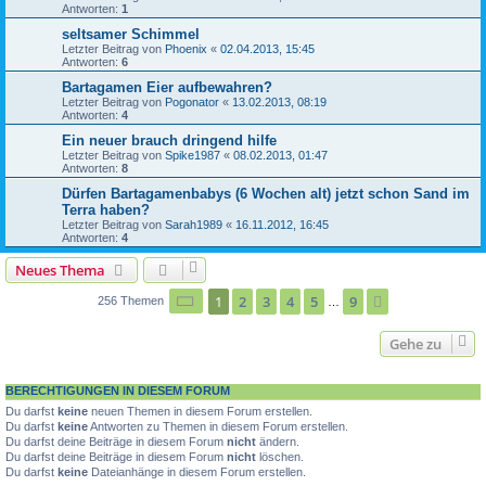
Antworten:
1
seltsamer Schimmel
Letzter Beitrag von
Phoenix
«
02.04.2013, 15:45
Antworten:
6
Bartagamen Eier aufbewahren?
Letzter Beitrag von
Pogonator
«
13.02.2013, 08:19
Antworten:
4
Ein neuer brauch dringend hilfe
Letzter Beitrag von
Spike1987
«
08.02.2013, 01:47
Antworten:
8
Dürfen Bartagamenbabys (6 Wochen alt) jetzt schon Sand im
Terra haben?
Letzter Beitrag von
Sarah1989
«
16.11.2012, 16:45
Antworten:
4
Neues Thema
Seite
1
von
9
1
2
3
4
5
9
Nächste
256 Themen
…
Gehe zu
BERECHTIGUNGEN IN DIESEM FORUM
Du darfst
keine
neuen Themen in diesem Forum erstellen.
Du darfst
keine
Antworten zu Themen in diesem Forum erstellen.
Du darfst deine Beiträge in diesem Forum
nicht
ändern.
Du darfst deine Beiträge in diesem Forum
nicht
löschen.
Du darfst
keine
Dateianhänge in diesem Forum erstellen.