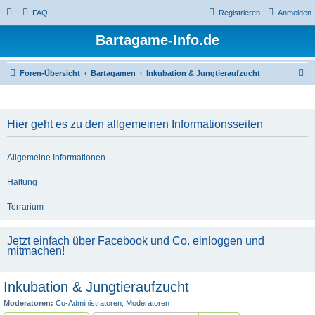
FAQ
Registrieren
Anmelden
Bartagame-Info.de
S
Foren-Übersicht
Bartagamen
Inkubation & Jungtieraufzucht
u
c
Hier geht es zu den allgemeinen Informationsseiten
h
e
Allgemeine Informationen
Haltung
Terrarium
Jetzt einfach über Facebook und Co. einloggen und
mitmachen!
Inkubation & Jungtieraufzucht
Moderatoren:
Co-Administratoren
,
Moderatoren