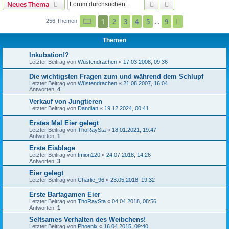
Suche
Erweiterte Suche
Neues Thema
Seite
1
von
9
1
2
3
4
5
9
Nächste
256 Themen
…
Themen
Inkubation!?
Letzter Beitrag von
Wüstendrachen
«
17.03.2008, 09:36
Die wichtigsten Fragen zum und während dem Schlupf
Letzter Beitrag von
Wüstendrachen
«
21.08.2007, 16:04
Antworten:
4
Verkauf von Jungtieren
Letzter Beitrag von
Dandian
«
19.12.2024, 00:41
Erstes Mal Eier gelegt
Letzter Beitrag von
ThoRaySta
«
18.01.2021, 19:47
Antworten:
1
Erste Eiablage
Letzter Beitrag von
tmion120
«
24.07.2018, 14:26
Antworten:
3
Eier gelegt
Letzter Beitrag von
Charlie_96
«
23.05.2018, 19:32
Erste Bartagamen Eier
Letzter Beitrag von
ThoRaySta
«
04.04.2018, 08:56
Antworten:
1
Seltsames Verhalten des Weibchens!
Letzter Beitrag von
Phoenix
«
16.04.2015, 09:40