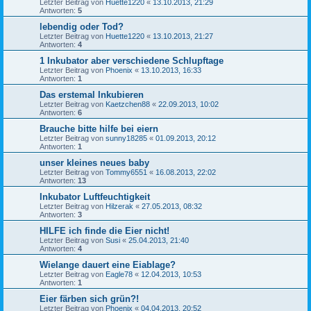
Letzter Beitrag von
Huette1220
«
13.10.2013, 21:29
Antworten:
5
lebendig oder Tod?
Letzter Beitrag von
Huette1220
«
13.10.2013, 21:27
Antworten:
4
1 Inkubator aber verschiedene Schlupftage
Letzter Beitrag von
Phoenix
«
13.10.2013, 16:33
Antworten:
1
Das erstemal Inkubieren
Letzter Beitrag von
Kaetzchen88
«
22.09.2013, 10:02
Antworten:
6
Brauche bitte hilfe bei eiern
Letzter Beitrag von
sunny18285
«
01.09.2013, 20:12
Antworten:
1
unser kleines neues baby
Letzter Beitrag von
Tommy6551
«
16.08.2013, 22:02
Antworten:
13
Inkubator Luftfeuchtigkeit
Letzter Beitrag von
Hilzerak
«
27.05.2013, 08:32
Antworten:
3
HILFE ich finde die Eier nicht!
Letzter Beitrag von
Susi
«
25.04.2013, 21:40
Antworten:
4
Wielange dauert eine Eiablage?
Letzter Beitrag von
Eagle78
«
12.04.2013, 10:53
Antworten:
1
Eier färben sich grün?!
Letzter Beitrag von
Phoenix
«
04.04.2013, 20:52