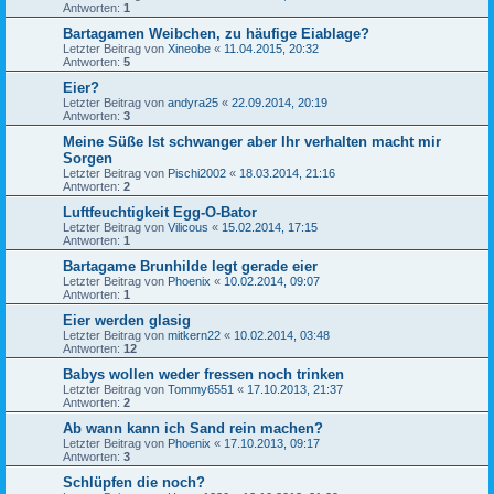
Antworten:
1
Bartagamen Weibchen, zu häufige Eiablage?
Letzter Beitrag von
Xineobe
«
11.04.2015, 20:32
Antworten:
5
Eier?
Letzter Beitrag von
andyra25
«
22.09.2014, 20:19
Antworten:
3
Meine Süße Ist schwanger aber Ihr verhalten macht mir
Sorgen
Letzter Beitrag von
Pischi2002
«
18.03.2014, 21:16
Antworten:
2
Luftfeuchtigkeit Egg-O-Bator
Letzter Beitrag von
Vilicous
«
15.02.2014, 17:15
Antworten:
1
Bartagame Brunhilde legt gerade eier
Letzter Beitrag von
Phoenix
«
10.02.2014, 09:07
Antworten:
1
Eier werden glasig
Letzter Beitrag von
mitkern22
«
10.02.2014, 03:48
Antworten:
12
Babys wollen weder fressen noch trinken
Letzter Beitrag von
Tommy6551
«
17.10.2013, 21:37
Antworten:
2
Ab wann kann ich Sand rein machen?
Letzter Beitrag von
Phoenix
«
17.10.2013, 09:17
Antworten:
3
Schlüpfen die noch?