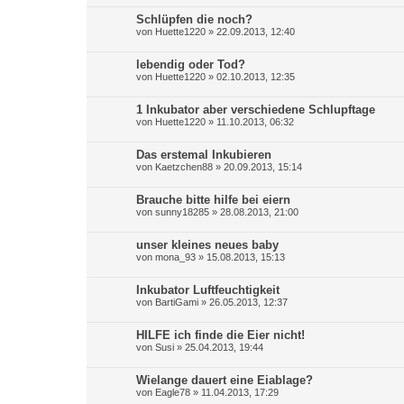
Schlüpfen die noch?
von
Huette1220
»
22.09.2013, 12:40
lebendig oder Tod?
von
Huette1220
»
02.10.2013, 12:35
1 Inkubator aber verschiedene Schlupftage
von
Huette1220
»
11.10.2013, 06:32
Das erstemal Inkubieren
von
Kaetzchen88
»
20.09.2013, 15:14
Brauche bitte hilfe bei eiern
von
sunny18285
»
28.08.2013, 21:00
unser kleines neues baby
von
mona_93
»
15.08.2013, 15:13
Inkubator Luftfeuchtigkeit
von
BartiGami
»
26.05.2013, 12:37
HILFE ich finde die Eier nicht!
von
Susi
»
25.04.2013, 19:44
Wielange dauert eine Eiablage?
von
Eagle78
»
11.04.2013, 17:29