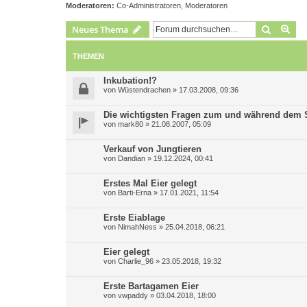
Moderatoren:
Co-Administratoren
,
Moderatoren
Suche
Erw
Neues Thema
THEMEN
Inkubation!?
von
Wüstendrachen
»
17.03.2008, 09:36
Die wichtigsten Fragen zum und während dem 
von
mark80
»
21.08.2007, 05:09
Verkauf von Jungtieren
von
Dandian
»
19.12.2024, 00:41
Erstes Mal Eier gelegt
von
Barti-Erna
»
17.01.2021, 11:54
Erste Eiablage
von
NimahNess
»
25.04.2018, 06:21
Eier gelegt
von
Charlie_96
»
23.05.2018, 19:32
Erste Bartagamen Eier
von
vwpaddy
»
03.04.2018, 18:00