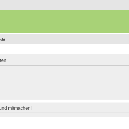
ucht
iten
 und mitmachen!