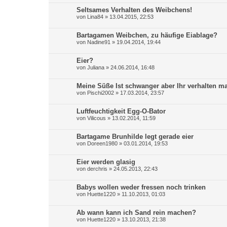
Seltsames Verhalten des Weibchens!
von
Lina84
»
13.04.2015, 22:53
Bartagamen Weibchen, zu häufige Eiablage?
von
Nadine91
»
19.04.2014, 19:44
Eier?
von
Juliana
»
24.06.2014, 16:48
Meine Süße Ist schwanger aber Ihr verhalten m
von
Pischi2002
»
17.03.2014, 23:57
Luftfeuchtigkeit Egg-O-Bator
von
Vilicous
»
13.02.2014, 11:59
Bartagame Brunhilde legt gerade eier
von
Doreen1980
»
03.01.2014, 19:53
Eier werden glasig
von
derchris
»
24.05.2013, 22:43
Babys wollen weder fressen noch trinken
von
Huette1220
»
11.10.2013, 01:03
Ab wann kann ich Sand rein machen?
von
Huette1220
»
13.10.2013, 21:38