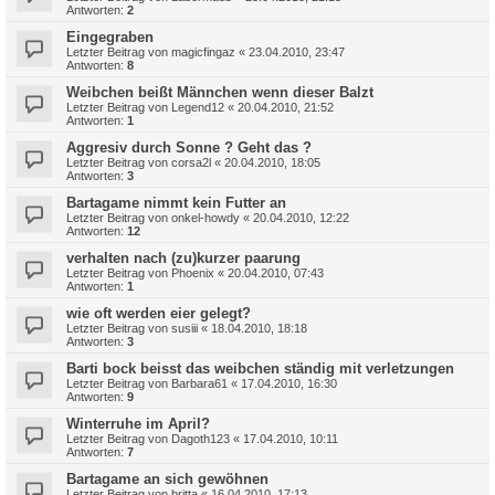
Antworten:
2
Eingegraben
Letzter Beitrag von
magicfingaz
«
23.04.2010, 23:47
Antworten:
8
Weibchen beißt Männchen wenn dieser Balzt
Letzter Beitrag von
Legend12
«
20.04.2010, 21:52
Antworten:
1
Aggresiv durch Sonne ? Geht das ?
Letzter Beitrag von
corsa2l
«
20.04.2010, 18:05
Antworten:
3
Bartagame nimmt kein Futter an
Letzter Beitrag von
onkel-howdy
«
20.04.2010, 12:22
Antworten:
12
verhalten nach (zu)kurzer paarung
Letzter Beitrag von
Phoenix
«
20.04.2010, 07:43
Antworten:
1
wie oft werden eier gelegt?
Letzter Beitrag von
susiii
«
18.04.2010, 18:18
Antworten:
3
Barti bock beisst das weibchen ständig mit verletzungen
Letzter Beitrag von
Barbara61
«
17.04.2010, 16:30
Antworten:
9
Winterruhe im April?
Letzter Beitrag von
Dagoth123
«
17.04.2010, 10:11
Antworten:
7
Bartagame an sich gewöhnen
Letzter Beitrag von
britta
«
16.04.2010, 17:13