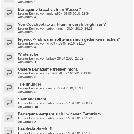
Antworten:
5
Bartagame kratzt sich im Wasser?
Letzter Beitrag von
andyra25
«
02.05.2010, 22:34
Antworten:
4
Von Couchpotato zu Flummi durch bright sun?
Letzter Beitrag von
Labormaus
«
30.04.2010, 14:19
Antworten:
3
legenot -> ab wann sollte man sich gedanken machen?
Letzter Beitrag von
Phil09
«
29.04.2010, 21:10
Antworten:
4
Winterruhe
Letzter Beitrag von
britta
«
28.04.2010, 22:02
Antworten:
1
Unsere Bartagame fressen nicht.
Letzter Beitrag von
nicole6879
«
27.04.2010, 13:01
Antworten:
8
"Heißhunger"
Letzter Beitrag von
daufi
«
27.04.2010, 11:38
Antworten:
8
Sehr ängstlich!
Letzter Beitrag von
Labormaus
«
27.04.2010, 06:14
Antworten:
10
Bartagame vergräbt sich im neuen Terrarium
Letzter Beitrag von
Labormaus
«
25.04.2010, 21:21
Antworten:
8
Lee dreht durch :D
Letzter Beitrag von
Labormaus
«
25.04.2010, 21:15