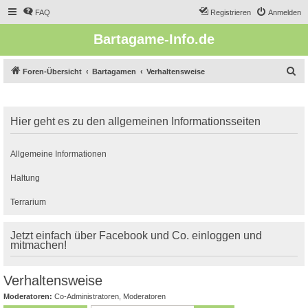
FAQ
Registrieren
Anmelden
Bartagame-Info.de
S
Foren-Übersicht
Bartagamen
Verhaltensweise
u
c
Hier geht es zu den allgemeinen Informationsseiten
h
e
Allgemeine Informationen
Haltung
Terrarium
Jetzt einfach über Facebook und Co. einloggen und
mitmachen!
Verhaltensweise
Moderatoren:
Co-Administratoren
,
Moderatoren