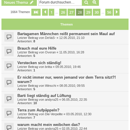
Suche
Erweiterte Suche
Neues Thema
1
26
27
28
29
30
56
Seite
28
Vorherige
von
56
Näch
1664 Themen
…
…
Themen
Bartagamen Männchen reißt permament sein Maul auf
Letzter Beitrag von
DeVaS-
«
12.05.2010, 21:10
Antworten:
8
Brauch mal eure Hilfe
Letzter Beitrag von
Overan
«
11.05.2010, 16:28
Antworten:
5
Verstecken sich ständig!
Letzter Beitrag von
britta
«
09.05.2010, 19:46
Antworten:
1
Er nickt immer nur, wenn jemand vor dem Terra sitzt?!
warum?
Letzter Beitrag von
Winschi
«
08.05.2010, 09:55
Antworten:
5
Barti liegt ständig auf Lüftung
Letzter Beitrag von
andyra25
«
06.05.2010, 22:35
Antworten:
10
Terra zum Aufpäppeln?
Letzter Beitrag von
Die-Verpeilte
«
03.05.2010, 12:30
Antworten:
7
warum macht mein weibchen das?
Letzter Beitrag von
andyra25
«
02.05.2010, 22:44