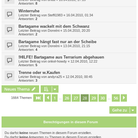
Antworten:
8
Winterruhe
Letzter Beitrag von
Steffi1983
«
16.04.2010, 01:34
Antworten:
2
Bartagame wackelt mit dem Schwanz
Letzter Beitrag von
Doreéni
«
15.04.2010, 20:20
Antworten:
2
Bartagame hängt fast nur an der Scheibe
Letzter Beitrag von
Doreéni
«
13.04.2010, 21:15
Antworten:
4
!HILFE! Bartagame aus Terrarium abgehauen
Letzter Beitrag von
onkel-howdy
«
12.04.2010, 12:22
Antworten:
5
Trenne oder w.Kaufen
Letzter Beitrag von
andyra25
«
12.04.2010, 00:45
Antworten:
3
Neues Thema
1
26
27
28
29
30
56
Seite
28
Vorherige
von
56
Näch
1664 Themen
…
…
Gehe zu
Berechtigungen in diesem Forum
Du darfst
keine
neuen Themen in diesem Forum erstellen.
Du darfst
keine
Antworten zu Themen in diesem Forum erstellen.