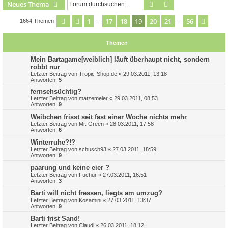
Suche
Erweiterte Suche
Neues Thema
1
17
18
19
20
21
56
Seite
19
Vorherige
von
56
Nächs
1664 Themen
…
…
Themen
Mein Bartagame[weiblich] läuft überhaupt nicht, sondern
robbt nur
Letzter Beitrag von
Tropic-Shop.de
«
29.03.2011, 13:18
Antworten:
5
fernsehsüchtig?
Letzter Beitrag von
matzemeier
«
29.03.2011, 08:53
Antworten:
9
Weibchen frisst seit fast einer Woche nichts mehr
Letzter Beitrag von
Mr. Green
«
28.03.2011, 17:58
Antworten:
6
Winterruhe?!?
Letzter Beitrag von
schusch93
«
27.03.2011, 18:59
Antworten:
9
paarung und keine eier ?
Letzter Beitrag von
Fuchur
«
27.03.2011, 16:51
Antworten:
3
Barti will nicht fressen, liegts am umzug?
Letzter Beitrag von
Kosamini
«
27.03.2011, 13:37
Antworten:
9
Barti frist Sand!
Letzter Beitrag von
Claudi
«
26.03.2011, 18:12