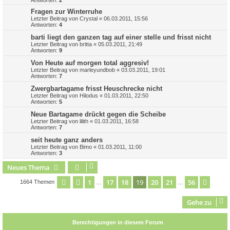
Fragen zur Winterruhe
Letzter Beitrag von
Crystal
«
06.03.2011, 15:56
Antworten:
4
barti liegt den ganzen tag auf einer stelle und frisst nicht
Letzter Beitrag von
britta
«
05.03.2011, 21:49
Antworten:
9
Von Heute auf morgen total aggresiv!
Letzter Beitrag von
marleyundbob
«
03.03.2011, 19:01
Antworten:
7
Zwergbartagame frisst Heuschrecke nicht
Letzter Beitrag von
Hilodus
«
01.03.2011, 22:50
Antworten:
5
Neue Bartagame drückt gegen die Scheibe
Letzter Beitrag von
lilith
«
01.03.2011, 16:58
Antworten:
7
seit heute ganz anders
Letzter Beitrag von
Bimo
«
01.03.2011, 11:00
Antworten:
3
Neues Thema
1
17
18
19
20
21
56
Seite
19
Vorherige
von
56
Nächs
1664 Themen
…
…
Gehe zu
Berechtigungen in diesem Forum