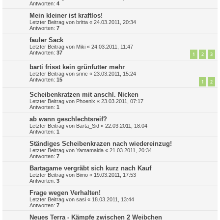
Antworten:
4
Mein kleiner ist kraftlos!
Letzter Beitrag von
britta
«
24.03.2011, 20:34
Antworten:
7
fauler Sack
Letzter Beitrag von
Miki
«
24.03.2011, 11:47
Antworten:
37
1
2
3
barti frisst kein grünfutter mehr
Letzter Beitrag von
snnc
«
23.03.2011, 15:24
Antworten:
15
1
2
Scheibenkratzen mit anschl. Nicken
Letzter Beitrag von
Phoenix
«
23.03.2011, 07:17
Antworten:
1
ab wann geschlechtsreif?
Letzter Beitrag von
Barta_Sid
«
22.03.2011, 18:04
Antworten:
1
Ständiges Scheibenkrazen nach wiedereinzug!
Letzter Beitrag von
Yamamaida
«
21.03.2011, 20:34
Antworten:
7
Bartagame vergräbt sich kurz nach Kauf
Letzter Beitrag von
Bimo
«
19.03.2011, 17:53
Antworten:
3
Frage wegen Verhalten!
Letzter Beitrag von
sasi
«
18.03.2011, 13:44
Antworten:
7
Neues Terra - Kämpfe zwischen 2 Weibchen