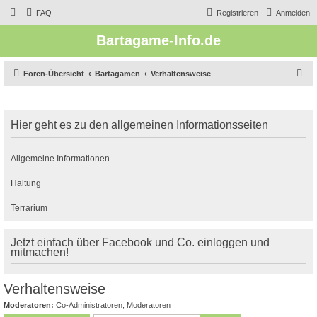
FAQ
Registrieren
Anmelden
Bartagame-Info.de
S
Foren-Übersicht
Bartagamen
Verhaltensweise
u
c
Hier geht es zu den allgemeinen Informationsseiten
h
e
Allgemeine Informationen
Haltung
Terrarium
Jetzt einfach über Facebook und Co. einloggen und
mitmachen!
Verhaltensweise
Moderatoren:
Co-Administratoren
,
Moderatoren