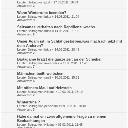
Letzter Beitrag von
jubill
«
17.03.2011, 16:09
Antworten:
2
Wann Winterruhe beenden?
Letzter Beitrag von
britta
«
14.03.2011, 21:04
Antworten:
9
Seltsames verhalten nach Reptilienzuwachs
Letzter Beitrag von
britta
«
14.03.2011, 21:02
Antworten:
2
Unser Agam ist im Schlaf gestorben,was mach ich jetzt mit
dem Anderen?
Letzter Beitrag von
britta
«
14.03.2011, 20:49
Antworten:
2
Bartagame kratzt die ganze zeit an der Scheibe!
Letzter Beitrag von
awesome2
«
11.03.2011, 17:20
Antworten:
7
Männchen beißt weibchen
Letzter Beitrag von
susiii
«
10.03.2011, 15:31
Antworten:
5
Mit offenem Maul auf Heizstein
Letzter Beitrag von
Hilodus
«
10.03.2011, 13:10
Antworten:
7
Winterruhe ?
Letzter Beitrag von
pepe2010
«
09.03.2011, 18:10
Antworten:
3
Habe da mal ein zwei allgemeine Frage zu meinen
Beobachtungen
Letzter Beitrag von
Hilodus
«
07.03.2011, 21:45
Antworten:
2