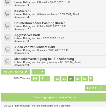
Letzter Beitrag von
Killinum7
«
20.05.2007, 11:12
Antworten:
5
Kastrieren?
Letzter Beitrag von
Wüstendrachen
«
18.05.2007, 20:41
Antworten:
4
Ununterbrochener Paarungstrieb?
Letzter Beitrag von
KIRA
«
18.05.2007, 19:21
Antworten:
7
Aggressiver Barti
Letzter Beitrag von
As
«
07.05.2007, 16:42
Antworten:
6
Video von winkendem Barti
Letzter Beitrag von
Benvis
«
03.05.2007, 12:41
Antworten:
5
Menschenverteitigung bei Einzelhaltung
Letzter Beitrag von
humphreysammy
«
03.05.2007, 07:45
Antworten:
9
Neues Thema
1
52
53
54
55
56
Seite
54
Vorherige
von
56
Nächste
1664 Themen
…
Gehe zu
Berechtigungen in diesem Forum
Du darfst
keine
neuen Themen in diesem Forum erstellen.