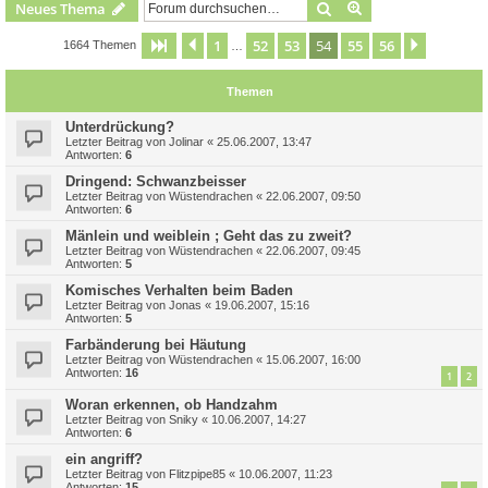
Suche
Erweiterte Suche
Neues Thema
1
52
53
54
55
56
Seite
54
Vorherige
von
56
Nächste
1664 Themen
…
Themen
Unterdrückung?
Letzter Beitrag von
Jolinar
«
25.06.2007, 13:47
Antworten:
6
Dringend: Schwanzbeisser
Letzter Beitrag von
Wüstendrachen
«
22.06.2007, 09:50
Antworten:
6
Mänlein und weiblein ; Geht das zu zweit?
Letzter Beitrag von
Wüstendrachen
«
22.06.2007, 09:45
Antworten:
5
Komisches Verhalten beim Baden
Letzter Beitrag von
Jonas
«
19.06.2007, 15:16
Antworten:
5
Farbänderung bei Häutung
Letzter Beitrag von
Wüstendrachen
«
15.06.2007, 16:00
Antworten:
16
1
2
Woran erkennen, ob Handzahm
Letzter Beitrag von
Sniky
«
10.06.2007, 14:27
Antworten:
6
ein angriff?
Letzter Beitrag von
Flitzpipe85
«
10.06.2007, 11:23
Antworten:
15