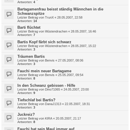
Antworten:
4
Bartagamenfrau beisst ständig Männchen in die
Schwanzspitze
Letzter Beitrag von
TrunX
«
28.05.2007, 22:58
Antworten:
14
Barti flüchtet
Letzter Beitrag von
Wüstendrachen
«
28.05.2007, 16:46
Antworten:
7
Bartis Kopf färbt sich schwarz
Letzter Beitrag von
Wüstendrachen
«
28.05.2007, 15:22
Antworten:
3
Träumen Bartis
Letzter Beitrag von
Benvis
«
27.05.2007, 08:06
Antworten:
3
Fauchi mein neuer Bartagame
Letzter Beitrag von
Benvis
«
25.05.2007, 09:54
Antworten:
8
In den Schwanz gebissen - Hilfe
Letzter Beitrag von
Dino71065
«
24.05.2007, 23:00
Antworten:
9
Tiefschlaf bei Bartis?
Letzter Beitrag von
DanaJ1313
«
22.05.2007, 18:31
Antworten:
3
Juckreiz?
Letzter Beitrag von
KIRA
«
20.05.2007, 21:17
Antworten:
8
Fauchi hat sein Maul immer auf