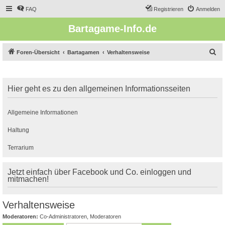
FAQ
Registrieren
Anmelden
Bartagame-Info.de
S
Foren-Übersicht
Bartagamen
Verhaltensweise
u
c
Hier geht es zu den allgemeinen Informationsseiten
h
e
Allgemeine Informationen
Haltung
Terrarium
Jetzt einfach über Facebook und Co. einloggen und
mitmachen!
Verhaltensweise
Moderatoren:
Co-Administratoren
,
Moderatoren