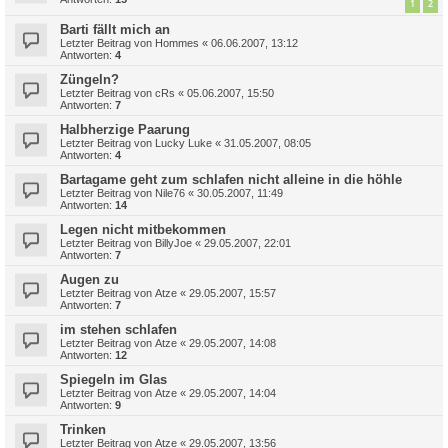
1
2
Barti fällt mich an
Letzter Beitrag von
Hommes
«
06.06.2007, 13:12
Antworten:
4
Züngeln?
Letzter Beitrag von
cRs
«
05.06.2007, 15:50
Antworten:
7
Halbherzige Paarung
Letzter Beitrag von
Lucky Luke
«
31.05.2007, 08:05
Antworten:
4
Bartagame geht zum schlafen nicht alleine in die höhle
Letzter Beitrag von
Nile76
«
30.05.2007, 11:49
Antworten:
14
Legen nicht mitbekommen
Letzter Beitrag von
BillyJoe
«
29.05.2007, 22:01
Antworten:
7
Augen zu
Letzter Beitrag von
Atze
«
29.05.2007, 15:57
Antworten:
7
im stehen schlafen
Letzter Beitrag von
Atze
«
29.05.2007, 14:08
Antworten:
12
Spiegeln im Glas
Letzter Beitrag von
Atze
«
29.05.2007, 14:04
Antworten:
9
Trinken
Letzter Beitrag von
Atze
«
29.05.2007, 13:56