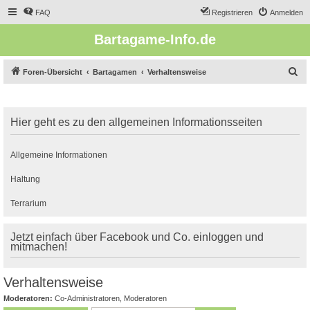
FAQ
Registrieren
Anmelden
Bartagame-Info.de
S
Foren-Übersicht
Bartagamen
Verhaltensweise
u
c
Hier geht es zu den allgemeinen Informationsseiten
h
e
Allgemeine Informationen
Haltung
Terrarium
Jetzt einfach über Facebook und Co. einloggen und
mitmachen!
Verhaltensweise
Moderatoren:
Co-Administratoren
,
Moderatoren