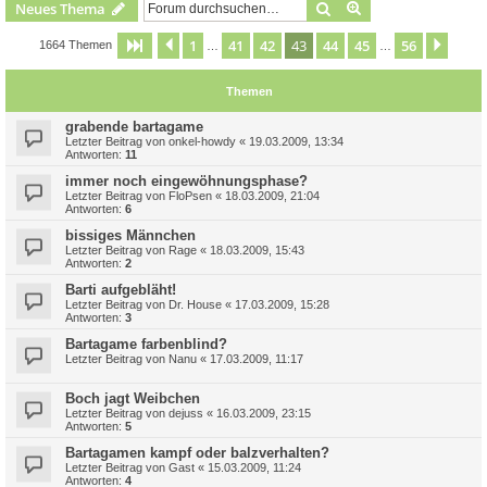
Suche
Erweiterte Suche
Neues Thema
1
41
42
43
44
45
56
Seite
43
Vorherige
von
56
Näch
1664 Themen
…
…
Themen
grabende bartagame
Letzter Beitrag von
onkel-howdy
«
19.03.2009, 13:34
Antworten:
11
immer noch eingewöhnungsphase?
Letzter Beitrag von
FloPsen
«
18.03.2009, 21:04
Antworten:
6
bissiges Männchen
Letzter Beitrag von
Rage
«
18.03.2009, 15:43
Antworten:
2
Barti aufgebläht!
Letzter Beitrag von
Dr. House
«
17.03.2009, 15:28
Antworten:
3
Bartagame farbenblind?
Letzter Beitrag von
Nanu
«
17.03.2009, 11:17
Boch jagt Weibchen
Letzter Beitrag von
dejuss
«
16.03.2009, 23:15
Antworten:
5
Bartagamen kampf oder balzverhalten?
Letzter Beitrag von
Gast
«
15.03.2009, 11:24
Antworten:
4