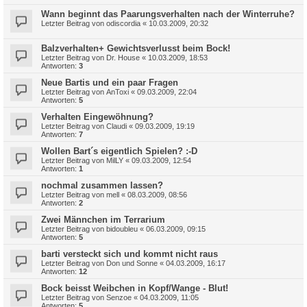
Wann beginnt das Paarungsverhalten nach der Winterruhe?
Letzter Beitrag von
odiscordia
«
10.03.2009, 20:32
Balzverhalten+ Gewichtsverlusst beim Bock!
Letzter Beitrag von
Dr. House
«
10.03.2009, 18:53
Antworten:
3
Neue Bartis und ein paar Fragen
Letzter Beitrag von
AnToxi
«
09.03.2009, 22:04
Antworten:
5
Verhalten Eingewöhnung?
Letzter Beitrag von
Claudi
«
09.03.2009, 19:19
Antworten:
7
Wollen Bart´s eigentlich Spielen? :-D
Letzter Beitrag von
MilLY
«
09.03.2009, 12:54
Antworten:
1
nochmal zusammen lassen?
Letzter Beitrag von
mell
«
08.03.2009, 08:56
Antworten:
2
Zwei Männchen im Terrarium
Letzter Beitrag von
bidoubleu
«
06.03.2009, 09:15
Antworten:
5
barti versteckt sich und kommt nicht raus
Letzter Beitrag von
Don und Sonne
«
04.03.2009, 16:17
Antworten:
12
Bock beisst Weibchen in Kopf/Wange - Blut!
Letzter Beitrag von
Senzoe
«
04.03.2009, 11:05
Antworten:
5