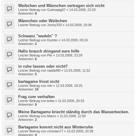
Weibchen und Männchen vertragen sich nicht
Letzter Beitrag von
Guineapig07
«
14.03.2009, 22:20
Antworten:
8
Männchen oder Weibchen
Letzter Beitrag von
Jenny333
«
14.03.2009, 20:06
Schwanz "wedeln" ?
Letzter Beitrag von
Dumbo
«
14.03.2009, 09:24
Antworten:
2
Hallo brauch dringend eure hilfe
Letzter Beitrag von
Pils
«
13.03.2009, 23:29
Antworten:
6
in ruhe lassen oder nicht?
Letzter Beitrag von
naddel90
«
13.03.2009, 11:52
Antworten:
5
bartagame frisst nicht
Letzter Beitrag von
min
«
12.03.2009, 18:25
Antworten:
10
Frag zum verhalten
Letzter Beitrag von
britta
«
11.03.2009, 20:33
Antworten:
6
Meine Bartagame kriecht ständig durch das Wasserbecken.
Letzter Beitrag von
Matze
«
11.03.2009, 11:58
Antworten:
2
Bartagame kommt nicht aus Winterruhe
Letzter Beitrag von
christian77
«
10.03.2009, 20:39
Antworten:
4