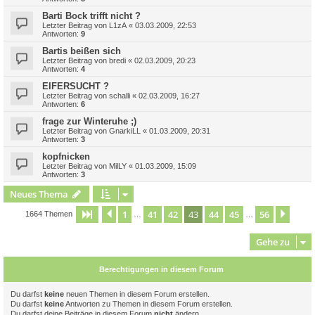
Barti Bock trifft nicht ?
Letzter Beitrag von
L1zA
«
03.03.2009, 22:53
Antworten:
9
Bartis beißen sich
Letzter Beitrag von
bredi
«
02.03.2009, 20:23
Antworten:
4
EIFERSUCHT ?
Letzter Beitrag von
schalli
«
02.03.2009, 16:27
Antworten:
6
frage zur Winteruhe ;)
Letzter Beitrag von
GnarkiLL
«
01.03.2009, 20:31
Antworten:
3
kopfnicken
Letzter Beitrag von
MilLY
«
01.03.2009, 15:09
Antworten:
3
Neues Thema
1
41
42
43
44
45
56
Seite
43
Vorherige
von
56
Näch
1664 Themen
…
…
Gehe zu
Berechtigungen in diesem Forum
Du darfst
keine
neuen Themen in diesem Forum erstellen.
Du darfst
keine
Antworten zu Themen in diesem Forum erstellen.
Du darfst deine Beiträge in diesem Forum
nicht
ändern.