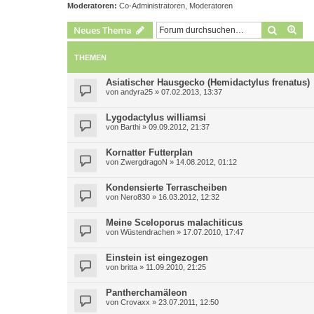
Moderatoren:
Co-Administratoren
,
Moderatoren
Suche
Erw
Neues Thema
THEMEN
Asiatischer Hausgecko (Hemidactylus frenatus)
von
andyra25
»
07.02.2013, 13:37
Lygodactylus williamsi
von
Barthi
»
09.09.2012, 21:37
Kornatter Futterplan
von
ZwergdragoN
»
14.08.2012, 01:12
Kondensierte Terrascheiben
von
Nero830
»
16.03.2012, 12:32
Meine Sceloporus malachiticus
von
Wüstendrachen
»
17.07.2010, 17:47
Einstein ist eingezogen
von
britta
»
11.09.2010, 21:25
Pantherchamäleon
von
Crovaxx
»
23.07.2011, 12:50