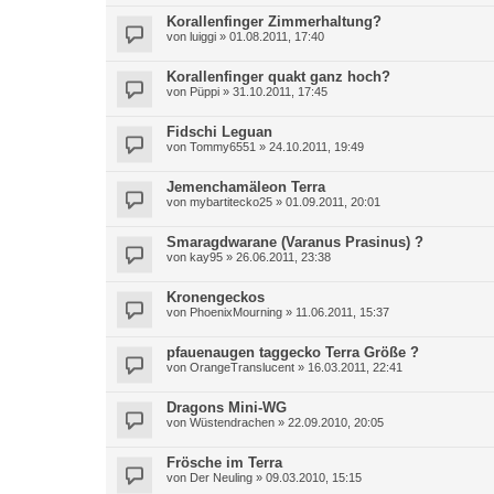
Korallenfinger Zimmerhaltung?
von
luiggi
»
01.08.2011, 17:40
Korallenfinger quakt ganz hoch?
von
Püppi
»
31.10.2011, 17:45
Fidschi Leguan
von
Tommy6551
»
24.10.2011, 19:49
Jemenchamäleon Terra
von
mybartitecko25
»
01.09.2011, 20:01
Smaragdwarane (Varanus Prasinus) ?
von
kay95
»
26.06.2011, 23:38
Kronengeckos
von
PhoenixMourning
»
11.06.2011, 15:37
pfauenaugen taggecko Terra Größe ?
von
OrangeTranslucent
»
16.03.2011, 22:41
Dragons Mini-WG
von
Wüstendrachen
»
22.09.2010, 20:05
Frösche im Terra
von
Der Neuling
»
09.03.2010, 15:15