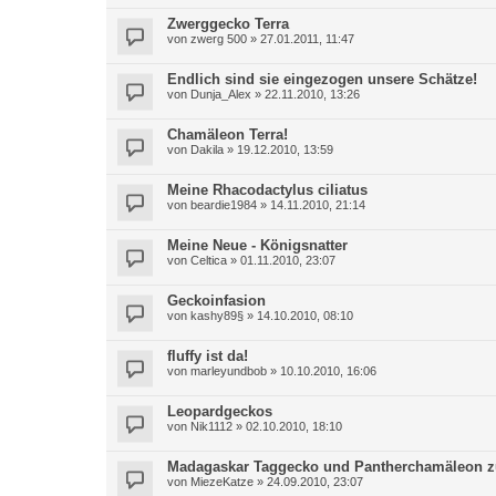
Zwerggecko Terra
von
zwerg 500
»
27.01.2011, 11:47
Endlich sind sie eingezogen unsere Schätze!
von
Dunja_Alex
»
22.11.2010, 13:26
Chamäleon Terra!
von
Dakila
»
19.12.2010, 13:59
Meine Rhacodactylus ciliatus
von
beardie1984
»
14.11.2010, 21:14
Meine Neue - Königsnatter
von
Celtica
»
01.11.2010, 23:07
Geckoinfasion
von
kashy89§
»
14.10.2010, 08:10
fluffy ist da!
von
marleyundbob
»
10.10.2010, 16:06
Leopardgeckos
von
Nik1112
»
02.10.2010, 18:10
Madagaskar Taggecko und Pantherchamäleon 
von
MiezeKatze
»
24.09.2010, 23:07