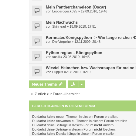
Mein Pantherchameleon (Oscar)
von
Leopardgecko95
»
19.09.2010, 19:46
Mein Nachwuchs
von
Skinhead
»
15.09.2010, 17:51
Kornnater/Königspython -> Wie lange reichen 4
von
Die-Verpeilte
»
12.11.2009, 20:48
Python regius - Königspython
von
susiii
»
23.08.2010, 16:45
Wieviel Heimchen bzw.Wachsraupen für meine k
von
Püppi
»
02.08.2010, 16:19
Neues Thema
Zurück zur Foren-Übersicht
BERECHTIGUNGEN IN DIESEM FORUM
Du darfst
keine
neuen Themen in diesem Forum erstellen.
Du darfst
keine
Antworten zu Themen in diesem Forum erstellen.
Du darfst deine Beiträge in diesem Forum
nicht
ändern.
Du darfst deine Beiträge in diesem Forum
nicht
löschen.
Du darfst
keine
Dateianhänge in diesem Forum erstellen.