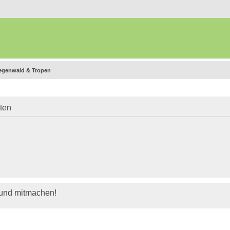
egenwald & Tropen
iten
 und mitmachen!