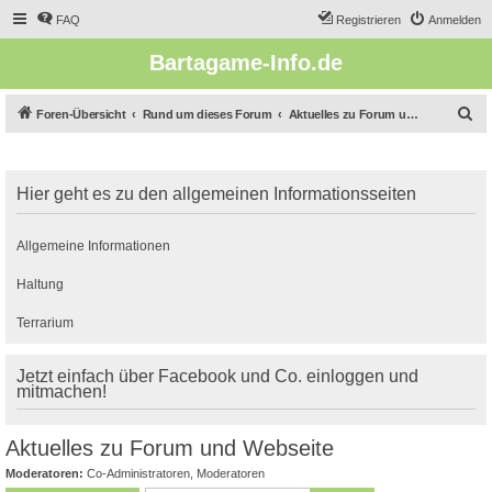
FAQ
Registrieren
Anmelden
Bartagame-Info.de
S
Foren-Übersicht
Rund um dieses Forum
Aktuelles zu Forum und Webseite
u
c
Hier geht es zu den allgemeinen Informationsseiten
h
e
Allgemeine Informationen
Haltung
Terrarium
Jetzt einfach über Facebook und Co. einloggen und
mitmachen!
Aktuelles zu Forum und Webseite
Moderatoren:
Co-Administratoren
,
Moderatoren