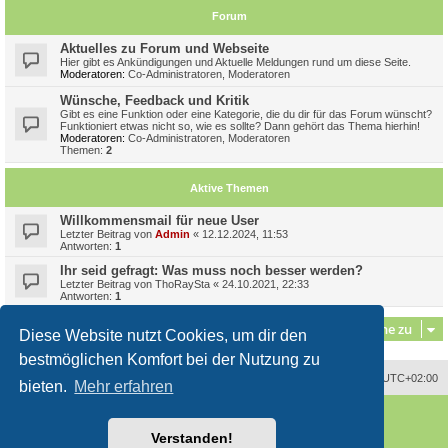
Forum
Aktuelles zu Forum und Webseite
Hier gibt es Ankündigungen und Aktuelle Meldungen rund um diese Seite.
Moderatoren:
Co-Administratoren
,
Moderatoren
Wünsche, Feedback und Kritik
Gibt es eine Funktion oder eine Kategorie, die du dir für das Forum wünscht?
Funktioniert etwas nicht so, wie es sollte? Dann gehört das Thema hierhin!
Moderatoren:
Co-Administratoren
,
Moderatoren
Themen:
2
Aktive Themen
Willkommensmail für neue User
Letzter Beitrag von
Admin
«
12.12.2024, 11:53
Antworten:
1
Ihr seid gefragt: Was muss noch besser werden?
Letzter Beitrag von
ThoRaySta
«
24.10.2021, 22:33
Antworten:
1
Gehe zu
Diese Website nutzt Cookies, um dir den
bestmöglichen Komfort bei der Nutzung zu
Alle Zeiten sind
UTC+02:00
bieten.
Mehr erfahren
Powered by
phpBB
® Forum Software © phpBB Limited
Deutsche Übersetzung durch
phpBB.de
Verstanden!
Style
proflat
von ©
Mazeltof
2017