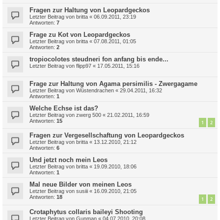
Fragen zur Haltung von Leopardgeckos
Letzter Beitrag von
britta
«
06.09.2011, 23:19
Antworten:
7
Frage zu Kot von Leopardgeckos
Letzter Beitrag von
britta
«
07.08.2011, 01:05
Antworten:
2
tropiocolotes steudneri fon anfang bis ende...
Letzter Beitrag von
flipp97
«
17.05.2011, 15:16
Frage zur Haltung von Agama persimilis - Zwergagame
Letzter Beitrag von
Wüstendrachen
«
29.04.2011, 16:32
Antworten:
1
Welche Echse ist das?
Letzter Beitrag von
zwerg 500
«
21.02.2011, 16:59
Antworten:
15
1
2
Fragen zur Vergesellschaftung von Leopardgeckos
Letzter Beitrag von
britta
«
13.12.2010, 21:12
Antworten:
6
Und jetzt noch mein Leos
Letzter Beitrag von
britta
«
19.09.2010, 18:06
Antworten:
1
Mal neue Bilder von meinen Leos
Letzter Beitrag von
susiii
«
16.09.2010, 21:05
Antworten:
18
1
2
Crotaphytus collaris baileyi Shooting
Letzter Beitrag von
Gunman
«
04.07.2010, 20:08