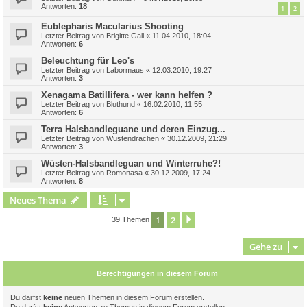
Antworten:
18
1
2
Eublepharis Macularius Shooting
Letzter Beitrag von
Brigitte Gall
«
11.04.2010, 18:04
Antworten:
6
Beleuchtung für Leo's
Letzter Beitrag von
Labormaus
«
12.03.2010, 19:27
Antworten:
3
Xenagama Batillifera - wer kann helfen ?
Letzter Beitrag von
Bluthund
«
16.02.2010, 11:55
Antworten:
6
Terra Halsbandleguane und deren Einzug...
Letzter Beitrag von
Wüstendrachen
«
30.12.2009, 21:29
Antworten:
3
Wüsten-Halsbandleguan und Winterruhe?!
Letzter Beitrag von
Romonasa
«
30.12.2009, 17:24
Antworten:
8
Neues Thema
1
2
Nächste
39 Themen
Gehe zu
Berechtigungen in diesem Forum
Du darfst
keine
neuen Themen in diesem Forum erstellen.