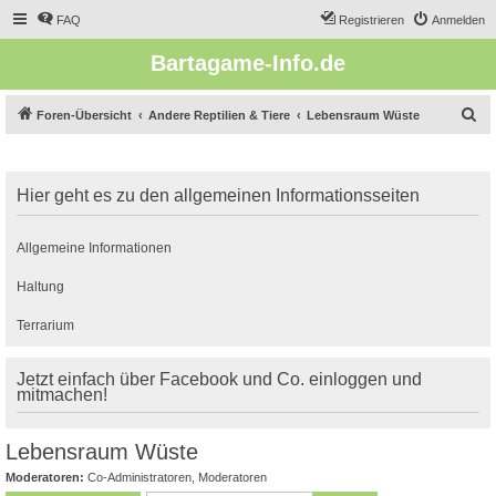
FAQ
Registrieren
Anmelden
Bartagame-Info.de
S
Foren-Übersicht
Andere Reptilien & Tiere
Lebensraum Wüste
u
c
Hier geht es zu den allgemeinen Informationsseiten
h
e
Allgemeine Informationen
Haltung
Terrarium
Jetzt einfach über Facebook und Co. einloggen und
mitmachen!
Lebensraum Wüste
Moderatoren:
Co-Administratoren
,
Moderatoren