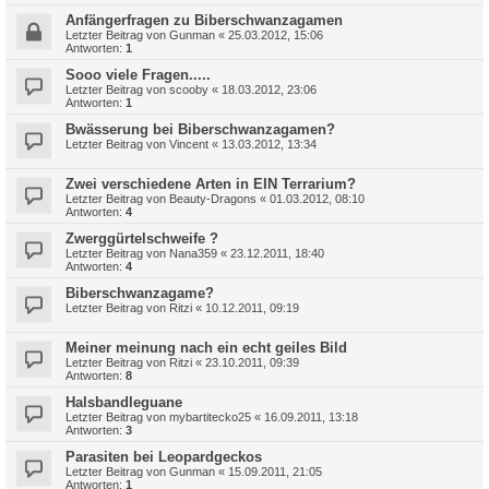
Anfängerfragen zu Biberschwanzagamen
Letzter Beitrag von
Gunman
«
25.03.2012, 15:06
Antworten:
1
Sooo viele Fragen.....
Letzter Beitrag von
scooby
«
18.03.2012, 23:06
Antworten:
1
Bwässerung bei Biberschwanzagamen?
Letzter Beitrag von
Vincent
«
13.03.2012, 13:34
Zwei verschiedene Arten in EIN Terrarium?
Letzter Beitrag von
Beauty-Dragons
«
01.03.2012, 08:10
Antworten:
4
Zwerggürtelschweife ?
Letzter Beitrag von
Nana359
«
23.12.2011, 18:40
Antworten:
4
Biberschwanzagame?
Letzter Beitrag von
Ritzi
«
10.12.2011, 09:19
Meiner meinung nach ein echt geiles Bild
Letzter Beitrag von
Ritzi
«
23.10.2011, 09:39
Antworten:
8
Halsbandleguane
Letzter Beitrag von
mybartitecko25
«
16.09.2011, 13:18
Antworten:
3
Parasiten bei Leopardgeckos
Letzter Beitrag von
Gunman
«
15.09.2011, 21:05
Antworten:
1