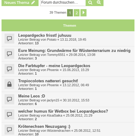
Suche
Erweiterte Suche
Neues Thema
1
2
Nächste
39 Themen
Themen
Leopardgecko frisst! juhuuu
Letzter Beitrag von
Potato
«
13.11.2018, 19:45
Antworten:
13
Eure Meinung: Grundwärme für Wüstenterrarium zu niedrig
Letzter Beitrag von
Tommy6551
«
29.08.2014, 13:08
Antworten:
3
Die Farbtupfer - meine Leopardgeckos
Letzter Beitrag von
Phoenix
«
15.06.2013, 15:29
Antworten:
1
Tropiocolotes nattereri gesucht!
Letzter Beitrag von
Phoenix
«
13.12.2012, 06:49
Antworten:
1
Meine Leos :D
Letzter Beitrag von
jaclyn15
«
30.10.2012, 15:53
Antworten:
6
welcher humus für Wetbox bei Leopardgeckos?
Letzter Beitrag von
KisaiSaika
«
25.08.2012, 21:29
Antworten:
2
Krötenechsen Neuzugang :)
Letzter Beitrag von
Wüstendrachen
«
25.08.2012, 12:51
Antworten:
10