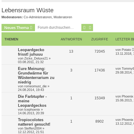
Lebensraum Wüste
Moderatoren:
Co-Administratoren
,
Moderatoren
Suche
Erweiterte Suche
Neues Thema
THEMEN
ANTWORTEN
ZUGRIFFE
LETZTER B
L
Leopardgecko
von
Potato
A
Z
13
72045
e
13.11.2018, 
frisst! juhuuu
t
von
Zicke_Deluxe21
»
n
u
z
03.08.2011, 21:32
t
t
g
e
L
Eure Meinung:
von
Tommy6
A
Z
3
17436
r
e
29.08.2014, 
Grundwärme für
w
r
B
t
Wüstenterrarium zu
n
u
e
z
i
niedrig
o
i
t
t
t
g
e
von
romeomust_die
»
r
r
24.08.2014, 19:43
r
f
a
w
r
B
g
L
Die Farbtupfer -
von
Phoenix
e
A
t
f
Z
1
15349
e
i
15.06.2013, 
meine
o
i
t
t
Leopardgeckos
n
e
e
u
z
r
r
f
von
Icephoenix
»
t
a
14.06.2013, 20:39
t
n
g
e
g
t
f
r
L
Tropiocolotes
von
Phoenix
w
A
Z
r
B
1
8902
e
13.12.2012, 
nattereri gesucht!
e
e
e
t
i
von
Steffen2004
»
o
n
u
i
z
t
12.12.2012, 21:51
n
t