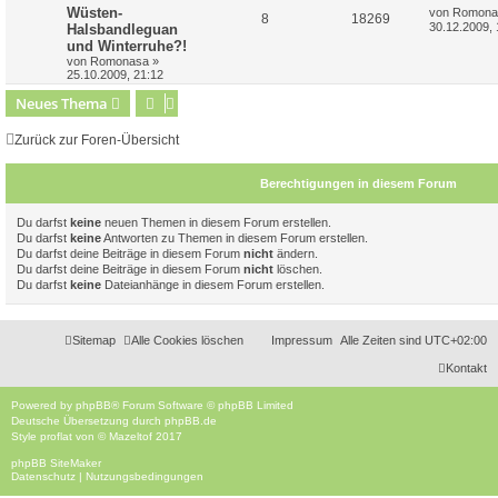
r
n
g
L
Wüsten-
von
Romona
t
w
A
f
r
Z
B
8
18269
e
30.12.2009, 
Halsbandleguan
e
t
i
und Winterruhe?!
e
o
n
e
i
u
z
t
von
Romonasa
»
t
r
25.10.2009, 21:12
n
r
t
f
g
e
a
r
g
Neues Thema
t
w
f
r
B
e
i
e
o
e
i
Zurück zur Foren-Übersicht
t
r
n
r
f
a
Berechtigungen in diesem Forum
g
t
f
e
e
Du darfst
keine
neuen Themen in diesem Forum erstellen.
Du darfst
keine
Antworten zu Themen in diesem Forum erstellen.
n
Du darfst deine Beiträge in diesem Forum
nicht
ändern.
Du darfst deine Beiträge in diesem Forum
nicht
löschen.
Du darfst
keine
Dateianhänge in diesem Forum erstellen.
Sitemap
Alle Cookies löschen
Impressum
Alle Zeiten sind
UTC+02:00
Kontakt
Powered by
phpBB
® Forum Software © phpBB Limited
Deutsche Übersetzung durch
phpBB.de
Style
proflat
von ©
Mazeltof
2017
phpBB SiteMaker
Datenschutz
|
Nutzungsbedingungen