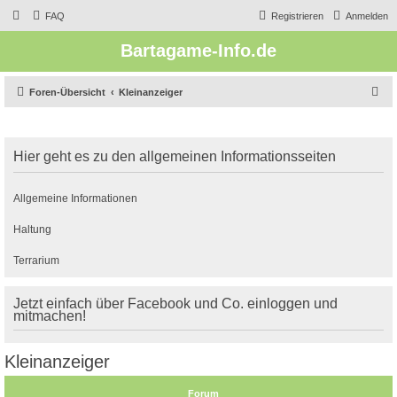
FAQ
Registrieren
Anmelden
Bartagame-Info.de
S
Foren-Übersicht
Kleinanzeiger
u
c
Hier geht es zu den allgemeinen Informationsseiten
h
e
Allgemeine Informationen
Haltung
Terrarium
Jetzt einfach über Facebook und Co. einloggen und
mitmachen!
Kleinanzeiger
Forum