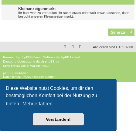
Kleinanzeigenmarkt
Ihr habt was zu verkaufen, ihr sucht etwas oder wollt etwas tauschen, dann
besucht unseren Kleinanzeigenmarkt.
Gehe zu
Alle Zeiten sind
UTC+02:00
Powered by
phpBB
® Forum Software © phpBB Limited
Deutsche Übersetzung durch
phpBB.de
Style
proflat
von ©
Mazeltof
2017
phpBB SiteMaker
Datenschutz
|
Nutzungsbedingungen
Diese Website nutzt Cookies, um dir den
bestmöglichen Komfort bei der Nutzung zu
bieten.
Mehr erfahren
Verstanden!