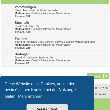
Vorstellungen
Neue User sollten sich hier vorstellen
Moderatoren:
Co-Administratoren
,
Moderatoren
Themen:
911
Smalltalk
Privates & Daily Talk
Moderatoren:
Co-Administratoren
,
Moderatoren
Themen:
438
Termine
Board für Termine: Chat, Börsen, Shows & andere Veranstalltungen
Moderatoren:
Co-Administratoren
,
Moderatoren
Themen:
156
Umfragen
Board für Umfragen jeglicher Art
Moderatoren:
Co-Administratoren
,
Moderatoren
Themen:
67
Gehe zu
Diese Website nutzt Cookies, um dir den
Sitemap
Alle Cookies löschen
Impressum
Alle Zeiten sind
UTC+02:00
bestmöglichen Komfort bei der Nutzung zu
Kontakt
bieten.
Mehr erfahren
Powered by
phpBB
® Forum Software © phpBB Limited
Deutsche Übersetzung durch
phpBB.de
Verstanden!
Style
proflat
von ©
Mazeltof
2017