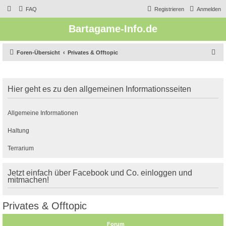
FAQ
Registrieren
Anmelden
Bartagame-Info.de
S
Foren-Übersicht
Privates & Offtopic
u
c
Hier geht es zu den allgemeinen Informationsseiten
h
e
Allgemeine Informationen
Haltung
Terrarium
Jetzt einfach über Facebook und Co. einloggen und
mitmachen!
Privates & Offtopic
Forum