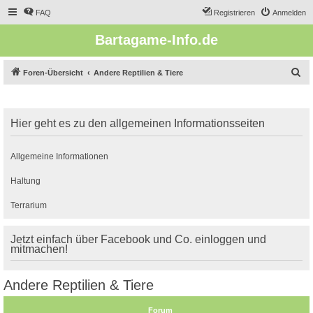
FAQ
Registrieren
Anmelden
Bartagame-Info.de
S
Foren-Übersicht
Andere Reptilien & Tiere
u
c
Hier geht es zu den allgemeinen Informationsseiten
h
e
Allgemeine Informationen
Haltung
Terrarium
Jetzt einfach über Facebook und Co. einloggen und
mitmachen!
Andere Reptilien & Tiere
Forum