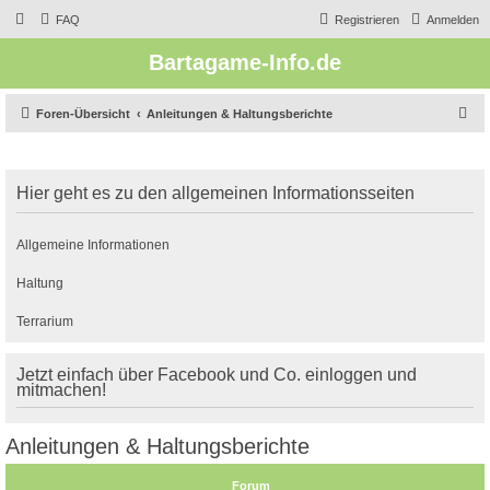
FAQ
Registrieren
Anmelden
Bartagame-Info.de
S
Foren-Übersicht
Anleitungen & Haltungsberichte
u
c
Hier geht es zu den allgemeinen Informationsseiten
h
e
Allgemeine Informationen
Haltung
Terrarium
Jetzt einfach über Facebook und Co. einloggen und
mitmachen!
Anleitungen & Haltungsberichte
Forum