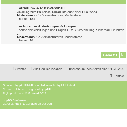
Terrarium- & Rückwandbau
Anleitung zum Bau eines Terrariums oder einer Rückwand
Moderatoren:
Co-Administratoren
,
Moderatoren
Themen:
554
Technische Anleitungen & Fragen
Technische Anleitungen und Fragen zu z.B. Verkabelung, Selbstbau, Leuchten
...
Moderatoren:
Co-Administratoren
,
Moderatoren
Themen:
56
Gehe zu
Sitemap
Alle Cookies löschen
Impressum
Alle Zeiten sind
UTC+02:00
Kontakt
Powered by
phpBB
® Forum Software © phpBB Limited
Deutsche Übersetzung durch
phpBB.de
Style
proflat
von ©
Mazeltof
2017
phpBB SiteMaker
Datenschutz
|
Nutzungsbedingungen