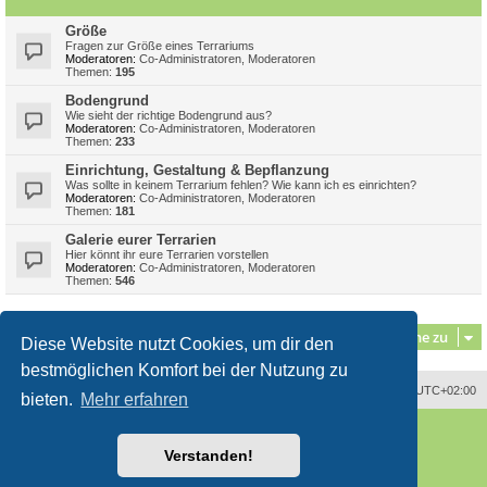
Größe
Fragen zur Größe eines Terrariums
Moderatoren:
Co-Administratoren
,
Moderatoren
Themen:
195
Bodengrund
Wie sieht der richtige Bodengrund aus?
Moderatoren:
Co-Administratoren
,
Moderatoren
Themen:
233
Einrichtung, Gestaltung & Bepflanzung
Was sollte in keinem Terrarium fehlen? Wie kann ich es einrichten?
Moderatoren:
Co-Administratoren
,
Moderatoren
Themen:
181
Galerie eurer Terrarien
Hier könnt ihr eure Terrarien vorstellen
Moderatoren:
Co-Administratoren
,
Moderatoren
Themen:
546
Gehe zu
Diese Website nutzt Cookies, um dir den
bestmöglichen Komfort bei der Nutzung zu
Alle Zeiten sind
UTC+02:00
bieten.
Mehr erfahren
Powered by
phpBB
® Forum Software © phpBB Limited
Deutsche Übersetzung durch
phpBB.de
Verstanden!
Style
proflat
von ©
Mazeltof
2017
phpBB SiteMaker