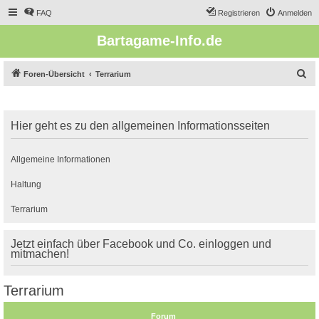
FAQ
Registrieren
Anmelden
Bartagame-Info.de
S
Foren-Übersicht
Terrarium
u
c
Hier geht es zu den allgemeinen Informationsseiten
h
e
Allgemeine Informationen
Haltung
Terrarium
Jetzt einfach über Facebook und Co. einloggen und
mitmachen!
Terrarium
Forum