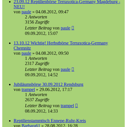
23.09.12 Reptilienbörse Terraxotica-Germany Magdeburg -
NEU!
von
paule
»
04.08.2012, 09:47
2
Antworten
3156
Zugriffe
Letzter Beitrag
von
paule
09.09.2012, 15:07
13.10.12 Wichtig! Herbstbörse Terraxotica-Germany
Chemnitz
von
paule
»
04.08.2012, 09:50
1
Antworten
2317
Zugriffe
Letzter Beitrag
von
paule
09.09.2012, 14:52
Jubiläumsbörse 30.09.2012 Rendsburg
von
trampel
»
29.06.2012, 17:17
1
Antworten
2637
Zugriffe
Letzter Beitrag
von
trampel
08.09.2012, 14:33
Reptilienstammtisch Ennepe-Ruhr-Kreis
von
Barbara61
»
28.08.2012, 16:28