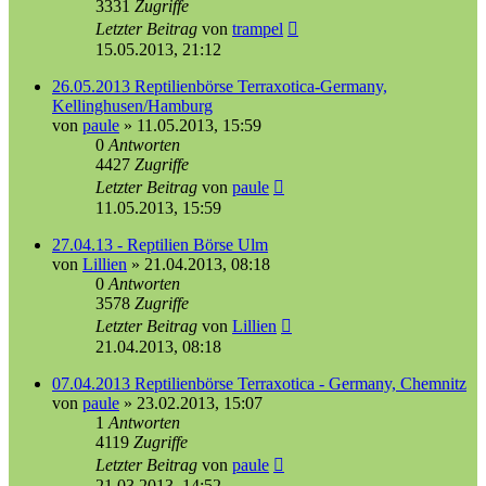
3331
Zugriffe
Letzter Beitrag
von
trampel
15.05.2013, 21:12
26.05.2013 Reptilienbörse Terraxotica-Germany,
Kellinghusen/Hamburg
von
paule
»
11.05.2013, 15:59
0
Antworten
4427
Zugriffe
Letzter Beitrag
von
paule
11.05.2013, 15:59
27.04.13 - Reptilien Börse Ulm
von
Lillien
»
21.04.2013, 08:18
0
Antworten
3578
Zugriffe
Letzter Beitrag
von
Lillien
21.04.2013, 08:18
07.04.2013 Reptilienbörse Terraxotica - Germany, Chemnitz
von
paule
»
23.02.2013, 15:07
1
Antworten
4119
Zugriffe
Letzter Beitrag
von
paule
21.03.2013, 14:52