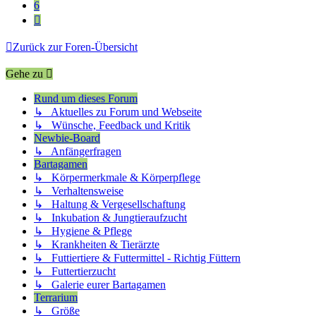
6
Nächste
Zurück zur Foren-Übersicht
Gehe zu
Rund um dieses Forum
↳ Aktuelles zu Forum und Webseite
↳ Wünsche, Feedback und Kritik
Newbie-Board
↳ Anfängerfragen
Bartagamen
↳ Körpermerkmale & Körperpflege
↳ Verhaltensweise
↳ Haltung & Vergesellschaftung
↳ Inkubation & Jungtieraufzucht
↳ Hygiene & Pflege
↳ Krankheiten & Tierärzte
↳ Futtiertiere & Futtermittel - Richtig Füttern
↳ Futtertierzucht
↳ Galerie eurer Bartagamen
Terrarium
↳ Größe