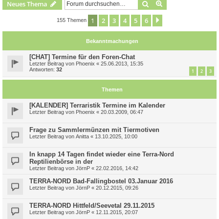
Suche
Erweiterte Suche
Neues Thema
1
2
3
4
5
6
Nächste
155 Themen
Bekanntmachungen
[CHAT] Termine für den Foren-Chat
Letzter Beitrag von
Phoenix
«
25.06.2013, 15:35
Antworten:
32
1
2
3
Themen
[KALENDER] Terraristik Termine im Kalender
Letzter Beitrag von
Phoenix
«
20.03.2009, 06:47
Frage zu Sammlermünzen mit Tiermotiven
Letzter Beitrag von
Anitta
«
13.10.2025, 10:00
In knapp 14 Tagen findet wieder eine Terra-Nord
Reptilienbörse in der
Letzter Beitrag von
JörnP
«
22.02.2016, 14:42
TERRA-NORD Bad-Fallingbostel 03.Januar 2016
Letzter Beitrag von
JörnP
«
20.12.2015, 09:26
TERRA-NORD Hittfeld/Seevetal 29.11.2015
Letzter Beitrag von
JörnP
«
12.11.2015, 20:07