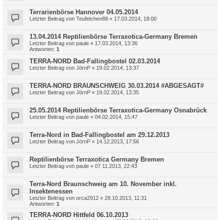
Terrarienbörse Hannover 04.05.2014
Letzter Beitrag von
Teufelchen88
«
17.03.2014, 18:00
13.04.2014 Reptilienbörse Terraxotica-Germany Bremen
Letzter Beitrag von
paule
«
17.03.2014, 13:36
Antworten:
1
TERRA-NORD Bad-Fallingbostel 02.03.2014
Letzter Beitrag von
JörnP
«
19.02.2014, 13:37
TERRA-NORD BRAUNSCHWEIG 30.03.2014 #ABGESAGT#
Letzter Beitrag von
JörnP
«
19.02.2014, 13:35
25.05.2014 Reptilienbörse Terraxotica-Germany Osnabrück
Letzter Beitrag von
paule
«
04.02.2014, 15:47
Terra-Nord in Bad-Fallingbostel am 29.12.2013
Letzter Beitrag von
JörnP
«
14.12.2013, 17:56
Reptilienbörse Terraxotica Germany Bremen
Letzter Beitrag von
paule
«
07.11.2013, 22:43
Terra-Nord Braunschweig am 10. November inkl.
Insektenessen
Letzter Beitrag von
orca2912
«
28.10.2013, 11:31
Antworten:
1
TERRA-NORD Hittfeld 06.10.2013