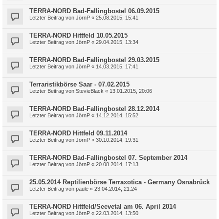
TERRA-NORD Bad-Fallingbostel 06.09.2015
Letzter Beitrag von
JörnP
«
25.08.2015, 15:41
TERRA-NORD Hittfeld 10.05.2015
Letzter Beitrag von
JörnP
«
29.04.2015, 13:34
TERRA-NORD Bad-Fallingbostel 29.03.2015
Letzter Beitrag von
JörnP
«
14.03.2015, 17:41
Terraristikbörse Saar - 07.02.2015
Letzter Beitrag von
StevieBlack
«
13.01.2015, 20:06
TERRA-NORD Bad-Fallingbostel 28.12.2014
Letzter Beitrag von
JörnP
«
14.12.2014, 15:52
TERRA-NORD Hittfeld 09.11.2014
Letzter Beitrag von
JörnP
«
30.10.2014, 19:31
TERRA-NORD Bad-Fallingbostel 07. September 2014
Letzter Beitrag von
JörnP
«
20.08.2014, 17:13
25.05.2014 Reptilienbörse Terraxotica - Germany Osnabrück
Letzter Beitrag von
paule
«
23.04.2014, 21:24
TERRA-NORD Hittfeld/Seevetal am 06. April 2014
Letzter Beitrag von
JörnP
«
22.03.2014, 13:50