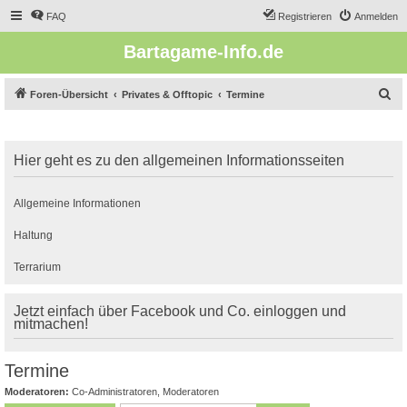
FAQ
Registrieren
Anmelden
Bartagame-Info.de
S
Foren-Übersicht
Privates & Offtopic
Termine
u
c
Hier geht es zu den allgemeinen Informationsseiten
h
e
Allgemeine Informationen
Haltung
Terrarium
Jetzt einfach über Facebook und Co. einloggen und
mitmachen!
Termine
Moderatoren:
Co-Administratoren
,
Moderatoren