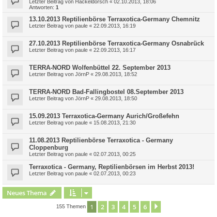
Letzter Beitrag von
Hackeldorsch
«
02.10.2013, 18:06
Antworten:
1
13.10.2013 Reptilienbörse Terraxotica-Germany Chemnitz
Letzter Beitrag von
paule
«
22.09.2013, 16:19
27.10.2013 Reptilienbörse Terraxotica-Germany Osnabrück
Letzter Beitrag von
paule
«
22.09.2013, 16:17
TERRA-NORD Wolfenbüttel 22. September 2013
Letzter Beitrag von
JörnP
«
29.08.2013, 18:52
TERRA-NORD Bad-Fallingbostel 08.September 2013
Letzter Beitrag von
JörnP
«
29.08.2013, 18:50
15.09.2013 Terraxotica-Germany Aurich/Großefehn
Letzter Beitrag von
paule
«
15.08.2013, 21:30
11.08.2013 Reptilienbörse Terraxotica - Germany
Cloppenburg
Letzter Beitrag von
paule
«
02.07.2013, 00:25
Terraxotica - Germany, Reptilienbörsen im Herbst 2013!
Letzter Beitrag von
paule
«
02.07.2013, 00:23
Neues Thema
1
2
3
4
5
6
Nächste
155 Themen