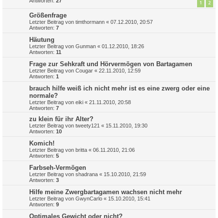
Antworten:
27
1
2
Größenfrage
Letzter Beitrag von
timthormann
«
07.12.2010, 20:57
Antworten:
7
Häutung
Letzter Beitrag von
Gunman
«
01.12.2010, 18:26
Antworten:
11
Frage zur Sehkraft und Hörvermögen von Bartagamen
Letzter Beitrag von
Cougar
«
22.11.2010, 12:59
Antworten:
1
brauch hilfe weiß ich nicht mehr ist es eine zwerg oder eine
normale?
Letzter Beitrag von
eiki
«
21.11.2010, 20:58
Antworten:
7
zu klein für ihr Alter?
Letzter Beitrag von
tweety121
«
15.11.2010, 19:30
Antworten:
10
Komich!
Letzter Beitrag von
britta
«
06.11.2010, 21:06
Antworten:
5
Farbseh-Vermögen
Letzter Beitrag von
shadrana
«
15.10.2010, 21:59
Antworten:
3
Hilfe meine Zwergbartagamen wachsen nicht mehr
Letzter Beitrag von
GwynCarlo
«
15.10.2010, 15:41
Antworten:
9
Optimales Gewicht oder nicht?