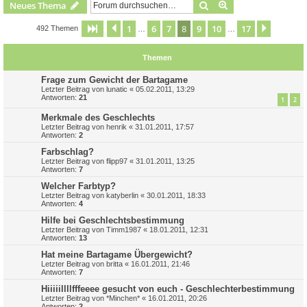
Suche
Erweiterte Suche
Neues Thema
1
6
7
8
9
10
17
Seite
8
Vorherige
von
17
Nächste
492 Themen
…
…
Themen
Frage zum Gewicht der Bartagame
Letzter Beitrag von
lunatic
«
05.02.2011, 13:29
Antworten:
21
1
2
Merkmale des Geschlechts
Letzter Beitrag von
henrik
«
31.01.2011, 17:57
Antworten:
2
Farbschlag?
Letzter Beitrag von
flipp97
«
31.01.2011, 13:25
Antworten:
7
Welcher Farbtyp?
Letzter Beitrag von
katyberlin
«
30.01.2011, 18:33
Antworten:
4
Hilfe bei Geschlechtsbestimmung
Letzter Beitrag von
Timm1987
«
18.01.2011, 12:31
Antworten:
13
Hat meine Bartagame Übergewicht?
Letzter Beitrag von
britta
«
16.01.2011, 21:46
Antworten:
7
Hiiiiillllfffeeee gesucht von euch - Geschlechterbestimmung
Letzter Beitrag von
*Minchen*
«
16.01.2011, 20:26
Antworten:
2