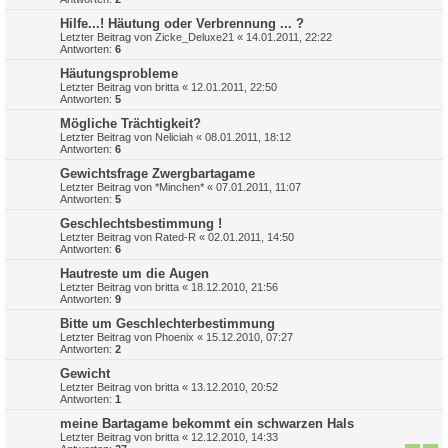
Hilfe...! Häutung oder Verbrennung ... ?
Letzter Beitrag von
Zicke_Deluxe21
«
14.01.2011, 22:22
Antworten:
6
Häutungsprobleme
Letzter Beitrag von
britta
«
12.01.2011, 22:50
Antworten:
5
Mögliche Trächtigkeit?
Letzter Beitrag von
Neliciah
«
08.01.2011, 18:12
Antworten:
6
Gewichtsfrage Zwergbartagame
Letzter Beitrag von
*Minchen*
«
07.01.2011, 11:07
Antworten:
5
Geschlechtsbestimmung !
Letzter Beitrag von
Rated-R
«
02.01.2011, 14:50
Antworten:
6
Hautreste um die Augen
Letzter Beitrag von
britta
«
18.12.2010, 21:56
Antworten:
9
Bitte um Geschlechterbestimmung
Letzter Beitrag von
Phoenix
«
15.12.2010, 07:27
Antworten:
2
Gewicht
Letzter Beitrag von
britta
«
13.12.2010, 20:52
Antworten:
1
meine Bartagame bekommt ein schwarzen Hals
Letzter Beitrag von
britta
«
12.12.2010, 14:33