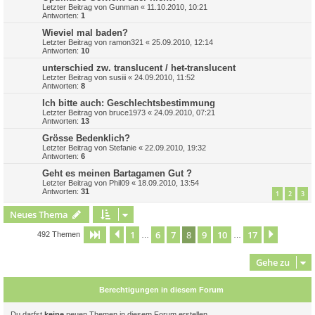
Letzter Beitrag von
Gunman
«
11.10.2010, 10:21
Antworten:
1
Wieviel mal baden?
Letzter Beitrag von
ramon321
«
25.09.2010, 12:14
Antworten:
10
unterschied zw. translucent / het-translucent
Letzter Beitrag von
susiii
«
24.09.2010, 11:52
Antworten:
8
Ich bitte auch: Geschlechtsbestimmung
Letzter Beitrag von
bruce1973
«
24.09.2010, 07:21
Antworten:
13
Grösse Bedenklich?
Letzter Beitrag von
Stefanie
«
22.09.2010, 19:32
Antworten:
6
Geht es meinen Bartagamen Gut ?
Letzter Beitrag von
Phil09
«
18.09.2010, 13:54
Antworten:
31
1
2
3
Neues Thema
1
6
7
8
9
10
17
Seite
8
Vorherige
von
17
Nächste
492 Themen
…
…
Gehe zu
Berechtigungen in diesem Forum
Du darfst
keine
neuen Themen in diesem Forum erstellen.