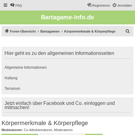
FAQ
Registrieren
Anmelden
Bartagame-Info.de
S
Foren-Übersicht
Bartagamen
Körpermerkmale & Körperpflege
u
c
Hier geht es zu den allgemeinen Informationsseiten
h
e
Allgemeine Informationen
Haltung
Terrarium
Jetzt einfach über Facebook und Co. einloggen und
mitmachen!
Körpermerkmale & Körperpflege
Moderatoren:
Co-Administratoren
,
Moderatoren