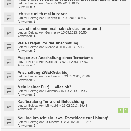
Letzter Beitrag von
Zini
«
27.05.2013, 19:19
Antworten:
8
Ich stele mich mal kurz vor
Letzter Beitrag von
Hilzerak
«
27.05.2013, 09:05
Antworten:
7
....und mit einem mal hab ich das Terrarium ;)
Letzter Beitrag von
Gunman
«
15.05.2013, 16:50
Antworten:
4
Viele Fragen vor der Anschaffung
Letzter Beitrag von
Nienna
«
07.05.2013, 15:12
Antworten:
7
Fragen zur Anschaffung eines Terrariums
Letzter Beitrag von
Barti1997
«
02.04.2013, 15:03
Antworten:
3
Anschaffung ZWERGBarti(s)
Letzter Beitrag von
Icephoenix
«
23.03.2013, 20:09
Antworten:
3
Mein kleiner Fu :) ... alles ok?
Letzter Beitrag von
Gunman
«
07.03.2013, 07:35
Antworten:
1
Kaufberatung Terra und Beleuchtung
Letzter Beitrag von
Mirko193
«
21.02.2013, 19:48
Antworten:
19
1
2
Neuling braucht ein, zwei Ratschläge zur Haltung!
Letzter Beitrag von
IXIMoeweIXI
«
20.02.2013, 12:09
Antworten:
8