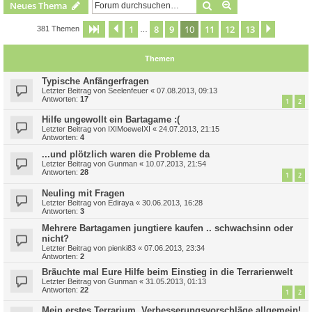
Suche
Erweiterte Suche
Neues Thema
1
8
9
10
11
12
13
Seite
10
Vorherige
von
13
Nächste
381 Themen
…
Themen
Typische Anfängerfragen
Letzter Beitrag von
Seelenfeuer
«
07.08.2013, 09:13
Antworten:
17
1
2
Hilfe ungewollt ein Bartagame :(
Letzter Beitrag von
IXIMoeweIXI
«
24.07.2013, 21:15
Antworten:
4
...und plötzlich waren die Probleme da
Letzter Beitrag von
Gunman
«
10.07.2013, 21:54
Antworten:
28
1
2
Neuling mit Fragen
Letzter Beitrag von
Ediraya
«
30.06.2013, 16:28
Antworten:
3
Mehrere Bartagamen jungtiere kaufen .. schwachsinn oder
nicht?
Letzter Beitrag von
pienki83
«
07.06.2013, 23:34
Antworten:
2
Bräuchte mal Eure Hilfe beim Einstieg in die Terrarienwelt
Letzter Beitrag von
Gunman
«
31.05.2013, 01:13
Antworten:
22
1
2
Mein erstes Terrarium, Verbesserungsvorschläge allgemein!