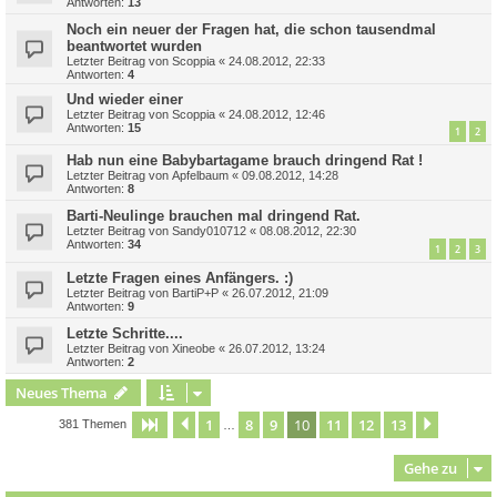
Antworten:
13
Noch ein neuer der Fragen hat, die schon tausendmal
beantwortet wurden
Letzter Beitrag von
Scoppia
«
24.08.2012, 22:33
Antworten:
4
Und wieder einer
Letzter Beitrag von
Scoppia
«
24.08.2012, 12:46
Antworten:
15
1
2
Hab nun eine Babybartagame brauch dringend Rat !
Letzter Beitrag von
Apfelbaum
«
09.08.2012, 14:28
Antworten:
8
Barti-Neulinge brauchen mal dringend Rat.
Letzter Beitrag von
Sandy010712
«
08.08.2012, 22:30
Antworten:
34
1
2
3
Letzte Fragen eines Anfängers. :)
Letzter Beitrag von
BartiP+P
«
26.07.2012, 21:09
Antworten:
9
Letzte Schritte....
Letzter Beitrag von
Xineobe
«
26.07.2012, 13:24
Antworten:
2
Neues Thema
1
8
9
10
11
12
13
Seite
10
Vorherige
von
13
Nächste
381 Themen
…
Gehe zu