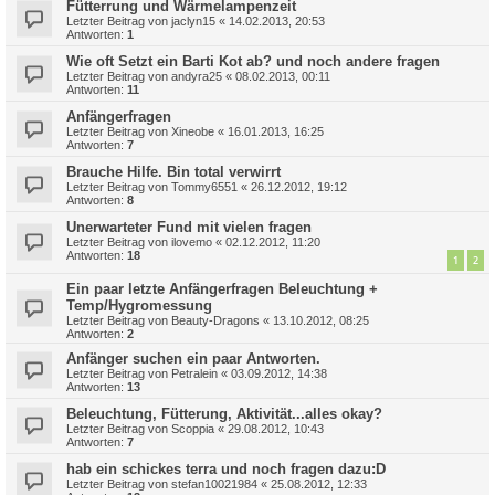
Fütterrung und Wärmelampenzeit
Letzter Beitrag von
jaclyn15
«
14.02.2013, 20:53
Antworten:
1
Wie oft Setzt ein Barti Kot ab? und noch andere fragen
Letzter Beitrag von
andyra25
«
08.02.2013, 00:11
Antworten:
11
Anfängerfragen
Letzter Beitrag von
Xineobe
«
16.01.2013, 16:25
Antworten:
7
Brauche Hilfe. Bin total verwirrt
Letzter Beitrag von
Tommy6551
«
26.12.2012, 19:12
Antworten:
8
Unerwarteter Fund mit vielen fragen
Letzter Beitrag von
ilovemo
«
02.12.2012, 11:20
Antworten:
18
1
2
Ein paar letzte Anfängerfragen Beleuchtung +
Temp/Hygromessung
Letzter Beitrag von
Beauty-Dragons
«
13.10.2012, 08:25
Antworten:
2
Anfänger suchen ein paar Antworten.
Letzter Beitrag von
Petralein
«
03.09.2012, 14:38
Antworten:
13
Beleuchtung, Fütterung, Aktivität...alles okay?
Letzter Beitrag von
Scoppia
«
29.08.2012, 10:43
Antworten:
7
hab ein schickes terra und noch fragen dazu:D
Letzter Beitrag von
stefan10021984
«
25.08.2012, 12:33