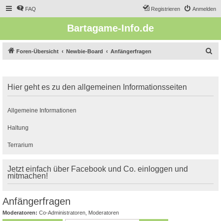
FAQ
Registrieren
Anmelden
Bartagame-Info.de
S
Foren-Übersicht
Newbie-Board
Anfängerfragen
u
c
Hier geht es zu den allgemeinen Informationsseiten
h
e
Allgemeine Informationen
Haltung
Terrarium
Jetzt einfach über Facebook und Co. einloggen und
mitmachen!
Anfängerfragen
Moderatoren:
Co-Administratoren
,
Moderatoren