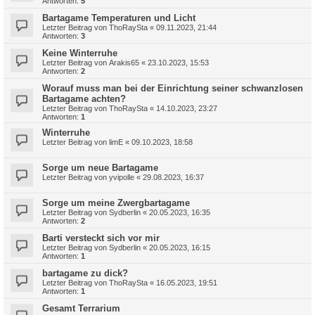
Antworten:
5
Bartagame Temperaturen und Licht
Letzter Beitrag von
ThoRaySta
«
09.11.2023, 21:44
Antworten:
3
Keine Winterruhe
Letzter Beitrag von
Arakis65
«
23.10.2023, 15:53
Antworten:
2
Worauf muss man bei der Einrichtung seiner schwanzlosen
Bartagame achten?
Letzter Beitrag von
ThoRaySta
«
14.10.2023, 23:27
Antworten:
1
Winterruhe
Letzter Beitrag von
limE
«
09.10.2023, 18:58
Sorge um neue Bartagame
Letzter Beitrag von
yvipolle
«
29.08.2023, 16:37
Sorge um meine Zwergbartagame
Letzter Beitrag von
Sydberlin
«
20.05.2023, 16:35
Antworten:
2
Barti versteckt sich vor mir
Letzter Beitrag von
Sydberlin
«
20.05.2023, 16:15
Antworten:
1
bartagame zu dick?
Letzter Beitrag von
ThoRaySta
«
16.05.2023, 19:51
Antworten:
1
Gesamt Terrarium