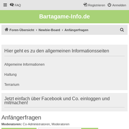
FAQ
Registrieren
Anmelden
Bartagame-Info.de
S
Foren-Übersicht
Newbie-Board
Anfängerfragen
u
c
Hier geht es zu den allgemeinen Informationsseiten
h
e
Allgemeine Informationen
Haltung
Terrarium
Jetzt einfach über Facebook und Co. einloggen und
mitmachen!
Anfängerfragen
Moderatoren:
Co-Administratoren
,
Moderatoren