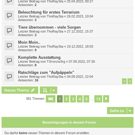
Letzter Beitrag von
ThoRaySta
«
25.04.2023, 00:27
Antworten:
2
Beleuchtung für erstes Terrarium
Letzter Beitrag von
ThoRaySta
«
26.02.2023, 10:04
Antworten:
3
Tiere übernommen - viele Sorgen
Letzter Beitrag von
ThoRaySta
«
27.12.2022, 15:37
Antworten:
3
Moin Moin..
Letzter Beitrag von
ThoRaySta
«
19.12.2022, 18:03
Antworten:
9
Komplette Ausstattung
Letzter Beitrag von
T3rrorzw3rg
«
07.09.2022, 07:30
Antworten:
8
Ratschläge zum "Aufpäppeln"
Letzter Beitrag von
ThoRaySta
«
04.09.2022, 22:04
Antworten:
16
1
2
Neues Thema
1
2
3
4
5
13
Seite
1
von
13
Nächste
381 Themen
…
Gehe zu
Berechtigungen in diesem Forum
Du darfst
keine
neuen Themen in diesem Forum erstellen.