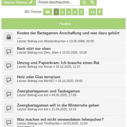
Suche
Erweiterte Suche
Neues Thema
1
2
3
4
5
13
Seite
1
von
13
Nächste
381 Themen
…
Themen
Kosten der Bartagamen Anschaffung und was dazu gehört
....
Letzter Beitrag von
Wüstendrachen
«
13.05.2008, 20:09
Barti sitzt nur oben
Letzter Beitrag von
Dino_Mam
«
10.02.2026, 19:38
Umzug und Papierkram: Ich brauche einen Rat
Letzter Beitrag von
Noran
«
23.12.2025, 11:37
Holz oder Glas terrarium
Letzter Beitrag von
Michi27
«
16.10.2025, 18:05
Zwergbartagamen und Taubagamen
Letzter Beitrag von
ket
«
04.05.2025, 17:09
Zwergbartagamen will in die Winterruhe gehen
Letzter Beitrag von
ket
«
21.04.2025, 13:15
Was machen mit nicht verwendetem lehmpulver?
Letzter Beitrag von
ThoRaySta
«
16.03.2025, 11:03
Antworten:
1