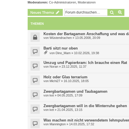
Moderatoren:
Co-Administratoren
,
Moderatoren
Suche
Erw
Neues Thema
THEMEN
Kosten der Bartagamen Anschaffung und was daz
von
Wüstendrachen
»
13.05.2008, 20:09
Barti sitzt nur oben
von
Dino_Mam
»
10.02.2026, 19:38
Umzug und Papierkram: Ich brauche einen Rat
von
Noran
»
23.12.2025, 11:37
Holz oder Glas terrarium
von
Michi27
»
16.10.2025, 18:05
Zwergbartagamen und Taubagamen
von
ket
»
04.05.2025, 17:09
Zwergbartagamen will in die Winterruhe gehen
von
ket
»
21.04.2025, 13:15
Was machen mit nicht verwendetem lehmpulve
von
Mannington
»
14.03.2025, 17:32