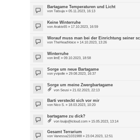
Bartagame Temperaturen und Licht
von
Tatsuja
»
05.11.2023, 16:13
Keine Winterruhe
von
Arakis65
»
17.10.2023, 16:59
Worauf muss man bei der Einrichtung seiner 
von
TheHeadVoice
»
14.10.2023, 13:26
Winterruhe
von
limE
»
09.10.2023, 18:58
Sorge um neue Bartagame
von
yvipolle
»
29.08.2023, 16:37
Sorge um meine Zwergbartagame
von
Seusi
»
21.02.2023, 22:13
Barti versteckt sich vor mir
von
Nico S.
»
18.03.2023, 10:20
bartagame zu dick?
von
louijo@icloud.com
»
15.05.2023, 13:14
Gesamt Terrarium
von
Vanessa21031988
»
23.04.2023, 12:51