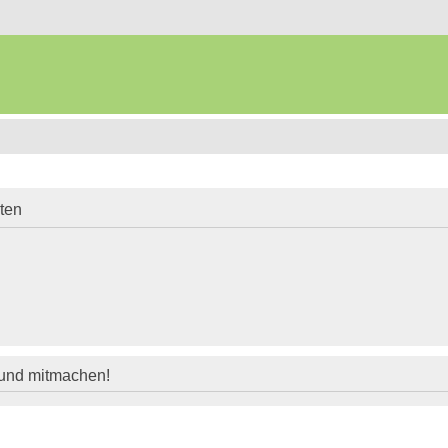
iten
 und mitmachen!