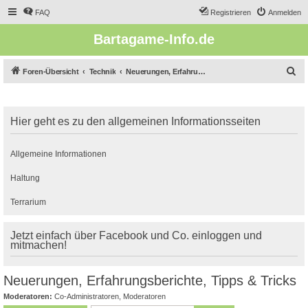
FAQ
Registrieren
Anmelden
Bartagame-Info.de
S
Foren-Übersicht
Technik
Neuerungen, Erfahrungsberichte, Tipps & Tricks
u
c
Hier geht es zu den allgemeinen Informationsseiten
h
e
Allgemeine Informationen
Haltung
Terrarium
Jetzt einfach über Facebook und Co. einloggen und
mitmachen!
Neuerungen, Erfahrungsberichte, Tipps & Tricks
Moderatoren:
Co-Administratoren
,
Moderatoren