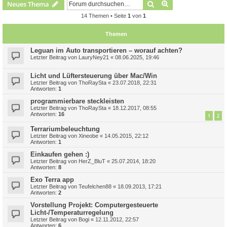
Suche
Erweiterte Suche
Neues Thema
14 Themen • Seite
1
von
1
Themen
Leguan im Auto transportieren – worauf achten?
Letzter Beitrag von
LauryNey21
«
08.06.2025, 19:46
Licht und Lüftersteuerung über Mac/Win
Letzter Beitrag von
ThoRaySta
«
23.07.2018, 22:31
Antworten:
1
programmierbare steckleisten
Letzter Beitrag von
ThoRaySta
«
18.12.2017, 08:55
Antworten:
16
1
2
Terrariumbeleuchtung
Letzter Beitrag von
Xineobe
«
14.05.2015, 22:12
Antworten:
1
Einkaufen gehen :)
Letzter Beitrag von
HerZ_BluT
«
25.07.2014, 18:20
Antworten:
8
Exo Terra app
Letzter Beitrag von
Teufelchen88
«
18.09.2013, 17:21
Antworten:
2
Vorstellung Projekt: Computergesteuerte
Licht-/Temperaturregelung
Letzter Beitrag von
Bogi
«
12.11.2012, 22:57
Antworten:
6