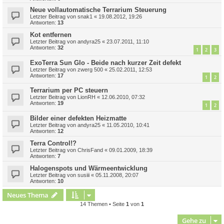
Neue vollautomatische Terrarium Steuerung
Letzter Beitrag von
snak1
«
19.08.2012, 19:26
Antworten:
13
Kot entfernen
Letzter Beitrag von
andyra25
«
23.07.2011, 11:10
Antworten:
32
1
2
3
ExoTerra Sun Glo - Beide nach kurzer Zeit defekt
Letzter Beitrag von
zwerg 500
«
25.02.2011, 12:53
Antworten:
17
1
2
Terrarium per PC steuern
Letzter Beitrag von
LionRH
«
12.06.2010, 07:32
Antworten:
19
1
2
Bilder einer defekten Heizmatte
Letzter Beitrag von
andyra25
«
11.05.2010, 10:41
Antworten:
12
Terra Control!?
Letzter Beitrag von
ChrisFand
«
09.01.2009, 18:39
Antworten:
7
Halogenspots und Wärmeentwicklung
Letzter Beitrag von
susiii
«
05.11.2008, 20:07
Antworten:
10
Neues Thema
14 Themen • Seite
1
von
1
Gehe zu