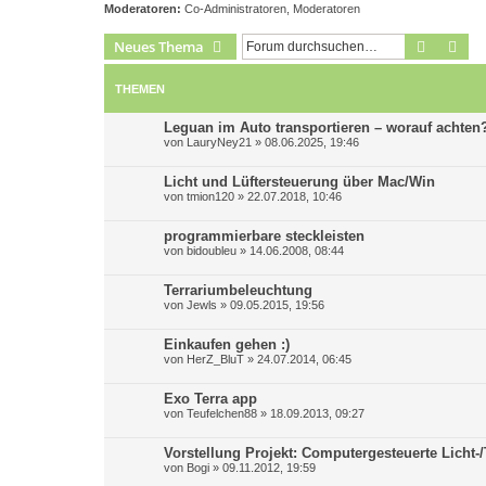
Moderatoren:
Co-Administratoren
,
Moderatoren
Suche
Erw
Neues Thema
THEMEN
Leguan im Auto transportieren – worauf achten
von
LauryNey21
»
08.06.2025, 19:46
Licht und Lüftersteuerung über Mac/Win
von
tmion120
»
22.07.2018, 10:46
programmierbare steckleisten
von
bidoubleu
»
14.06.2008, 08:44
Terrariumbeleuchtung
von
Jewls
»
09.05.2015, 19:56
Einkaufen gehen :)
von
HerZ_BluT
»
24.07.2014, 06:45
Exo Terra app
von
Teufelchen88
»
18.09.2013, 09:27
Vorstellung Projekt: Computergesteuerte Licht
von
Bogi
»
09.11.2012, 19:59