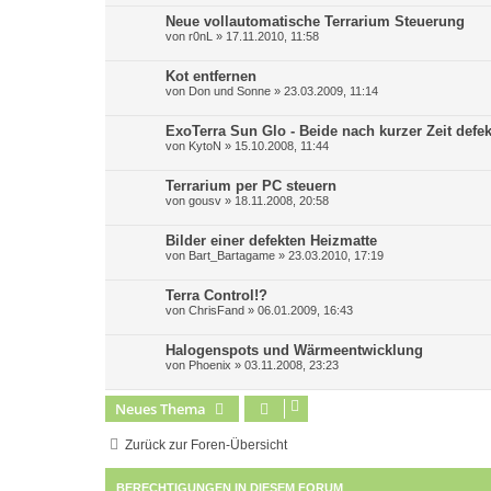
Neue vollautomatische Terrarium Steuerung
von
r0nL
»
17.11.2010, 11:58
Kot entfernen
von
Don und Sonne
»
23.03.2009, 11:14
ExoTerra Sun Glo - Beide nach kurzer Zeit defek
von
KytoN
»
15.10.2008, 11:44
Terrarium per PC steuern
von
gousv
»
18.11.2008, 20:58
Bilder einer defekten Heizmatte
von
Bart_Bartagame
»
23.03.2010, 17:19
Terra Control!?
von
ChrisFand
»
06.01.2009, 16:43
Halogenspots und Wärmeentwicklung
von
Phoenix
»
03.11.2008, 23:23
Neues Thema
Zurück zur Foren-Übersicht
BERECHTIGUNGEN IN DIESEM FORUM