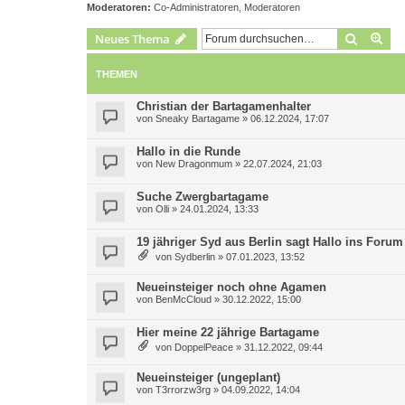
Moderatoren:
Co-Administratoren
,
Moderatoren
Suche
Erw
Neues Thema
THEMEN
Christian der Bartagamenhalter
von
Sneaky Bartagame
»
06.12.2024, 17:07
Hallo in die Runde
von
New Dragonmum
»
22.07.2024, 21:03
Suche Zwergbartagame
von
Olli
»
24.01.2024, 13:33
19 jähriger Syd aus Berlin sagt Hallo ins Forum 
von
Sydberlin
»
07.01.2023, 13:52
Neueinsteiger noch ohne Agamen
von
BenMcCloud
»
30.12.2022, 15:00
Hier meine 22 jährige Bartagame
von
DoppelPeace
»
31.12.2022, 09:44
Neueinsteiger (ungeplant)
von
T3rrorzw3rg
»
04.09.2022, 14:04