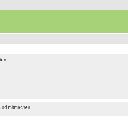
iten
 und mitmachen!