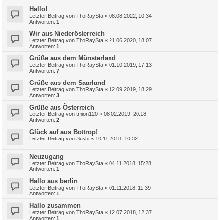
Hallo!
Letzter Beitrag von
ThoRaySta
«
08.08.2022, 10:34
Antworten:
1
Wir aus Niederösterreich
Letzter Beitrag von
ThoRaySta
«
21.06.2020, 18:07
Antworten:
1
Grüße aus dem Münsterland
Letzter Beitrag von
ThoRaySta
«
01.10.2019, 17:13
Antworten:
7
Grüße aus dem Saarland
Letzter Beitrag von
ThoRaySta
«
12.09.2019, 18:29
Antworten:
3
Grüße aus Österreich
Letzter Beitrag von
tmion120
«
08.02.2019, 20:18
Antworten:
2
Glück auf aus Bottrop!
Letzter Beitrag von
Sushi
«
10.11.2018, 10:32
Neuzugang
Letzter Beitrag von
ThoRaySta
«
04.11.2018, 15:28
Antworten:
1
Hallo aus berlin
Letzter Beitrag von
ThoRaySta
«
01.11.2018, 11:39
Antworten:
1
Hallo zusammen
Letzter Beitrag von
ThoRaySta
«
12.07.2018, 12:37
Antworten:
1