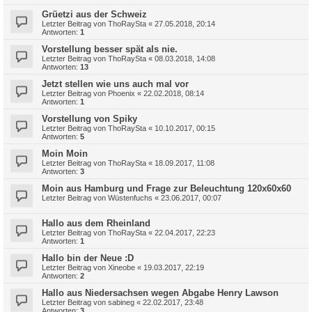
Grüetzi aus der Schweiz
Letzter Beitrag von
ThoRaySta
«
27.05.2018, 20:14
Antworten:
1
Vorstellung besser spät als nie.
Letzter Beitrag von
ThoRaySta
«
08.03.2018, 14:08
Antworten:
13
Jetzt stellen wie uns auch mal vor
Letzter Beitrag von
Phoenix
«
22.02.2018, 08:14
Antworten:
1
Vorstellung von Spiky
Letzter Beitrag von
ThoRaySta
«
10.10.2017, 00:15
Antworten:
5
Moin Moin
Letzter Beitrag von
ThoRaySta
«
18.09.2017, 11:08
Antworten:
3
Moin aus Hamburg und Frage zur Beleuchtung 120x60x60
Letzter Beitrag von
Wüstenfuchs
«
23.06.2017, 00:07
Hallo aus dem Rheinland
Letzter Beitrag von
ThoRaySta
«
22.04.2017, 22:23
Antworten:
1
Hallo bin der Neue :D
Letzter Beitrag von
Xineobe
«
19.03.2017, 22:19
Antworten:
2
Hallo aus Niedersachsen wegen Abgabe Henry Lawson
Letzter Beitrag von
sabineg
«
22.02.2017, 23:48
Antworten:
3