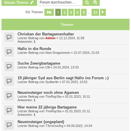
Suche
Erweiterte Suche
Neues Thema
1
2
3
4
5
31
Seite
1
von
31
Nächste
911 Themen
…
Themen
Christian der Bartagamenhalter
Letzter Beitrag von
Admin
«
12.12.2024, 11:58
Antworten:
1
Hallo in die Runde
Letzter Beitrag von
New Dragonmum
«
22.07.2024, 21:03
Suche Zwergbartagame
Letzter Beitrag von
Olli
«
24.01.2024, 13:33
19 jähriger Syd aus Berlin sagt Hallo ins Forum ;-)
Letzter Beitrag von
Sydberlin
«
07.01.2023, 13:52
Neueinsteiger noch ohne Agamen
Letzter Beitrag von
ThoRaySta
«
02.01.2023, 10:11
Antworten:
1
Hier meine 22 jährige Bartagame
Letzter Beitrag von
ThoRaySta
«
01.01.2023, 01:11
Antworten:
1
Neueinsteiger (ungeplant)
Letzter Beitrag von
T3rrorzw3rg
«
04.09.2022, 14:04