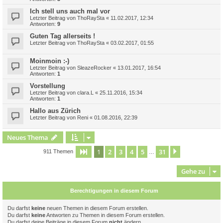
Ich stell uns auch mal vor
Letzter Beitrag von
ThoRaySta
«
11.02.2017, 12:34
Antworten:
9
Guten Tag allerseits !
Letzter Beitrag von
ThoRaySta
«
03.02.2017, 01:55
Moinmoin :-)
Letzter Beitrag von
SleazeRocker
«
13.01.2017, 16:54
Antworten:
1
Vorstellung
Letzter Beitrag von
clara.L
«
25.11.2016, 15:34
Antworten:
1
Hallo aus Zürich
Letzter Beitrag von
Reni
«
01.08.2016, 22:39
Neues Thema
1
2
3
4
5
31
Seite
1
von
31
Nächste
911 Themen
…
Gehe zu
Berechtigungen in diesem Forum
Du darfst
keine
neuen Themen in diesem Forum erstellen.
Du darfst
keine
Antworten zu Themen in diesem Forum erstellen.
Du darfst deine Beiträge in diesem Forum
nicht
ändern.