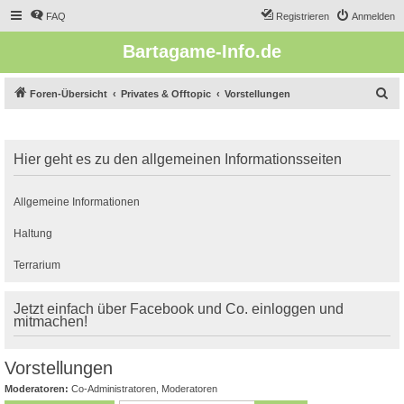
FAQ
Registrieren
Anmelden
Bartagame-Info.de
S
Foren-Übersicht
Privates & Offtopic
Vorstellungen
u
c
Hier geht es zu den allgemeinen Informationsseiten
h
e
Allgemeine Informationen
Haltung
Terrarium
Jetzt einfach über Facebook und Co. einloggen und
mitmachen!
Vorstellungen
Moderatoren:
Co-Administratoren
,
Moderatoren