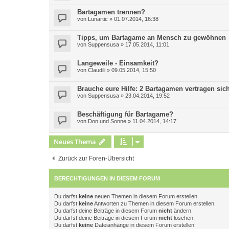
Bartagamen trennen?
von
Lunartic
»
01.07.2014, 16:38
Tipps, um Bartagame an Mensch zu gewöhnen
von
Suppensusa
»
17.05.2014, 11:01
Langeweile - Einsamkeit?
von
Claudili
»
09.05.2014, 15:50
Brauche eure Hilfe: 2 Bartagamen vertragen sic
von
Suppensusa
»
23.04.2014, 19:52
Beschäftigung für Bartagame?
von
Don und Sonne
»
11.04.2014, 14:17
Neues Thema
Zurück zur Foren-Übersicht
BERECHTIGUNGEN IN DIESEM FORUM
Du darfst
keine
neuen Themen in diesem Forum erstellen.
Du darfst
keine
Antworten zu Themen in diesem Forum erstellen.
Du darfst deine Beiträge in diesem Forum
nicht
ändern.
Du darfst deine Beiträge in diesem Forum
nicht
löschen.
Du darfst
keine
Dateianhänge in diesem Forum erstellen.