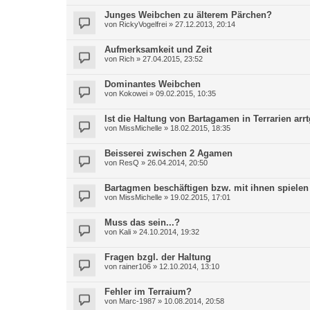
Junges Weibchen zu älterem Pärchen?
von
RickyVogelfrei
»
27.12.2013, 20:14
Aufmerksamkeit und Zeit
von
Rich
»
27.04.2015, 23:52
Dominantes Weibchen
von
Kokowei
»
09.02.2015, 10:35
Ist die Haltung von Bartagamen in Terrarien arr
von
MissMichelle
»
18.02.2015, 18:35
Beisserei zwischen 2 Agamen
von
ResQ
»
26.04.2014, 20:50
Bartagmen beschäftigen bzw. mit ihnen spielen
von
MissMichelle
»
19.02.2015, 17:01
Muss das sein...?
von
Kali
»
24.10.2014, 19:32
Fragen bzgl. der Haltung
von
rainer106
»
12.10.2014, 13:10
Fehler im Terraium?
von
Marc-1987
»
10.08.2014, 20:58