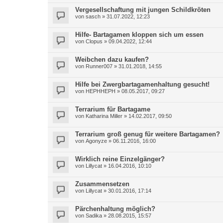
Vergesellschaftung mit jungen Schildkröten
von
sasch
»
31.07.2022, 12:23
Hilfe- Bartagamen kloppen sich um essen
von
Clopus
»
09.04.2022, 12:44
Weibchen dazu kaufen?
von
Runner007
»
31.01.2018, 14:55
Hilfe bei Zwergbartagamenhaltung gesucht!
von
HEPHHEPH
»
08.05.2017, 09:27
Terrarium für Bartagame
von
Katharina Miller
»
14.02.2017, 09:50
Terrarium groß genug für weitere Bartagamen?
von
Agonyze
»
06.11.2016, 16:00
Wirklich reine Einzelgänger?
von
Lillycat
»
16.04.2016, 10:10
Zusammensetzen
von
Lillycat
»
30.01.2016, 17:14
Pärchenhaltung möglich?
von
Sadika
»
28.08.2015, 15:57