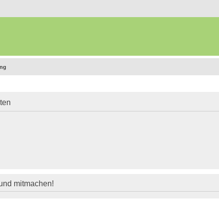
ung
iten
 und mitmachen!