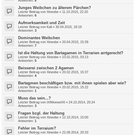
Antworten:
8
Junges Weibchen zu älterem Pärchen?
Letzter Beitrag von
Xineobe
«
11.10.2015, 22:20
Antworten:
6
Aufmerksamkeit und Zeit
Letzter Beitrag von
Kali
«
30.04.2015, 18:19
Antworten:
3
Dominantes Weibchen
Letzter Beitrag von
Xineobe
«
20.04.2015, 15:39
Antworten:
7
Ist die Haltung von Bartagamen in Terrarien arrtgerecht?
Letzter Beitrag von
Xineobe
«
23.02.2015, 03:13
Antworten:
5
Beisserei zwischen 2 Agamen
Letzter Beitrag von
Xineobe
«
20.02.2015, 15:37
Antworten:
4
Bartagmen beschäftigen bzw. mit ihnen spielen aber wie?
Letzter Beitrag von
Xineobe
«
20.02.2015, 15:22
Antworten:
1
Muss das sein...?
Letzter Beitrag von
IXIMoeweIXI
«
24.10.2014, 20:24
Antworten:
3
Fragen bzgl. der Haltung
Letzter Beitrag von
Xineobe
«
12.10.2014, 15:00
Antworten:
1
Fehler im Terraium?
Letzter Beitrag von
Xineobe
«
22.09.2014, 20:33