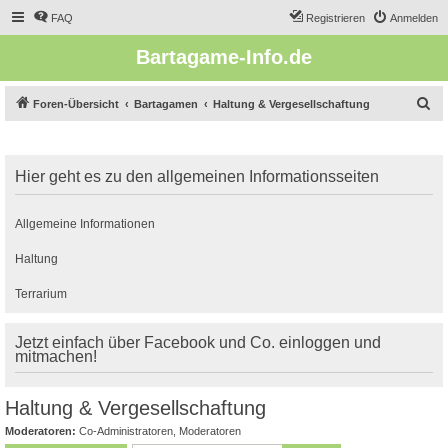
FAQ
Registrieren
Anmelden
Bartagame-Info.de
S
Foren-Übersicht
Bartagamen
Haltung & Vergesellschaftung
u
c
Hier geht es zu den allgemeinen Informationsseiten
h
e
Allgemeine Informationen
Haltung
Terrarium
Jetzt einfach über Facebook und Co. einloggen und
mitmachen!
Haltung & Vergesellschaftung
Moderatoren:
Co-Administratoren
,
Moderatoren