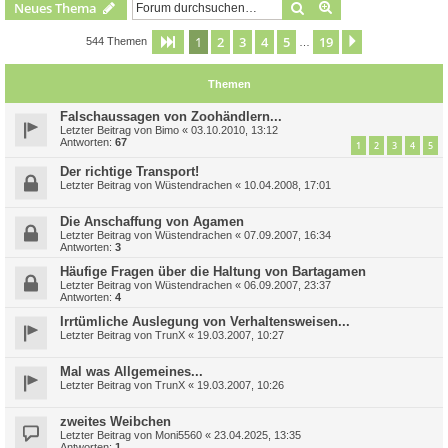
Suche
Erweiterte Suche
Neues Thema
1
2
3
4
5
19
Seite
1
von
19
Nächste
544 Themen
…
Themen
Falschaussagen von Zoohändlern...
Letzter Beitrag von
Bimo
«
03.10.2010, 13:12
Antworten:
67
1
2
3
4
5
Der richtige Transport!
Letzter Beitrag von
Wüstendrachen
«
10.04.2008, 17:01
Die Anschaffung von Agamen
Letzter Beitrag von
Wüstendrachen
«
07.09.2007, 16:34
Antworten:
3
Häufige Fragen über die Haltung von Bartagamen
Letzter Beitrag von
Wüstendrachen
«
06.09.2007, 23:37
Antworten:
4
Irrtümliche Auslegung von Verhaltensweisen...
Letzter Beitrag von
TrunX
«
19.03.2007, 10:27
Mal was Allgemeines...
Letzter Beitrag von
TrunX
«
19.03.2007, 10:26
zweites Weibchen
Letzter Beitrag von
Moni5560
«
23.04.2025, 13:35
Antworten:
1