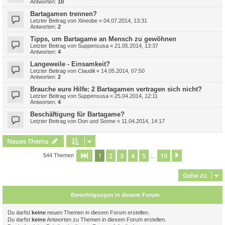
Antworten:
10
Bartagamen trennen?
Letzter Beitrag von
Xineobe
«
04.07.2014, 13:31
Antworten:
2
Tipps, um Bartagame an Mensch zu gewöhnen
Letzter Beitrag von
Suppensusa
«
21.05.2014, 13:37
Antworten:
4
Langeweile - Einsamkeit?
Letzter Beitrag von
Claudili
«
14.05.2014, 07:50
Antworten:
2
Brauche eure Hilfe: 2 Bartagamen vertragen sich nicht?
Letzter Beitrag von
Suppensusa
«
25.04.2014, 12:11
Antworten:
4
Beschäftigung für Bartagame?
Letzter Beitrag von
Don und Sonne
«
11.04.2014, 14:17
Neues Thema
1
2
3
4
5
19
Seite
1
von
19
Nächste
544 Themen
…
Gehe zu
Berechtigungen in diesem Forum
Du darfst
keine
neuen Themen in diesem Forum erstellen.
Du darfst
keine
Antworten zu Themen in diesem Forum erstellen.