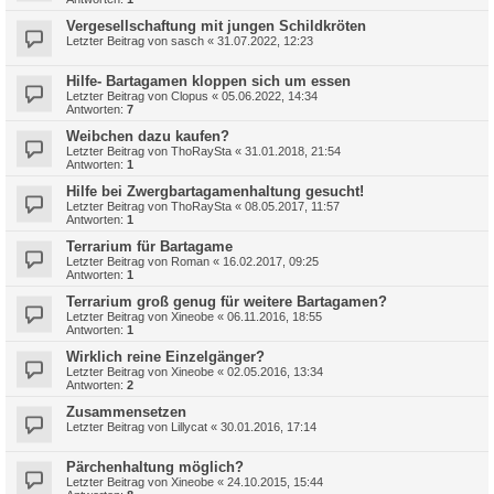
Vergesellschaftung mit jungen Schildkröten
Letzter Beitrag von
sasch
«
31.07.2022, 12:23
Hilfe- Bartagamen kloppen sich um essen
Letzter Beitrag von
Clopus
«
05.06.2022, 14:34
Antworten:
7
Weibchen dazu kaufen?
Letzter Beitrag von
ThoRaySta
«
31.01.2018, 21:54
Antworten:
1
Hilfe bei Zwergbartagamenhaltung gesucht!
Letzter Beitrag von
ThoRaySta
«
08.05.2017, 11:57
Antworten:
1
Terrarium für Bartagame
Letzter Beitrag von
Roman
«
16.02.2017, 09:25
Antworten:
1
Terrarium groß genug für weitere Bartagamen?
Letzter Beitrag von
Xineobe
«
06.11.2016, 18:55
Antworten:
1
Wirklich reine Einzelgänger?
Letzter Beitrag von
Xineobe
«
02.05.2016, 13:34
Antworten:
2
Zusammensetzen
Letzter Beitrag von
Lillycat
«
30.01.2016, 17:14
Pärchenhaltung möglich?
Letzter Beitrag von
Xineobe
«
24.10.2015, 15:44