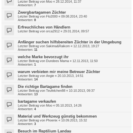
Letzter Beitrag von
Moo
«
28.12.2014, 11:37
Antworten:
7
Zwergbartagamen Züchter
Letzter Beitrag von
Flo2000
«
09.08.2014, 23:40
Antworten:
8
Erfreuchliches von Händlern
Letzter Beitrag von
orca2912
«
29.01.2014, 09:57
Anfänger suchen hilfsbereiten Züchter in der Umgebung
Letzter Beitrag von
Sakima&Raikom
«
12.12.2013, 19:27
Antworten:
11
welche Marke bevorzugt ihr
Letzter Beitrag von
Dundees Mama
«
12.11.2013, 11:50
Antworten:
1
warum verbieten mir meine Betreuer Züchter
Letzter Beitrag von
Angie
«
20.10.2013, 14:51
Antworten:
14
Die richtige Bartagame finden
Letzter Beitrag von
Teufelchen88
«
10.10.2013, 09:37
Antworten:
13
bartagame verkaufen
Letzter Beitrag von
Moo
«
05.10.2013, 14:26
Antworten:
4
Material und Werkzeug günstig bekommen
Letzter Beitrag von
Phoenix
«
10.09.2013, 15:32
Antworten:
3
Besuch im Reptilium Landau