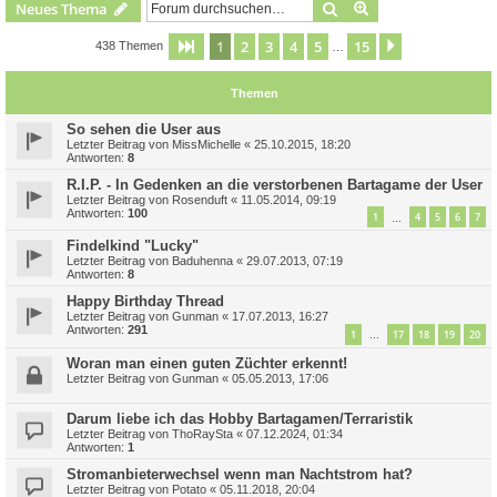
Suche
Erweiterte Suche
Neues Thema
1
2
3
4
5
15
Seite
1
von
15
Nächste
438 Themen
…
Themen
So sehen die User aus
Letzter Beitrag von
MissMichelle
«
25.10.2015, 18:20
Antworten:
8
R.I.P. - In Gedenken an die verstorbenen Bartagame der User
Letzter Beitrag von
Rosenduft
«
11.05.2014, 09:19
Antworten:
100
1
4
5
6
7
…
Findelkind "Lucky"
Letzter Beitrag von
Baduhenna
«
29.07.2013, 07:19
Antworten:
8
Happy Birthday Thread
Letzter Beitrag von
Gunman
«
17.07.2013, 16:27
Antworten:
291
1
17
18
19
20
…
Woran man einen guten Züchter erkennt!
Letzter Beitrag von
Gunman
«
05.05.2013, 17:06
Darum liebe ich das Hobby Bartagamen/Terraristik
Letzter Beitrag von
ThoRaySta
«
07.12.2024, 01:34
Antworten:
1
Stromanbieterwechsel wenn man Nachtstrom hat?
Letzter Beitrag von
Potato
«
05.11.2018, 20:04