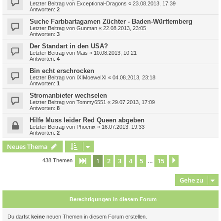
Letzter Beitrag von
Exceptional-Dragons
«
23.08.2013, 17:39
Antworten:
2
Suche Farbbartagamen Züchter - Baden-Württemberg
Letzter Beitrag von
Gunman
«
22.08.2013, 23:05
Antworten:
3
Der Standart in den USA?
Letzter Beitrag von
Mais
«
10.08.2013, 10:21
Antworten:
4
Bin echt erschrocken
Letzter Beitrag von
IXIMoeweIXI
«
04.08.2013, 23:18
Antworten:
1
Stromanbieter wechselen
Letzter Beitrag von
Tommy6551
«
29.07.2013, 17:09
Antworten:
8
Hilfe Muss leider Red Queen abgeben
Letzter Beitrag von
Phoenix
«
16.07.2013, 19:33
Antworten:
2
Neues Thema
1
2
3
4
5
15
Seite
1
von
15
Nächste
438 Themen
…
Gehe zu
Berechtigungen in diesem Forum
Du darfst
keine
neuen Themen in diesem Forum erstellen.