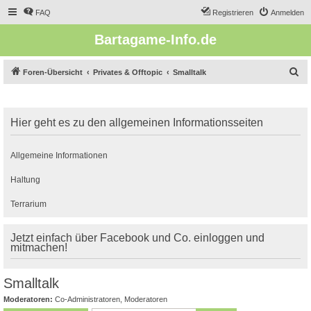
FAQ
Registrieren
Anmelden
Bartagame-Info.de
S
Foren-Übersicht
Privates & Offtopic
Smalltalk
u
c
Hier geht es zu den allgemeinen Informationsseiten
h
e
Allgemeine Informationen
Haltung
Terrarium
Jetzt einfach über Facebook und Co. einloggen und
mitmachen!
Smalltalk
Moderatoren:
Co-Administratoren
,
Moderatoren