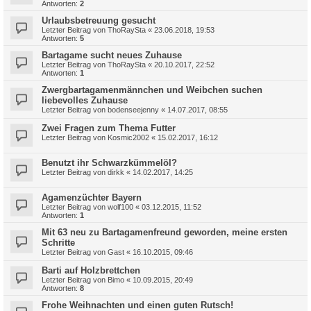
Antworten:
2
Urlaubsbetreuung gesucht
Letzter Beitrag von
ThoRaySta
«
23.06.2018, 19:53
Antworten:
5
Bartagame sucht neues Zuhause
Letzter Beitrag von
ThoRaySta
«
20.10.2017, 22:52
Antworten:
1
Zwergbartagamenmännchen und Weibchen suchen
liebevolles Zuhause
Letzter Beitrag von
bodenseejenny
«
14.07.2017, 08:55
Zwei Fragen zum Thema Futter
Letzter Beitrag von
Kosmic2002
«
15.02.2017, 16:12
Benutzt ihr Schwarzkümmelöl?
Letzter Beitrag von
dirkk
«
14.02.2017, 14:25
Agamenzüchter Bayern
Letzter Beitrag von
wolf100
«
03.12.2015, 11:52
Antworten:
1
Mit 63 neu zu Bartagamenfreund geworden, meine ersten
Schritte
Letzter Beitrag von
Gast
«
16.10.2015, 09:46
Barti auf Holzbrettchen
Letzter Beitrag von
Bimo
«
10.09.2015, 20:49
Antworten:
8
Frohe Weihnachten und einen guten Rutsch!