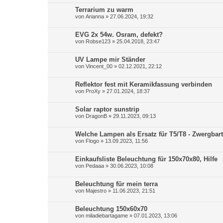
Terrarium zu warm
von
Arianna
»
27.06.2024, 19:32
EVG 2x 54w. Osram, defekt?
von
Robse123
»
25.04.2018, 23:47
UV Lampe mir Ständer
von
Vincent_00
»
02.12.2021, 22:12
Reflektor fest mit Keramikfassung verbinden
von
ProXy
»
27.01.2024, 18:37
Solar raptor sunstrip
von
DragonB
»
29.11.2023, 09:13
Welche Lampen als Ersatz für T5/T8 - Zwergba
von
Flogo
»
13.09.2023, 11:56
Einkaufsliste Beleuchtung für 150x70x80, Hilfe
von
Pedaaa
»
30.06.2023, 10:08
Beleuchtung für mein terra
von
Majestro
»
11.06.2023, 21:51
Beleuchtung 150x60x70
von
miladiebartagame
»
07.01.2023, 13:06