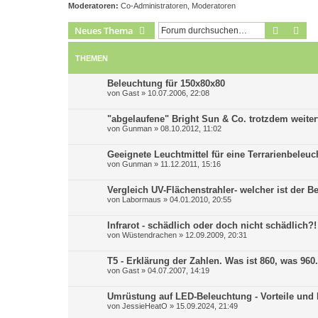
Moderatoren:
Co-Administratoren
,
Moderatoren
Suche
Erw
Neues Thema
THEMEN
Beleuchtung für 150x80x80
von
Gast
»
10.07.2006, 22:08
"abgelaufene" Bright Sun & Co. trotzdem weite
von
Gunman
»
08.10.2012, 11:02
Geeignete Leuchtmittel für eine Terrarienbeleu
von
Gunman
»
11.12.2011, 15:16
Vergleich UV-Flächenstrahler- welcher ist der B
von
Labormaus
»
04.01.2010, 20:55
Infrarot - schädlich oder doch nicht schädlich?!
von
Wüstendrachen
»
12.09.2009, 20:31
T5 - Erklärung der Zahlen. Was ist 860, was 960.
von
Gast
»
04.07.2007, 14:19
Umrüstung auf LED-Beleuchtung - Vorteile und N
von
JessieHeatO
»
15.09.2024, 21:49