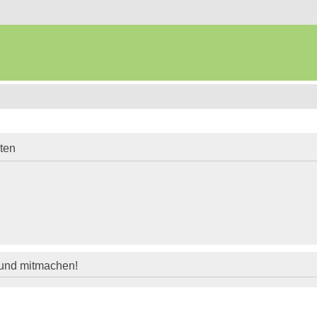
iten
 und mitmachen!