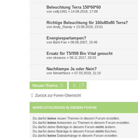
Beleuchtung Terra 150*60*60
von
celly1991
»
14.08.2018, 17:08
Richtige Beleuchtung für 160x80x80 Terra?
von
Andy_Randy
»
13.08.2018, 23:01
Energiesparlampen?
von
Barti-Fan
»
08.06.2007, 15:46
Ersatz für T5/958 Bio Vital gesucht
von
okeanos
»
08.11.2017, 09:03
Nachtlampe Ja oder Nein?
von
NimahNess
»
07.03.2018, 11:10
Neues Thema
Zurück zur Foren-Übersicht
BERECHTIGUNGEN IN DIESEM FORUM
Du darfst
keine
neuen Themen in diesem Forum erstellen.
Du darfst
keine
Antworten zu Themen in diesem Forum erstellen.
Du darfst deine Beiträge in diesem Forum
nicht
ändern.
Du darfst deine Beiträge in diesem Forum
nicht
löschen.
Du darfst
keine
Dateianhänge in diesem Forum erstellen.