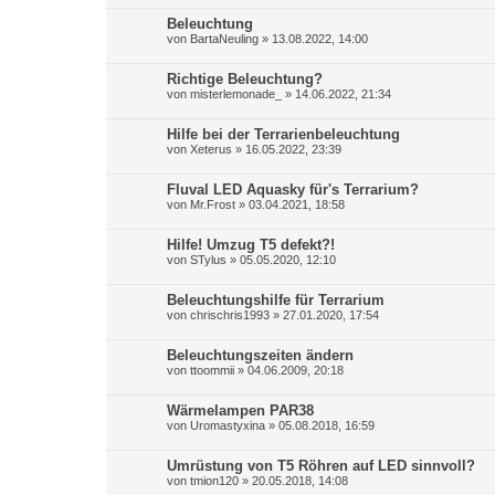
Beleuchtung
von
BartaNeuling
»
13.08.2022, 14:00
Richtige Beleuchtung?
von
misterlemonade_
»
14.06.2022, 21:34
Hilfe bei der Terrarienbeleuchtung
von
Xeterus
»
16.05.2022, 23:39
Fluval LED Aquasky für's Terrarium?
von
Mr.Frost
»
03.04.2021, 18:58
Hilfe! Umzug T5 defekt?!
von
STylus
»
05.05.2020, 12:10
Beleuchtungshilfe für Terrarium
von
chrischris1993
»
27.01.2020, 17:54
Beleuchtungszeiten ändern
von
ttoommii
»
04.06.2009, 20:18
Wärmelampen PAR38
von
Uromastyxina
»
05.08.2018, 16:59
Umrüstung von T5 Röhren auf LED sinnvoll?
von
tmion120
»
20.05.2018, 14:08