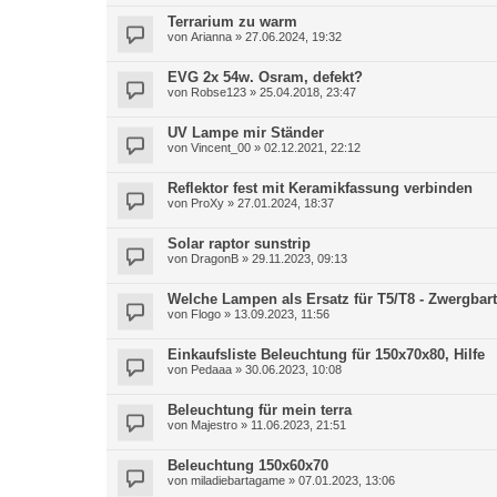
Terrarium zu warm
von
Arianna
»
27.06.2024, 19:32
EVG 2x 54w. Osram, defekt?
von
Robse123
»
25.04.2018, 23:47
UV Lampe mir Ständer
von
Vincent_00
»
02.12.2021, 22:12
Reflektor fest mit Keramikfassung verbinden
von
ProXy
»
27.01.2024, 18:37
Solar raptor sunstrip
von
DragonB
»
29.11.2023, 09:13
Welche Lampen als Ersatz für T5/T8 - Zwergba
von
Flogo
»
13.09.2023, 11:56
Einkaufsliste Beleuchtung für 150x70x80, Hilfe
von
Pedaaa
»
30.06.2023, 10:08
Beleuchtung für mein terra
von
Majestro
»
11.06.2023, 21:51
Beleuchtung 150x60x70
von
miladiebartagame
»
07.01.2023, 13:06