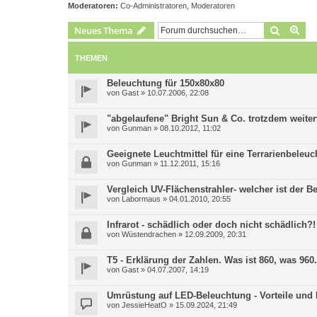
Moderatoren:
Co-Administratoren
,
Moderatoren
Suche
Erw
Neues Thema
THEMEN
Beleuchtung für 150x80x80
von
Gast
»
10.07.2006, 22:08
"abgelaufene" Bright Sun & Co. trotzdem weite
von
Gunman
»
08.10.2012, 11:02
Geeignete Leuchtmittel für eine Terrarienbeleu
von
Gunman
»
11.12.2011, 15:16
Vergleich UV-Flächenstrahler- welcher ist der B
von
Labormaus
»
04.01.2010, 20:55
Infrarot - schädlich oder doch nicht schädlich?!
von
Wüstendrachen
»
12.09.2009, 20:31
T5 - Erklärung der Zahlen. Was ist 860, was 960.
von
Gast
»
04.07.2007, 14:19
Umrüstung auf LED-Beleuchtung - Vorteile und N
von
JessieHeatO
»
15.09.2024, 21:49