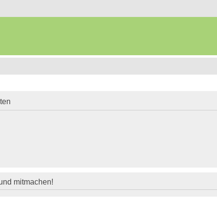
iten
 und mitmachen!