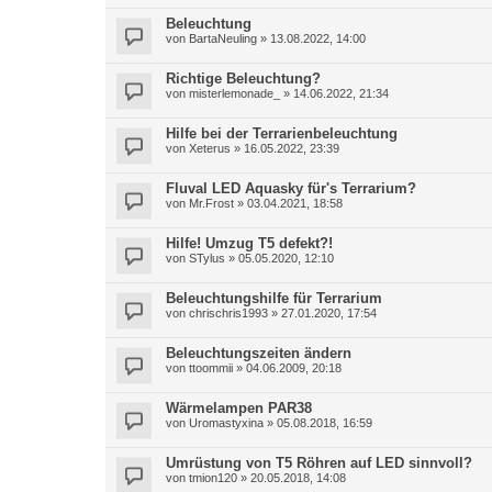
Beleuchtung
von
BartaNeuling
»
13.08.2022, 14:00
Richtige Beleuchtung?
von
misterlemonade_
»
14.06.2022, 21:34
Hilfe bei der Terrarienbeleuchtung
von
Xeterus
»
16.05.2022, 23:39
Fluval LED Aquasky für's Terrarium?
von
Mr.Frost
»
03.04.2021, 18:58
Hilfe! Umzug T5 defekt?!
von
STylus
»
05.05.2020, 12:10
Beleuchtungshilfe für Terrarium
von
chrischris1993
»
27.01.2020, 17:54
Beleuchtungszeiten ändern
von
ttoommii
»
04.06.2009, 20:18
Wärmelampen PAR38
von
Uromastyxina
»
05.08.2018, 16:59
Umrüstung von T5 Röhren auf LED sinnvoll?
von
tmion120
»
20.05.2018, 14:08