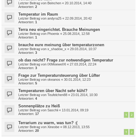
Letzter Beitrag von
Beinchen
«
20.10.2014, 14:40
Antworten:
2
Temperatur im Raum
Letzter Beitrag von
andyra25
«
22.09.2014, 20:42
Antworten:
1
Terra neu eingerichtet. Brauche Meinungen
Letzter Beitrag von
Phoenix
«
25.08.2014, 12:58
Antworten:
1
brauche eure meinung über temperaturzonen
Letzter Beitrag von
x_shadow_x
«
29.03.2014, 10:37
Antworten:
3
ob das reicht? Frage zur notwendigen Temperatur
Letzter Beitrag von
IXIMoeweIXI
«
27.03.2014, 22:24
Antworten:
3
Frage zur Temperatursteuerung über Lüfter
Letzter Beitrag von
okeanos
«
30.01.2014, 12:23
Antworten:
5
Temperaturen über Nacht sehr kühl?
Letzter Beitrag von
Teufelchen88
«
23.01.2014, 10:30
Antworten:
4
Sonnenplätze zu Heiß
Letzter Beitrag von
Saschii
«
13.01.2014, 09:19
Antworten:
17
1
2
Terrarium zu warm, was tun? :(
Letzter Beitrag von
Xineobe
«
08.12.2013, 13:55
Antworten:
20
1
2