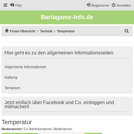
FAQ
Registrieren
Anmelden
Bartagame-Info.de
S
Foren-Übersicht
Technik
Temperatur
u
c
Hier geht es zu den allgemeinen Informationsseiten
h
e
Allgemeine Informationen
Haltung
Terrarium
Jetzt einfach über Facebook und Co. einloggen und
mitmachen!
Temperatur
Moderatoren:
Co-Administratoren
,
Moderatoren