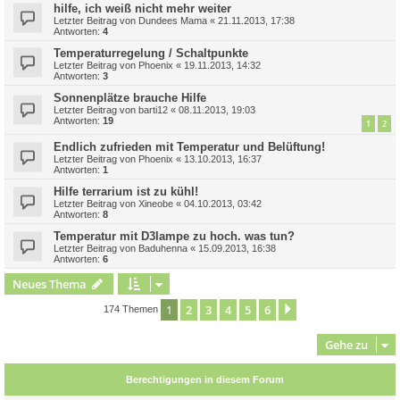
hilfe, ich weiß nicht mehr weiter
Letzter Beitrag von
Dundees Mama
«
21.11.2013, 17:38
Antworten:
4
Temperaturregelung / Schaltpunkte
Letzter Beitrag von
Phoenix
«
19.11.2013, 14:32
Antworten:
3
Sonnenplätze brauche Hilfe
Letzter Beitrag von
barti12
«
08.11.2013, 19:03
Antworten:
19
1
2
Endlich zufrieden mit Temperatur und Belüftung!
Letzter Beitrag von
Phoenix
«
13.10.2013, 16:37
Antworten:
1
Hilfe terrarium ist zu kühl!
Letzter Beitrag von
Xineobe
«
04.10.2013, 03:42
Antworten:
8
Temperatur mit D3lampe zu hoch. was tun?
Letzter Beitrag von
Baduhenna
«
15.09.2013, 16:38
Antworten:
6
Neues Thema
1
2
3
4
5
6
Nächste
174 Themen
Gehe zu
Berechtigungen in diesem Forum