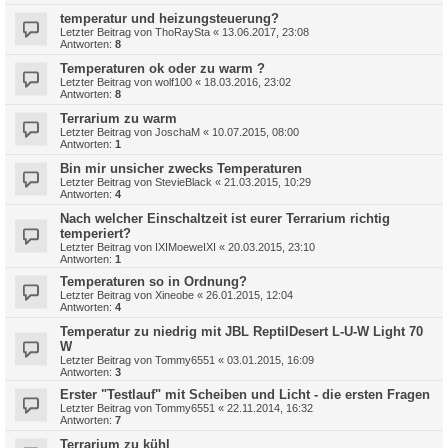
temperatur und heizungsteuerung?
Letzter Beitrag von
ThoRaySta
«
13.06.2017, 23:08
Antworten:
8
Temperaturen ok oder zu warm ?
Letzter Beitrag von
wolf100
«
18.03.2016, 23:02
Antworten:
8
Terrarium zu warm
Letzter Beitrag von
JoschaM
«
10.07.2015, 08:00
Antworten:
1
Bin mir unsicher zwecks Temperaturen
Letzter Beitrag von
StevieBlack
«
21.03.2015, 10:29
Antworten:
4
Nach welcher Einschaltzeit ist eurer Terrarium richtig
temperiert?
Letzter Beitrag von
IXIMoeweIXI
«
20.03.2015, 23:10
Antworten:
1
Temperaturen so in Ordnung?
Letzter Beitrag von
Xineobe
«
26.01.2015, 12:04
Antworten:
4
Temperatur zu niedrig mit JBL ReptilDesert L-U-W Light 70
W
Letzter Beitrag von
Tommy6551
«
03.01.2015, 16:09
Antworten:
3
Erster "Testlauf" mit Scheiben und Licht - die ersten Fragen
Letzter Beitrag von
Tommy6551
«
22.11.2014, 16:32
Antworten:
7
Terrarium zu kühl