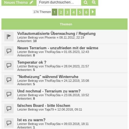
Suche
Erweiterte Suche
Neues Thema
1
2
3
4
5
6
Nächste
174 Themen
Themen
Vollautomatisierte Überwachung / Regelung
Letzter Beitrag von
Phoenix
«
08.11.2012, 22:19
Antworten:
10
Neues Terrarium - unzufrieden mit der wärme
Letzter Beitrag von
ThoRaySta
«
01.05.2023, 12:43
Antworten:
8
Temperatur ok ?
Letzter Beitrag von
ThoRaySta
«
28.04.2023, 21:57
Antworten:
5
"Notheizung" während Winterruhe
Letzter Beitrag von
ThoRaySta
«
24.12.2019, 15:08
Antworten:
5
Und nochmal - Terrarium zu warm?
Letzter Beitrag von
ThoRaySta
«
23.06.2018, 10:52
Antworten:
8
falsches Board - bitte löschen
Letzter Beitrag von
Taja79
«
12.06.2018, 09:11
Ist es zu warm?
Letzter Beitrag von
ThoRaySta
«
09.03.2018, 18:11
Antworten:
1