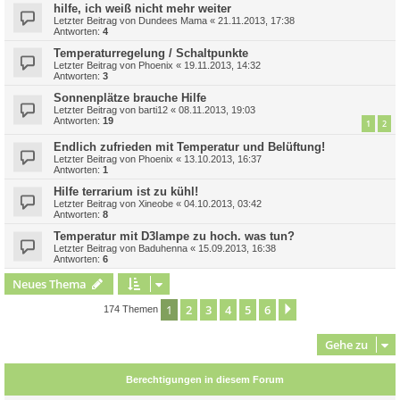
hilfe, ich weiß nicht mehr weiter
Letzter Beitrag von
Dundees Mama
«
21.11.2013, 17:38
Antworten:
4
Temperaturregelung / Schaltpunkte
Letzter Beitrag von
Phoenix
«
19.11.2013, 14:32
Antworten:
3
Sonnenplätze brauche Hilfe
Letzter Beitrag von
barti12
«
08.11.2013, 19:03
Antworten:
19
1
2
Endlich zufrieden mit Temperatur und Belüftung!
Letzter Beitrag von
Phoenix
«
13.10.2013, 16:37
Antworten:
1
Hilfe terrarium ist zu kühl!
Letzter Beitrag von
Xineobe
«
04.10.2013, 03:42
Antworten:
8
Temperatur mit D3lampe zu hoch. was tun?
Letzter Beitrag von
Baduhenna
«
15.09.2013, 16:38
Antworten:
6
Neues Thema
1
2
3
4
5
6
Nächste
174 Themen
Gehe zu
Berechtigungen in diesem Forum