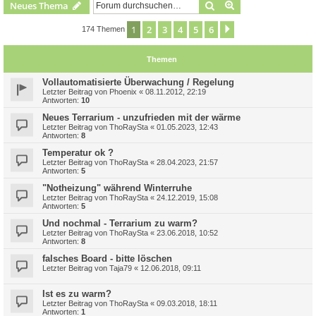
Suche
Erweiterte Suche
Neues Thema
1
2
3
4
5
6
Nächste
174 Themen
Themen
Vollautomatisierte Überwachung / Regelung
Letzter Beitrag von
Phoenix
«
08.11.2012, 22:19
Antworten:
10
Neues Terrarium - unzufrieden mit der wärme
Letzter Beitrag von
ThoRaySta
«
01.05.2023, 12:43
Antworten:
8
Temperatur ok ?
Letzter Beitrag von
ThoRaySta
«
28.04.2023, 21:57
Antworten:
5
"Notheizung" während Winterruhe
Letzter Beitrag von
ThoRaySta
«
24.12.2019, 15:08
Antworten:
5
Und nochmal - Terrarium zu warm?
Letzter Beitrag von
ThoRaySta
«
23.06.2018, 10:52
Antworten:
8
falsches Board - bitte löschen
Letzter Beitrag von
Taja79
«
12.06.2018, 09:11
Ist es zu warm?
Letzter Beitrag von
ThoRaySta
«
09.03.2018, 18:11
Antworten:
1