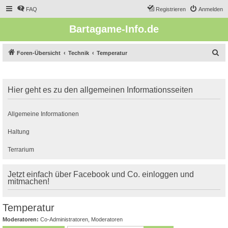
FAQ
Registrieren
Anmelden
Bartagame-Info.de
S
Foren-Übersicht
Technik
Temperatur
u
c
Hier geht es zu den allgemeinen Informationsseiten
h
e
Allgemeine Informationen
Haltung
Terrarium
Jetzt einfach über Facebook und Co. einloggen und
mitmachen!
Temperatur
Moderatoren:
Co-Administratoren
,
Moderatoren