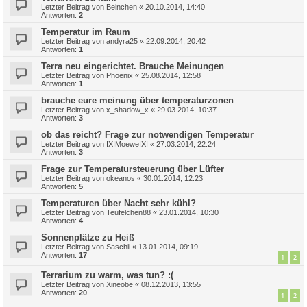
Letzter Beitrag von
Beinchen
«
20.10.2014, 14:40
Antworten:
2
Temperatur im Raum
Letzter Beitrag von
andyra25
«
22.09.2014, 20:42
Antworten:
1
Terra neu eingerichtet. Brauche Meinungen
Letzter Beitrag von
Phoenix
«
25.08.2014, 12:58
Antworten:
1
brauche eure meinung über temperaturzonen
Letzter Beitrag von
x_shadow_x
«
29.03.2014, 10:37
Antworten:
3
ob das reicht? Frage zur notwendigen Temperatur
Letzter Beitrag von
IXIMoeweIXI
«
27.03.2014, 22:24
Antworten:
3
Frage zur Temperatursteuerung über Lüfter
Letzter Beitrag von
okeanos
«
30.01.2014, 12:23
Antworten:
5
Temperaturen über Nacht sehr kühl?
Letzter Beitrag von
Teufelchen88
«
23.01.2014, 10:30
Antworten:
4
Sonnenplätze zu Heiß
Letzter Beitrag von
Saschii
«
13.01.2014, 09:19
Antworten:
17
1
2
Terrarium zu warm, was tun? :(
Letzter Beitrag von
Xineobe
«
08.12.2013, 13:55
Antworten:
20
1
2