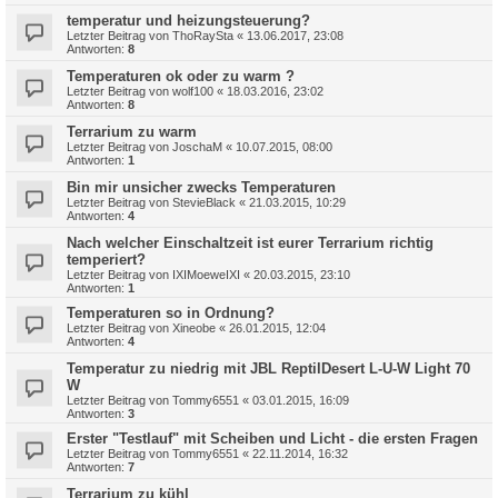
temperatur und heizungsteuerung?
Letzter Beitrag von
ThoRaySta
«
13.06.2017, 23:08
Antworten:
8
Temperaturen ok oder zu warm ?
Letzter Beitrag von
wolf100
«
18.03.2016, 23:02
Antworten:
8
Terrarium zu warm
Letzter Beitrag von
JoschaM
«
10.07.2015, 08:00
Antworten:
1
Bin mir unsicher zwecks Temperaturen
Letzter Beitrag von
StevieBlack
«
21.03.2015, 10:29
Antworten:
4
Nach welcher Einschaltzeit ist eurer Terrarium richtig
temperiert?
Letzter Beitrag von
IXIMoeweIXI
«
20.03.2015, 23:10
Antworten:
1
Temperaturen so in Ordnung?
Letzter Beitrag von
Xineobe
«
26.01.2015, 12:04
Antworten:
4
Temperatur zu niedrig mit JBL ReptilDesert L-U-W Light 70
W
Letzter Beitrag von
Tommy6551
«
03.01.2015, 16:09
Antworten:
3
Erster "Testlauf" mit Scheiben und Licht - die ersten Fragen
Letzter Beitrag von
Tommy6551
«
22.11.2014, 16:32
Antworten:
7
Terrarium zu kühl